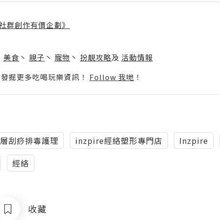
社群創作有價企劃》
】
丶
美食
丶
親子
丶
寵物
丶
扮靚攻略
及
活動情報
p啦！發掘更多吃喝玩樂資訊！
Follow 我哋
！
層刮痧排毒護理
inzpire經絡塑形專門店
Inzpire
經絡
收藏