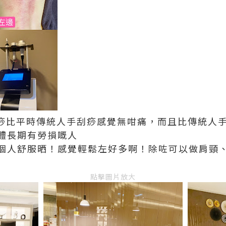
痧比平時傳統人手刮痧感覺無咁痛，而且比傳統人
體長期有勞損嘅人
個人舒服晒！感覺輕鬆左好多啊！除咗可以做肩頸
點擊圖片放大