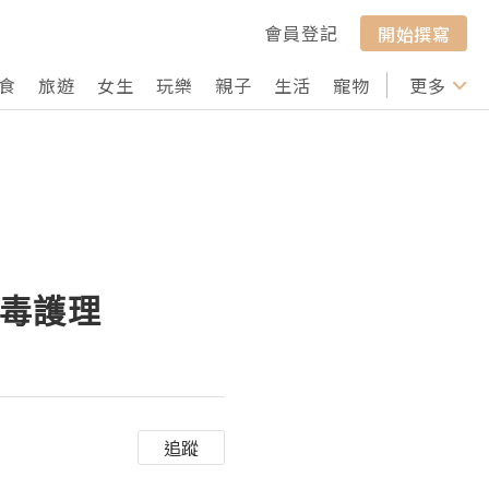
會員登記
開始撰寫
食
旅遊
女生
玩樂
親子
生活
寵物
行山
更多
打卡
排毒護理
追蹤