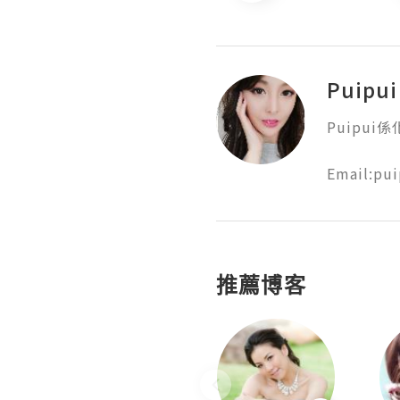
Puipui
Puipui
Email:pu
推薦博客