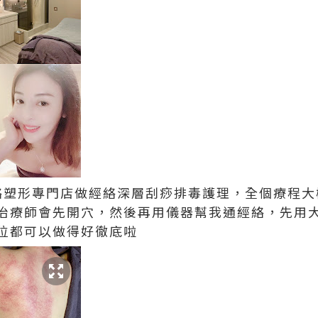
絡塑形專門店
做經絡深層刮痧排毒護理，全個療程大
治療師會先開穴，然後再用儀器幫我通經絡，先用
位都可以做得好徹底啦