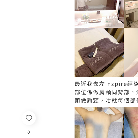
最近我去左
inzpire
經
部位係做肩頸同背部，
頭做肩頸，咁就每個部
0