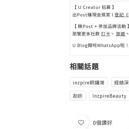
【 U Creator 招募 】
出Post賺現金獎賞 l
登記《
【 睇Post + 參加品牌活動 
瀏覽更多社群
打卡
丶
旅遊
U Blog開咗WhatsAp
相關話題
inzpire銅鑼灣
經絡深
刮痧
InzpireBeauty
0個讚好