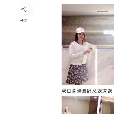
分享
成日食熱氣野又飲凍飲