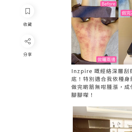
收藏
分享
Inzpire
嘅經絡深層刮
底！特別適合我依種身
做完啲筋無咁腫漲，成
腳腳㗎！