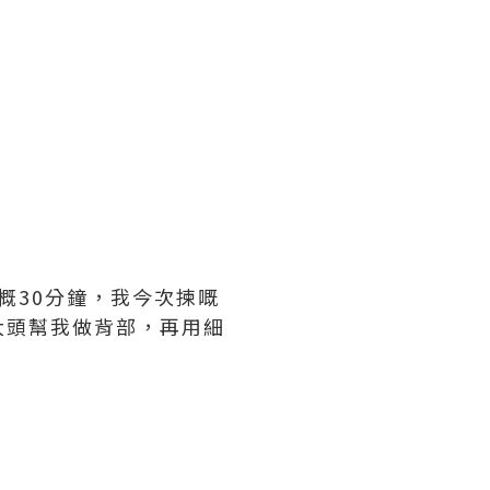
概
30
分鐘，我今次揀嘅
大頭幫我做背部，再用細