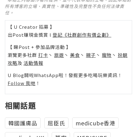
所有博客的立場、真實性、準確性及完整性不負任何法律責
任。
【 U Creator 招募 】
出Post賺現金獎賞 l
登記《社群創作有價企劃》
【 睇Post + 參加品牌活動 】
瀏覽更多社群
打卡
丶
旅遊
丶
美食
丶
親子
丶
寵物
丶
扮靚
攻略
及
活動情報
U Blog開咗WhatsApp啦！發掘更多吃喝玩樂資訊！
Follow 我哋
！
相關話題
韓國護膚品
屈臣氏
medicube香港