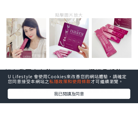
點擊圖片放大
好在我而家有飲naära luxe娜妍晶皙飲，
U Lifestyle 會使用Cookies來改善您的網站體驗，請確定
蘊含精選頂級珍稀植萃成分：法國白醋
您同意接受本網站之
私隱政策和使用條款
才可繼續瀏覽。
栗、專利以色列冰晶番茄、法國紫蘿蔔，
我已閱讀及同意
並以微脂粒包覆技術讓成分有更佳嘅利用
效率，有助减少光老化、促進膠原蛋白生
成，肌膚保持淨白透亮；添加超強護眼成
分花青素對於視力保健，減輕眼部氧化及
壓力缓解眼疲勞也有幫助！