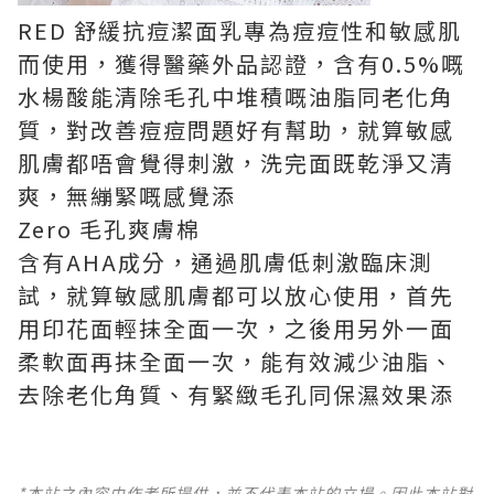
RED
舒緩抗痘潔面乳專為痘痘性和敏感肌
而使用，獲得醫藥外品認證，含有
0.5%
嘅
水楊酸能清除毛孔中堆積嘅油脂同老化角
質，對改善痘痘問題好有幫助，就算敏感
肌膚都唔會覺得刺激，洗完面既乾淨又清
爽，無繃緊嘅感覺添
Zero
毛孔爽膚棉
含有
AHA
成分，通過肌膚低刺激臨床測
試，就算敏感肌膚都可以放心使用，首先
用印花面輕抹全面一次，之後用另外一面
柔軟面再抹全面一次，能有效減少油脂、
去除老化角質、有緊緻毛孔同保濕效果添
*本站之內容由作者所提供，並不代表本站的立場。因此本站對