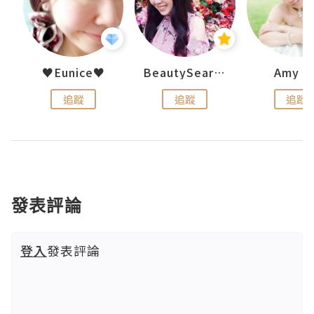
h 夏沫
♥Eunice♥
BeautySearch
Amy N
追蹤
追蹤
追蹤
發表評論
登入
發表評論