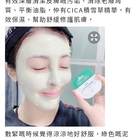
有效深層清潔皮膚嘅污垢、清除老廢角
質、平衡油脂，仲有
CICA
積雪草精華，有
效保濕、幫助舒緩修護肌膚，
敷緊嘅時候覺得涼涼地好舒服，綠色嘅泥