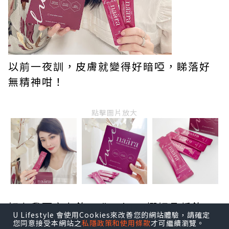
以前一夜訓，皮膚就變得好暗啞，睇落好
無精神咁！
點擊圖片放大
好在我而家有飲naära luxe娜妍晶皙飲，
U Lifestyle 會使用Cookies來改善您的網站體驗，請確定
蘊含精選頂級珍稀植萃成分：法國白醋
您同意接受本網站之
私隱政策和使用條款
才可繼續瀏覽。