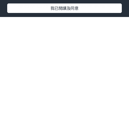
栗、專利以色列冰晶番茄、法國紫蘿蔔，
我已閱讀及同意
並以微脂粒包覆技術讓成分有更佳嘅利用
效率，有助减少光老化、促進膠原蛋白生
成，肌膚保持淨白透亮；添加超強護眼成
分花青素對於視力保健，減輕眼部氧化及
壓力缓解眼疲勞也有幫助！
三階淨白 打造晶透無瑕彈潤感
阻-有助阻隔紫外線成分：法國白醋栗、專
利以色列冰晶番茄、法國紫蘿蔔
潤-有助潤澤、維持肌膚保濕及促進膠原蛋
白生成
成分：專利法國凡爾賽醋栗、專利百合微
粒、專利法國菠菜＋普洱茶
護-有助抗氧化成分：法國凡爾賽醋栗、銀