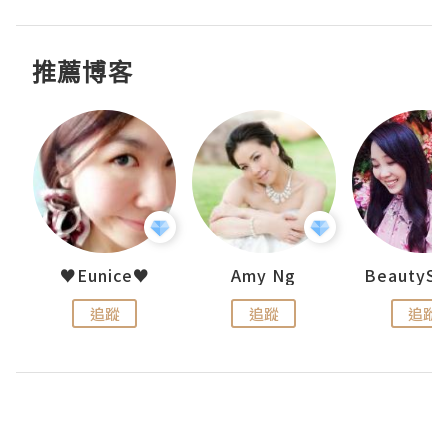
推薦博客
h 夏沫
♥Eunice♥
Amy Ng
追蹤
追蹤
追蹤