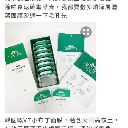
除咗食返碗龜苓膏，我都要敷多啲深層清
潔面膜疏通一下毛孔先
韓國嘅
VT
小布丁面膜，蘊含火山高嶺土，