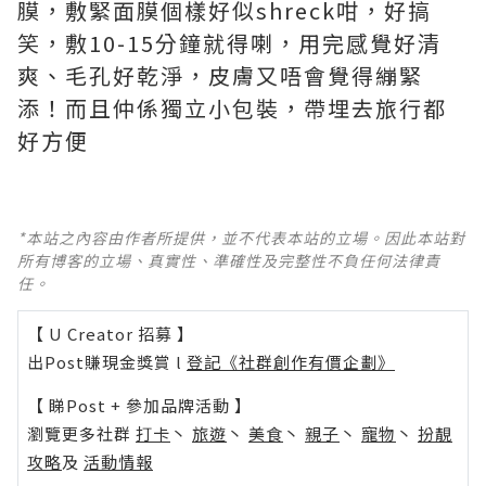
膜，敷緊面膜個樣好似
shreck
咁，好搞
笑，敷
10-15
分鐘就得喇，用完感覺好清
爽、毛孔好乾淨，皮膚又唔會覺得繃緊
添！而且仲係獨立小包裝，帶埋去旅行都
好方便
*本站之內容由作者所提供，並不代表本站的立場。因此本站對
所有博客的立場、真實性、準確性及完整性不負任何法律責
任。
【 U Creator 招募 】
出Post賺現金獎賞 l
登記《社群創作有價企劃》
【 睇Post + 參加品牌活動 】
瀏覽更多社群
打卡
丶
旅遊
丶
美食
丶
親子
丶
寵物
丶
扮靚
攻略
及
活動情報