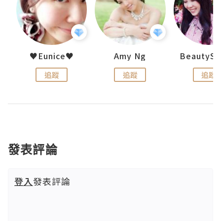
h 夏沫
♥Eunice♥
Amy Ng
追蹤
追蹤
追蹤
發表評論
登入
發表評論