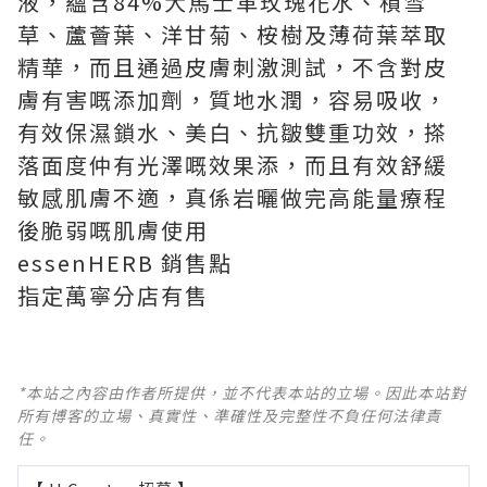
液，蘊含
84%
大馬士革玫瑰花水、積雪
草、蘆薈葉、洋甘菊、桉樹及薄荷葉萃取
精華，而且通過皮膚刺激測試，不含對皮
膚有害嘅添加劑，質地水潤，容易吸收，
有效保濕鎖水、美白、抗皺雙重功效，搽
落面度仲有光澤嘅效果添，而且有效舒緩
敏感肌膚不適，真係岩曬做完高能量療程
後脆弱嘅肌膚使用
essenHERB
銷售點
指定萬寧分店有售
*本站之內容由作者所提供，並不代表本站的立場。因此本站對
所有博客的立場、真實性、準確性及完整性不負任何法律責
任。