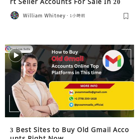
rt Seller Accounts For Sale In 2026
William Whitney
1小時前
3 Best Sites to Buy Old Gmail Acco
unts Right Now