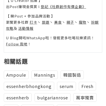
【 U Creator 招募 】
出Post賺現金獎賞 l
登記《社群創作有價企劃》
【 睇Post + 參加品牌活動 】
瀏覽更多社群
打卡
丶
旅遊
丶
美食
丶
親子
丶
寵物
丶
扮靚
攻略
及
活動情報
U Blog開咗WhatsApp啦！發掘更多吃喝玩樂資訊！
Follow 我哋
！
相關話題
Ampoule
Mannings
韓國製造
essenherbhongkong
serum
Fresh
essenherb
bulgarianrose
萬寧獨賣