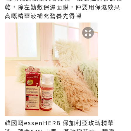
乾，除左勤敷保濕面膜，仲要用保濕效果
高嘅精華液補充營養先得㗎
韓國嘅
essenHERB
保加利亞玫瑰精華