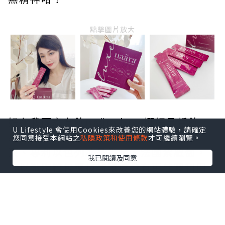
點擊圖片放大
好在我而家有飲naära luxe娜妍晶皙飲，
U Lifestyle 會使用Cookies來改善您的網站體驗，請確定
蘊含精選頂級珍稀植萃成分：法國白醋
您同意接受本網站之
私隱政策和使用條款
才可繼續瀏覽。
栗、專利以色列冰晶番茄、法國紫蘿蔔，
我已閱讀及同意
並以微脂粒包覆技術讓成分有更佳嘅利用
效率，有助减少光老化、促進膠原蛋白生
成，肌膚保持淨白透亮；添加超強護眼成
分花青素對於視力保健，減輕眼部氧化及