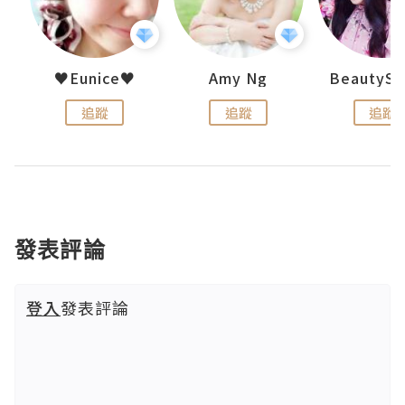
h 夏沫
♥Eunice♥
Amy Ng
追蹤
追蹤
追蹤
發表評論
登入
發表評論