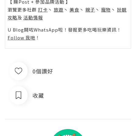
【 睇Post + 參加品牌活動 】
瀏覽更多社群
打卡
丶
旅遊
丶
美食
丶
親子
丶
寵物
丶
扮靚
攻略
及
活動情報
U Blog開咗WhatsApp啦！發掘更多吃喝玩樂資訊！
Follow 我哋
！
0個讚好
收藏