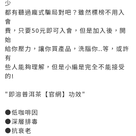
少
都有聽過龐式騙局對吧？雖然標榜不用入
會
費，只要50元即可入會，但是加入後，開
始
給你壓力，讓你買產品，洗腦你..等，或許
有
些人能夠理解，但是小編是完全不能接受
的!
"即溶普洱茶【官網】功效"
●低咖啡因
●深層排毒
●抗衰老