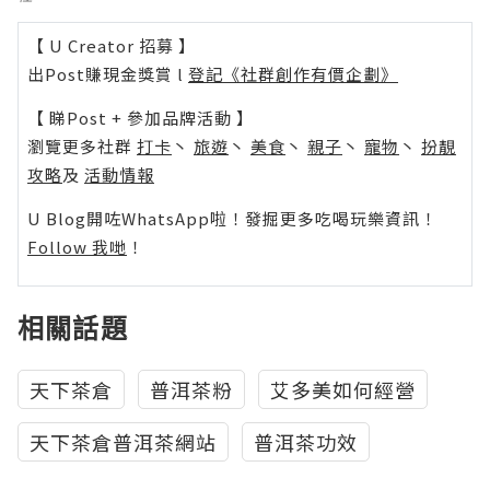
【 U Creator 招募 】
出Post賺現金獎賞 l
登記《社群創作有價企劃》
【 睇Post + 參加品牌活動 】
瀏覽更多社群
打卡
丶
旅遊
丶
美食
丶
親子
丶
寵物
丶
扮靚
攻略
及
活動情報
U Blog開咗WhatsApp啦！發掘更多吃喝玩樂資訊！
Follow 我哋
！
相關話題
天下茶倉
普洱茶粉
艾多美如何經營
天下茶倉普洱茶網站
普洱茶功效