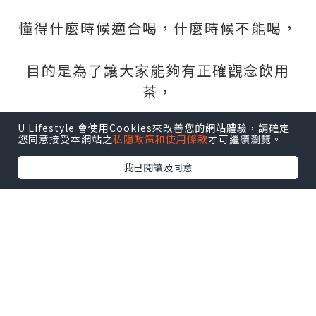
懂得什麼時候適合喝，什麼時候不能喝，
目的是為了讓大家能夠有正確觀念飲用
茶，
U Lifestyle 會使用Cookies來改善您的網站體驗，請確定
但是小編這次要說得比較嚴肅就是
台灣普
您同意接受本網站之
私隱政策和使用條款
才可繼續瀏覽。
洱茶
竟然有假茶！
我已閱讀及同意
就是從香港來的大友茶葉，竟在台灣被造
假，
小編這次要提醒大家小心外，也告訴大家
如何分辨假茶！