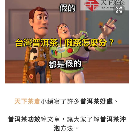
天下茶倉
小編寫了許多
普洱茶好處
、
普洱茶功效
等文章，讓大家了解
普洱茶沖
泡
方法、