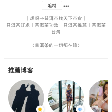
追蹤
│想喝→普洱茶找天下茶倉│

普洱茶好處│普洱茶功效│普洱茶推薦│普洱茶
台灣

〈普洱茶的一切都在這〉
推薦博客