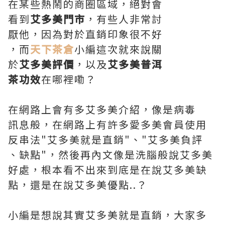
在某些熱鬧的商圈區域，絕對會
看到
艾多美門市
，有些人非常討
厭他，因為對於直銷印象很不好
，而
天下茶倉
小編這次就來說關
於
艾多美評價
，以及
艾多美普洱
茶功效
在哪裡嘞？
在網路上會有多艾多美介紹，像是病毒
訊息般，在網路上有許多愛多美會員使用
反串法"艾多美就是直銷"、"艾多美負評
、缺點"，然後再內文像是洗腦般說艾多美
好處，根本看不出來到底是在說艾多美缺
點，還是在說艾多美優點..？
小編是想說其實艾多美就是直銷，大家多