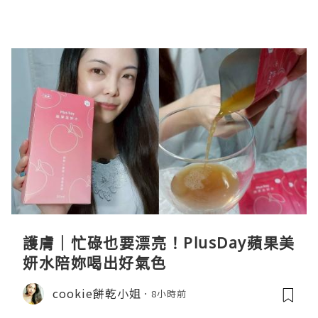
護膚｜忙碌也要漂亮！PlusDay蘋果美
妍水陪妳喝出好氣色
cookie餅乾小姐
8小時前