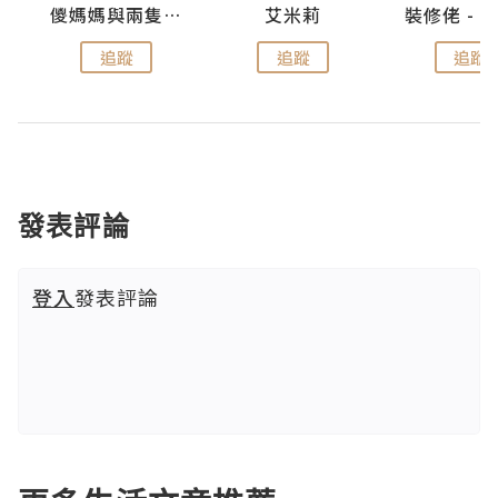
點滴
儍媽媽與兩隻小魔怪之家
艾米莉
追蹤
追蹤
追蹤
發表評論
登入
發表評論