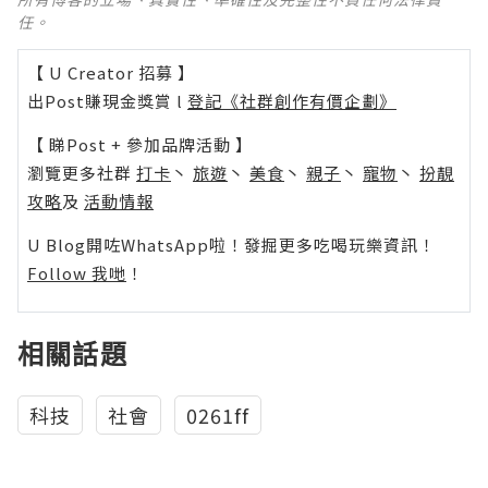
任。
【 U Creator 招募 】
出Post賺現金獎賞 l
登記《社群創作有價企劃》
【 睇Post + 參加品牌活動 】
瀏覽更多社群
打卡
丶
旅遊
丶
美食
丶
親子
丶
寵物
丶
扮靚
攻略
及
活動情報
U Blog開咗WhatsApp啦！發掘更多吃喝玩樂資訊！
Follow 我哋
！
相關話題
科技
社會
0261ff