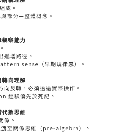
形組成。
解與部分—整體概念。
｜規律觀察能力
e。
出遞增路徑。
 pattern sense（早期規律感）。
｜空間轉向理解
方向反轉，必須透過實際操作。
-on 經驗優先於死記。
｜初階代數思維
關係。
渡至關係思維（pre-algebra）。