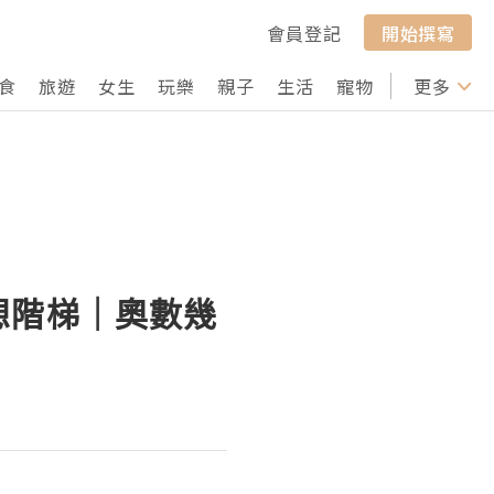
會員登記
開始撰寫
食
旅遊
女生
玩樂
親子
生活
寵物
行山
更多
打卡
想階梯｜奧數幾