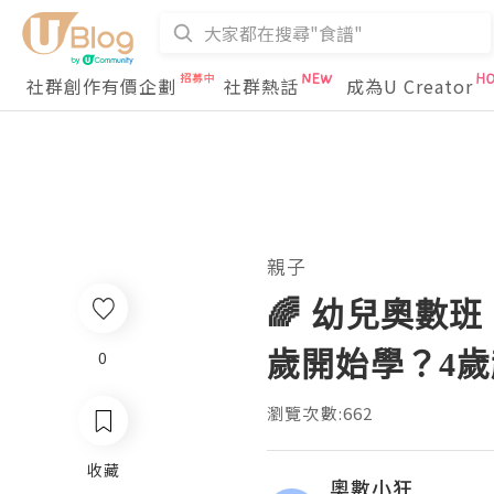
社群創作有價企劃
社群熱話
成為U Creator
親子
🌈 幼兒奧數
歲開始學？4
0
瀏覽次數:662
收藏
奧數小狂