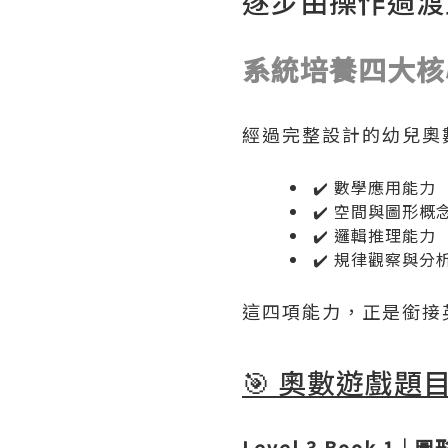
逐步由操作過渡
系統培養四大核
經過完整設計的幼兒奧
✔️ 數學應用能力
✔️ 空間與圖形概
✔️ 邏輯推理能力
✔️ 規律觀察與分
這四項能力，正是銜接
🎯
奧數遊戲題
Level 3 Book 1