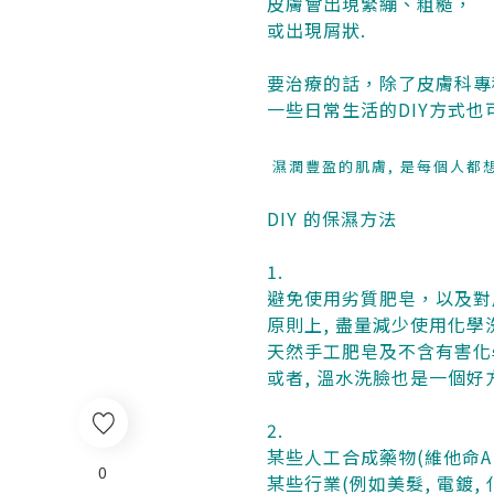
皮膚會出現緊繃、粗糙，
或出現屑狀.
要治療的話，除了皮膚科專
一些日常生活的DIY方式
濕潤豐盈的肌膚, 是每個人都
DIY 的保濕方法
1.
避免
使用劣質肥皂，以及對
原則上, 盡量減少使用化學
天然手工肥皂及不含有害化
或者, 溫水洗臉也是一個好
2.
某些人工合成藥物(維他命
0
某些行業(例如美髮, 電鍍