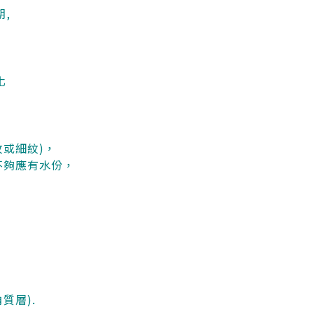
期,
化
紋或細紋)，
便不夠應有水份，
質層).