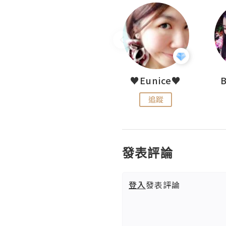
LoveCath 夏沫
♥Eunice♥
追蹤
追蹤
發表評論
登入
發表評論