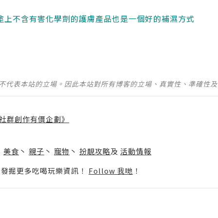
再塗上不含有害化學劑的護膚產品也是一個好的補濕方式
並不代表本站的立場。因此本站對所有博客的立場、真實性、準確性
社群創作有價企劃》
】
丶
美食
丶
親子
丶
寵物
丶
扮靚攻略
及
活動情報
p啦！發掘更多吃喝玩樂資訊！
Follow 我哋
！