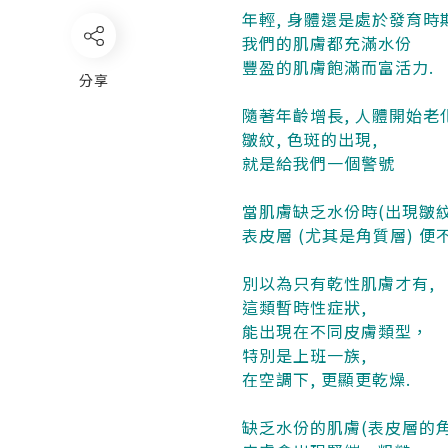
年輕, 身體還是處於發育時
我們的肌膚都充滿水份
豐盈的肌膚飽滿而富活力.
分享
隨著年齡增長, 人體開始老
皺紋, 色斑的出現,
就是給我們一個警號
當肌膚缺乏水份時(出現皺
表皮層 (尤其是角質層) 
別以為只有乾性肌膚才有,
這類暫時性症狀,
能出現在不同皮膚類型，
特別是上班一族,
在空調下, 更顯更乾燥.
缺乏水份的肌膚(表皮層的角