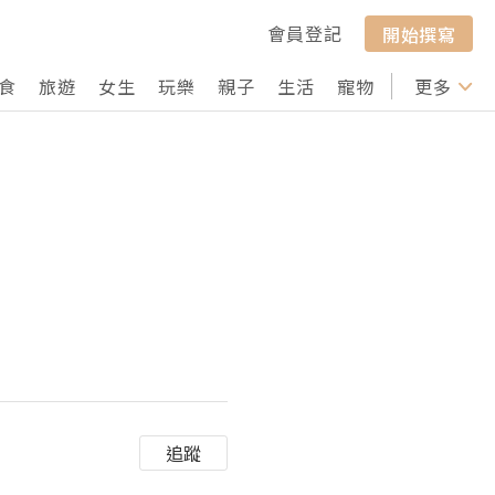
會員登記
開始撰寫
食
旅遊
女生
玩樂
親子
生活
寵物
行山
更多
打卡
追蹤