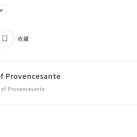
re
收藏
of Provencesante
 of Provencesante