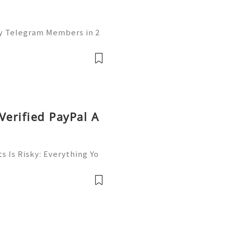
uy Telegram Members in 2
of the leading platforms
lding, and networking. W
Verified PayPal A
s Is Risky: Everything Yo
💎⚡✨ Available➜ Online
m ➜ @onlinesellusa 🎮💻
ce 📲🟢📞💬🌍🚀