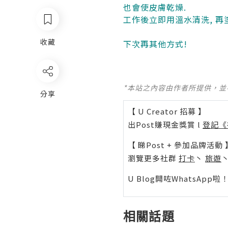
也會使皮膚乾燥.
工作後立即用溫水清洗, 
收藏
下次再其他方式!
*本站之內容由作者所提供，
分享
【 U Creator 招募 】
出Post賺現金獎賞 l
登記《
【 睇Post + 參加品牌活動 
瀏覽更多社群
打卡
丶
旅遊
U Blog開咗WhatsAp
相關話題