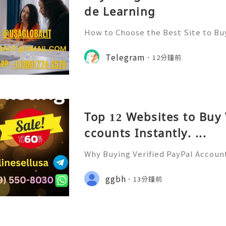
de Learning
How to Choose the Best Site to B
026? Telegram has emerged as one 
for communication, community bui
Telegram
12分鐘前
ith its user-friendly interfac
Top 12 Websites to Buy 
ccounts Instantly. ...
Why Buying Verified PayPal Account
u Need to Know Introduction 👑🌍
Support 24/7 🚀📡💬📱🛸👑 Telegra
ggbh
13分鐘前
👨‍💻🎙️🔥👑 Discord ➜ Account Servi