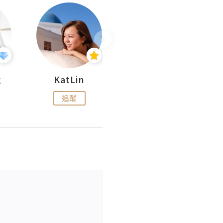
杜
KatLin
Missmiki 米奇小姐
追蹤
追蹤