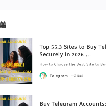
薦
Top 55.3 Sites to Buy T
Securely in 2026 ...
How to Choose the Best Site to B
026? Telegram has emerged as one 
for communication, community bui
Telegram
9分鐘前
ith its user-friendly interfac
Buy Telegram Accounts: