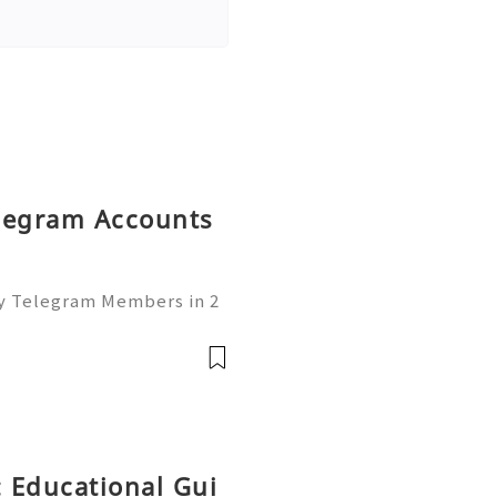
elegram Accounts
uy Telegram Members in 2
of the leading platforms
lding, and networking. W
 Educational Gui