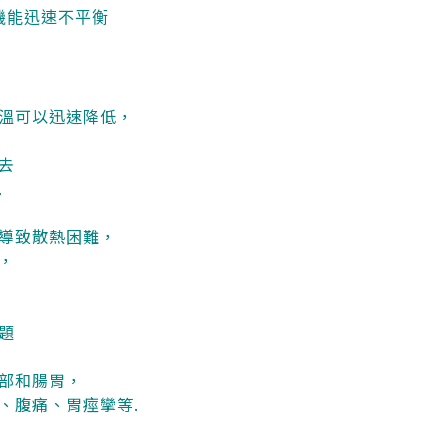
體機能迅速不平衡
溫可以迅速降低，
去
.
導致散熱困難，
，
題
部和腸胃，
、腹痛、胃痙攣等.