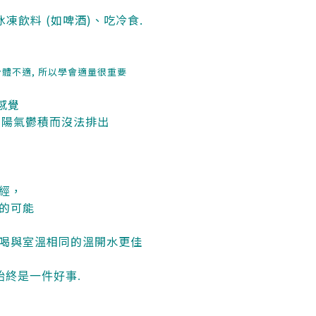
凍飲料 (如啤酒)、吃冷食.
令身體不適, 所以學會適量很重要
的感覺
體內陽氣鬱積而沒法排出
經，
的可能
喝與室溫相同的溫開水更佳
始終是一件好事.