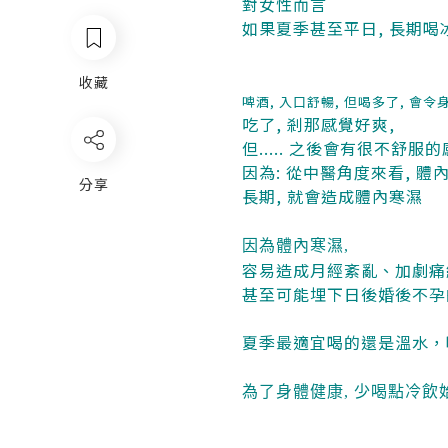
對女性而言
如果夏季甚至平日, 長期喝冰
收藏
啤酒, 入口舒暢, 但喝多了, 會
吃了, 剎那感覺好爽,
但..... 之後會有很不舒服
因為: 從中醫角度來看, 
分享
長期, 就會造成體內寒濕
因為體內寒濕,
容易造成月經紊亂、加劇痛
甚至可能埋下日後婚後不孕
夏季最適宜喝的還是溫水，
為了身體健康, 少喝點冷飲