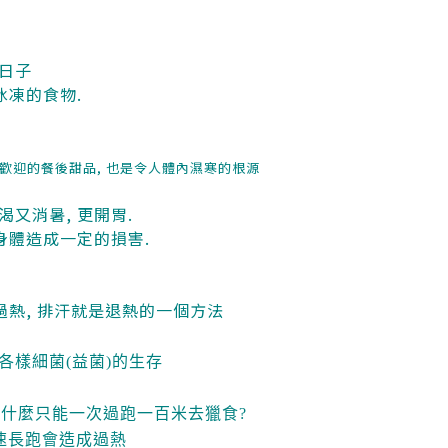
日子
冰凍的食物.
受歡迎的餐後甜品, 也是令人體內濕寒的根源
又消暑, 更開胃.
身體造成一定的損害.
過熱, 排汗就是退熱的一個方法
各樣細菌(益菌)的生存
豹為什麼只能一次過跑一百米去獵食?
高速長跑會造成過熱