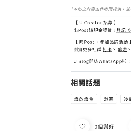
*本站之內容由作者所提供，
【 U Creator 招募 】
出Post賺現金獎賞 l
登記《
【 睇Post + 參加品牌活動 
瀏覽更多社群
打卡
丶
旅遊
U Blog開咗WhatsAp
相關話題
識飲識食
濕寒
冷
0個讚好