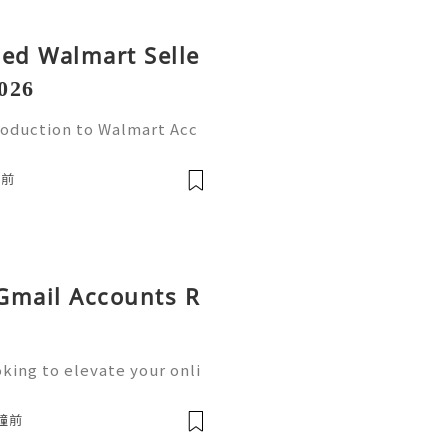
fied Walmart Selle
026
roduction to Walmart Acc
l world, online shopping
Walmart stands out as one
鐘前
 Gmail Accounts R
king to elevate your onli
siness operations? Buying
he solution you need.We o
分鐘前