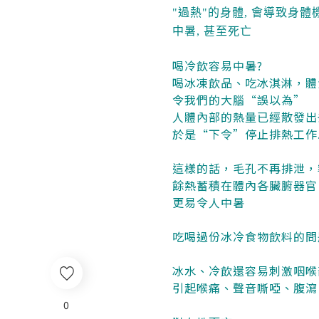
"過熱"的身體, 會導致身
中暑, 甚至死亡
喝冷飲容易中暑?
喝冰凍飲品、吃冰淇淋，體
令我們的大腦“誤以為”
人體內部的熱量已經散發出
於是“下令”停止排熱工作
這樣的話，毛孔不再排泄，
餘熱蓄積在體內各臟腑器官
更易令人中暑
吃喝過份冰冷食物飲料的問
冰水、冷飲還容易刺激咽喉
引起喉痛、聲音嘶啞、腹瀉
0