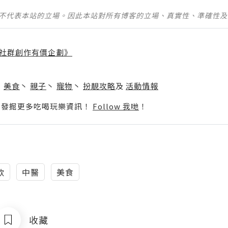
並不代表本站的立場。因此本站對所有博客的立場、真實性、準確性
社群創作有價企劃》
】
丶
美食
丶
親子
丶
寵物
丶
扮靚攻略
及
活動情報
p啦！發掘更多吃喝玩樂資訊！
Follow 我哋
！
飲
中醫
美食
收藏