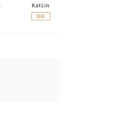
杜
KatLin
Missmiki 米奇小姐
追蹤
追蹤