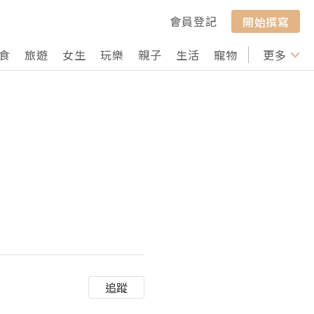
會員登記
開始撰寫
食
旅遊
女生
玩樂
親子
生活
寵物
行山
更多
打卡
追蹤