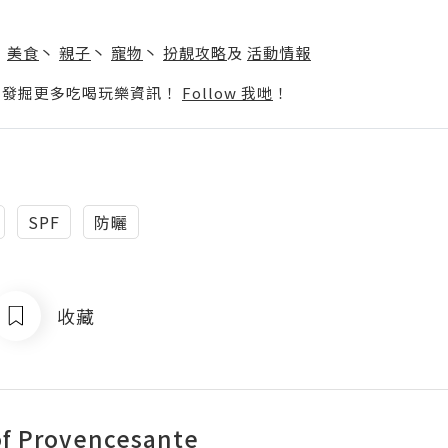
】
丶
美食
丶
親子
丶
寵物
丶
扮靚攻略
及
活動情報
p啦！發掘更多吃喝玩樂資訊！
Follow 我哋
！
SPF
防曬
收藏
of Provencesante