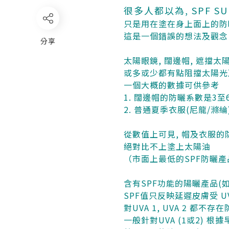
很多人都以為, SPF SUN
只是用在塗在身上面上的防
這是一個錯誤的想法及觀念
分享
太陽眼鏡, 闊邊帽, 遮擋太
或多或少都有點阻擋太陽光及
一個大概的數據可供參考
1. 闊邊帽的防曬系數是3至
2. 普通夏季衣服(尼龍/滌
從數值上可見, 帽及衣服的
絕對比不上塗上太陽油
（市面上最低的SPF防曬產
含有SPF功能的陽曬產品(
SPF值只反映延遲皮膚受 U
對UVA 1, UVA 2 都不存
一般針對UVA (1或2) 