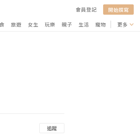
會員登記
開始撰寫
食
旅遊
女生
玩樂
親子
生活
寵物
行山
更多
打卡
追蹤