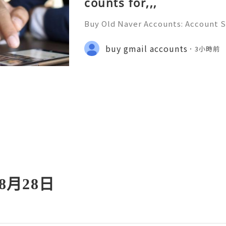
counts for,,,
Buy Old Naver Accounts: Account S
on & Responsible Management (Com
💲💫🌐✨💎Fast & Reliable 24/7 Cus
buy gmail accounts
3小時前
✨💎WhatsApp :+1 (506) 541-7768 💫
 8月28日