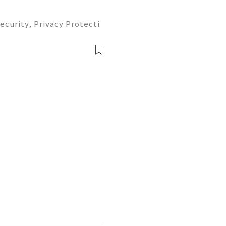
ecurity, Privacy Protecti
plete Guide 2026) 💫💎
tomer Support 💫💎💲💫🌐
💎💲💫🌐✨💎Teleg