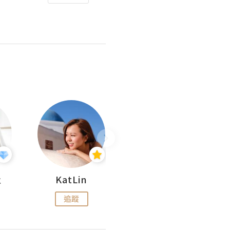
杜
KatLin
Missmiki 米奇小姐
追蹤
追蹤