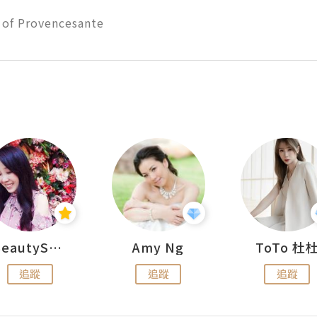
 of Provencesante
BeautySearch
Amy Ng
ToTo 杜
追蹤
追蹤
追蹤