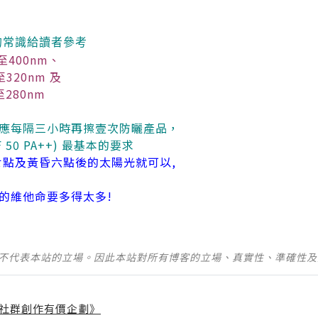
線的常識給讀者參考
至400nm、
至320nm 及
280nm
應每隔三小時再擦壹次防曬產品，
50 PA++) 最基本的要求
七點及黃昏六點後的太陽光就可以,
的維他命要多得太多!
並不代表本站的立場。因此本站對所有博客的立場、真實性、準確性
社群創作有價企劃》