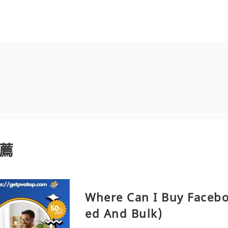
薦
Where Can I Buy Faceb
ed And Bulk)