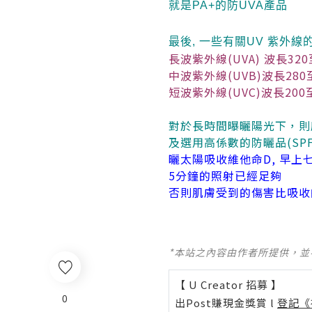
就是PA+的防UVA產品
最後, 一些有關UV 紫外
長波紫外線(UVA) 波長320
中波紫外線(UVB)波長280
短波紫外線(UVC)波長200至
對於長時間曝曬陽光下，則
及選用高係數的防曬品(SPF 
曬太陽吸收維他命D, 早上
5分鐘的照射已經足夠
否則肌膚受到的傷害比吸收
*本站之內容由作者所提供，
【 U Creator 招募 】
0
出Post賺現金獎賞 l
登記《