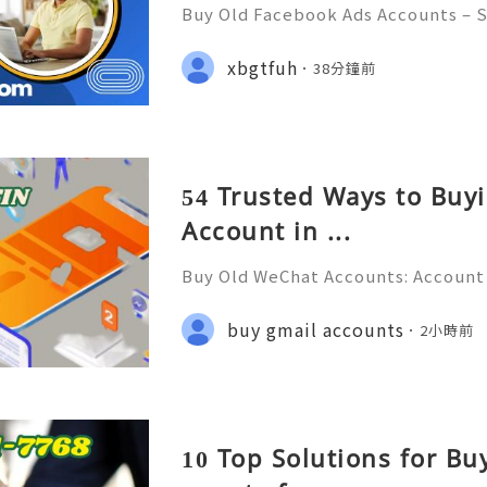
Buy Old Facebook Ads Accounts – S
Concerns, and Safe Alternatives (C
✨ INSTANT REPLY GUARANTEED ✨🔥⚡
xbgtfuh
38分鐘前
getpvatop ⚡️📢👤🔔 Telegram User
54 Trusted Ways to Bu
Account in ...
Buy Old WeChat Accounts: Account 
tion & Responsible Management (C
💲💫🌐✨💎Fast & Reliable 24/7 Cus
buy gmail accounts
2小時前
✨💎WhatsApp :+1 (506) 541-7768 💫
10 Top Solutions for Bu