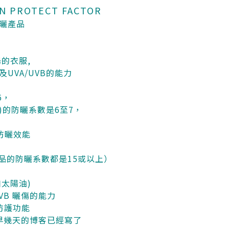
 PROTECT FACTOR
曬產品
陽的衣服,
UVA/UVB的能力
6，
綸)的防曬系數是6至7，
防曬效能
品的防曬系數都是15或以上）
如太陽油)
VB 曬傷的能力
在防護功能
根據早幾天的博客已經寫了