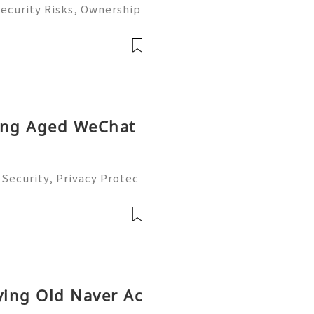
ecurity Risks, Ownership
omplete Guide 2026) 🌐⚡️🔥
️🌐 ⚡️📱💬🚀 Telegram: @
name:
ying Aged WeChat
Security, Privacy Protec
omplete Guide 2026) 💫💎
tomer Support 💫💎💲💫🌐
💎💲💫🌐✨💎Tele
ying Old Naver Ac