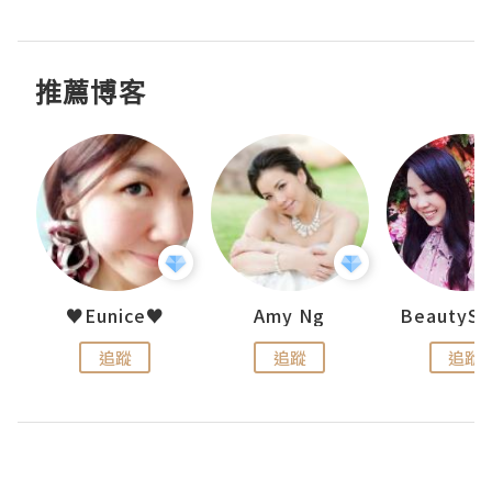
推薦博客
h 夏沫
♥Eunice♥
Amy Ng
追蹤
追蹤
追蹤