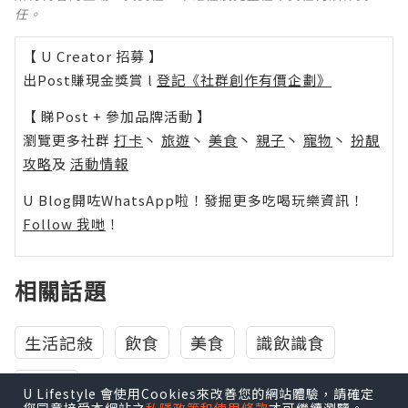
任。
【 U Creator 招募 】
出Post賺現金獎賞 l
登記《社群創作有價企劃》
【 睇Post + 參加品牌活動 】
瀏覽更多社群
打卡
丶
旅遊
丶
美食
丶
親子
丶
寵物
丶
扮靚
攻略
及
活動情報
U Blog開咗WhatsApp啦！發掘更多吃喝玩樂資訊！
Follow 我哋
！
相關話題
生活記敍
飲食
美食
識飲識食
Pizza
U Lifestyle 會使用Cookies來改善您的網站體驗，請確定