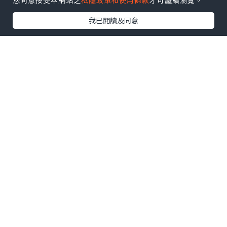
您同意接受本網站之
私隱政策和使用條款
才可繼續瀏覽。
我已閱讀及同意
0個讚好
收藏
Story of Provencesante