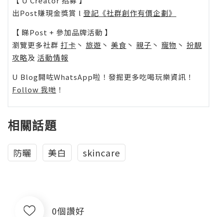
【 U Creator 招募 】
出Post賺現金獎賞 l
登記《社群創作有價企劃》
【 睇Post + 參加品牌活動 】
瀏覽更多社群
打卡
丶
旅遊
丶
美食
丶
親子
丶
寵物
丶
扮靚
攻略
及
活動情報
U Blog開咗WhatsApp啦！發掘更多吃喝玩樂資訊！
Follow 我哋
！
相關話題
防曬
美白
skincare
0個讚好