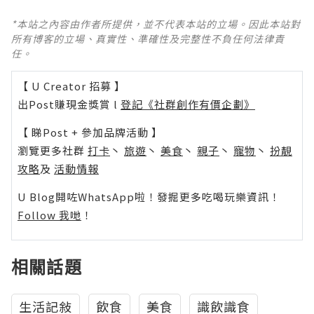
*本站之內容由作者所提供，並不代表本站的立場。因此本站對
所有博客的立場、真實性、準確性及完整性不負任何法律責
任。
【 U Creator 招募 】
出Post賺現金獎賞 l
登記《社群創作有價企劃》
【 睇Post + 參加品牌活動 】
瀏覽更多社群
打卡
丶
旅遊
丶
美食
丶
親子
丶
寵物
丶
扮靚
攻略
及
活動情報
U Blog開咗WhatsApp啦！發掘更多吃喝玩樂資訊！
Follow 我哋
！
相關話題
生活記敍
飲食
美食
識飲識食