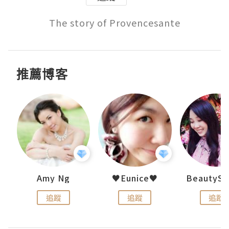
The story of Provencesante
推薦博客
h 夏沫
Amy Ng
♥Eunice♥
追蹤
追蹤
追蹤