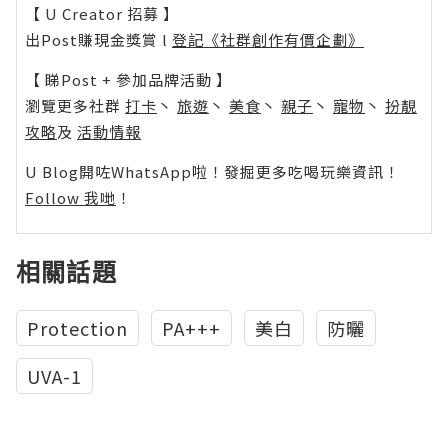
【 U Creator 招募 】
出Post賺現金獎賞 l
登記《社群創作有價企劃》
【 睇Post + 參加品牌活動 】
瀏覽更多社群
打卡
丶
旅遊
丶
美食
丶
親子
丶
寵物
丶
扮靚
攻略
及
活動情報
U Blog開咗WhatsApp啦！發掘更多吃喝玩樂資訊！
Follow 我哋
！
相關話題
Protection
PA+++
美白
防曬
UVA-1