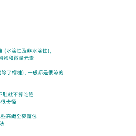
 (水溶性及非水溶性),
 礦物物和微量元素
除了榴槤), 一般都是很涼的
飯下肚就不算吃飽
得很奇怪
 配些高纖全麥麵包
法