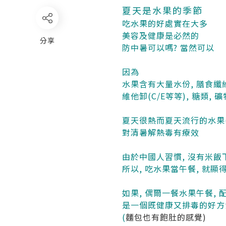
夏天是水果的季節
吃水果的好處實在大多
美容及健康是必然的
分享
防中暑可以嗎? 當然可以
因為
水果含有大量水份, 膳食纖維
維他卸(C/E等等), 糖類,
夏天很熱而夏天流行的水果(
對清暑解熱毒有療效
由於中國人習慣, 沒有米
所以, 吃水果當午餐, 就顯
如果, 偶爾一餐水果午餐,
是一個既健康又排毒的好方
(
麵包也有飽肚的感覺)