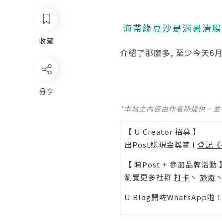
海帶綠豆沙是消暑清腸胃
收藏
介紹了那麼多, 至少今天6月
分享
*本站之內容由作者所提供，
【 U Creator 招募 】
出Post賺現金獎賞 l
登記《
【 睇Post + 參加品牌活動 
瀏覽更多社群
打卡
丶
旅遊
U Blog開咗WhatsAp