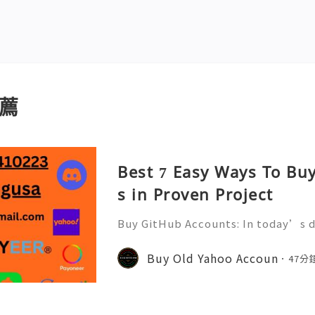
薦
Best 7 Easy Ways To Bu
s in Proven Project
Buy GitHub Accounts: In today’s d
velopment and online collaborati
n ever. GitHub has become one of 
Buy Old Yahoo Accoun
47分
forms for developers, compa