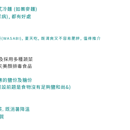
麵 (如蕎麥麵)
式冷
病), 都有好處
WASABI), 夏天吃, 既清爽又不容易肥胖, 值得推介
)及採用多種蔬菜
夏天美顏排毒食品
對應的鹽份及糖份
假設前題是食物沒有足夠鹽和尚&)
, 既消暑降溫
質