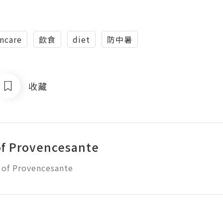
incare
飲食
diet
防中暑
收藏
of Provencesante
 of Provencesante