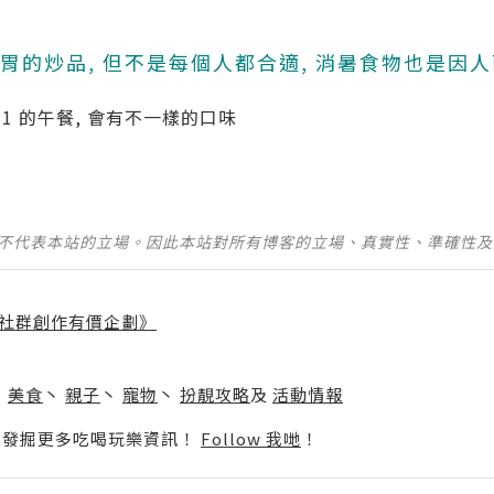
的炒品, 但不是每個人都合適, 消暑食物也是因
1 的午餐, 會有不一樣的口味
並不代表本站的立場。因此本站對所有博客的立場、真實性、準確性
社群創作有價企劃》
】
丶
美食
丶
親子
丶
寵物
丶
扮靚攻略
及
活動情報
p啦！發掘更多吃喝玩樂資訊！
Follow 我哋
！