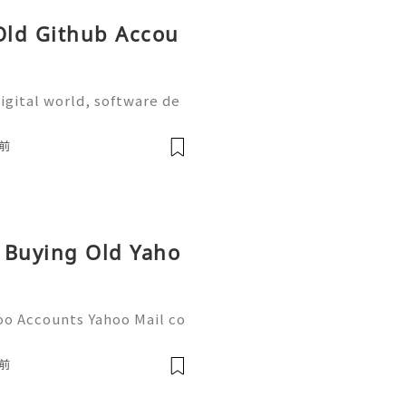
 Old Github Accou
igital world, software de
on are more important tha
the most widely used plat
前
r Buying Old Yaho
oo Accounts Yahoo Mail co
people worldwide for pers
respondence, and online a
前