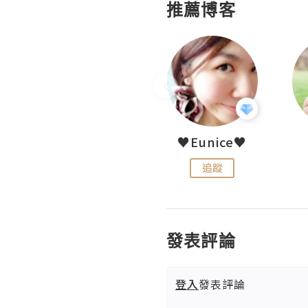
推薦博客
LoveCath 夏沫
♥Eunice♥
追蹤
追蹤
發表評論
登入
發表評論