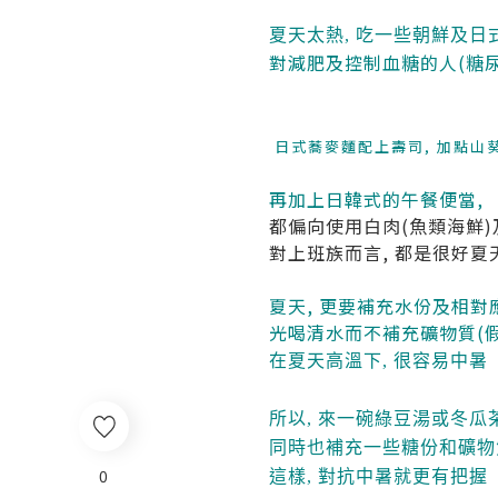
夏天太熱, 吃一些朝鮮及日
對減肥及控制血糖的人(糖尿
日式蕎麥麵配上壽司, 加點山葵(
再加上日韓式的午餐便當,
都偏向使用白肉(魚類海鮮
對上班族而言, 都是很好
夏天, 更要補充水份及相
光喝清水而不補充礦物質(
在夏天高溫下, 很容易中暑
所以, 來一碗綠豆湯或冬瓜茶
同時也補充一些糖份和礦物
0
這樣, 對抗中暑就更有把握