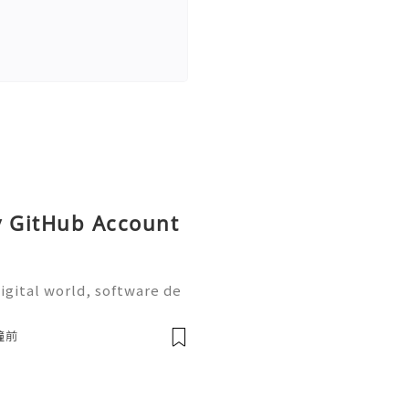
y GitHub Account
igital world, software de
on are more important tha
the most widely used plat
鐘前