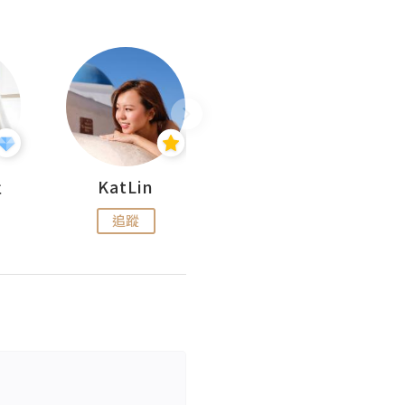
杜
KatLin
Missmiki 米奇小姐
追蹤
追蹤