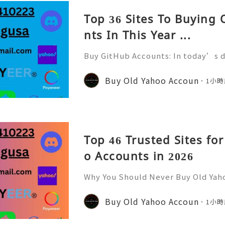
Top 36 Sites To Buying
nts In This Year ...
Buy GitHub Accounts: In today’s d
velopment and online collaborati
n ever. GitHub has become one of 
Buy Old Yahoo Accoun
1小時
forms for developers, compa
Top 46 Trusted Sites fo
o Accounts in 2026
Why You Should Never Buy Old Yah
ntinues to be used by millions of 
onal communication, business cor
Buy Old Yahoo Accoun
1小時
ccount recovery. Because of