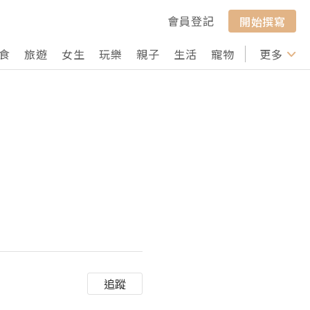
會員登記
開始撰寫
食
旅遊
女生
玩樂
親子
生活
寵物
行山
更多
打卡
追蹤