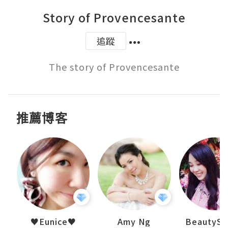
Story of Provencesante
追蹤
The story of Provencesante
推薦博客
h 夏沫
♥Eunice♥
Amy Ng