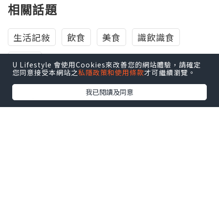
相關話題
生活記敍
飲食
美食
識飲識食
Pizza
U Lifestyle 會使用Cookies來改善您的網站體驗，請確定
您同意接受本網站之
私隱政策和使用條款
才可繼續瀏覽。
我已閱讀及同意
0個讚好
收藏