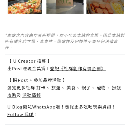
*本站之內容由作者所提供，並不代表本站的立場。因此本站對
所有博客的立場、真實性、準確性及完整性不負任何法律責
任。
【 U Creator 招募 】
出Post賺現金獎賞 l
登記《社群創作有價企劃》
【 睇Post + 參加品牌活動 】
瀏覽更多社群
打卡
丶
旅遊
丶
美食
丶
親子
丶
寵物
丶
扮靚
攻略
及
活動情報
U Blog開咗WhatsApp啦！發掘更多吃喝玩樂資訊！
Follow 我哋
！