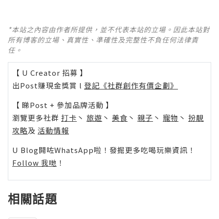
*本站之內容由作者所提供，並不代表本站的立場。因此本站對
所有博客的立場、真實性、準確性及完整性不負任何法律責
任。
【 U Creator 招募 】
出Post賺現金獎賞 l
登記《社群創作有價企劃》
【 睇Post + 參加品牌活動 】
瀏覽更多社群
打卡
丶
旅遊
丶
美食
丶
親子
丶
寵物
丶
扮靚
攻略
及
活動情報
U Blog開咗WhatsApp啦！發掘更多吃喝玩樂資訊！
Follow 我哋
！
相關話題