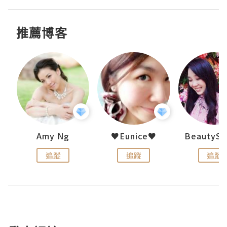
推薦博客
h 夏沫
Amy Ng
♥Eunice♥
追蹤
追蹤
追蹤