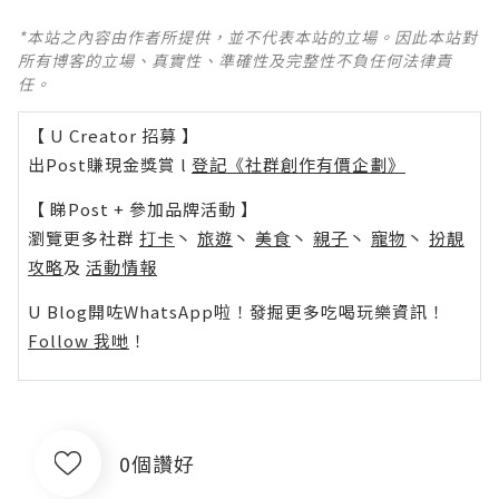
*本站之內容由作者所提供，並不代表本站的立場。因此本站對
所有博客的立場、真實性、準確性及完整性不負任何法律責
任。
【 U Creator 招募 】
出Post賺現金獎賞 l
登記《社群創作有價企劃》
【 睇Post + 參加品牌活動 】
瀏覽更多社群
打卡
丶
旅遊
丶
美食
丶
親子
丶
寵物
丶
扮靚
攻略
及
活動情報
U Blog開咗WhatsApp啦！發掘更多吃喝玩樂資訊！
Follow 我哋
！
0個讚好