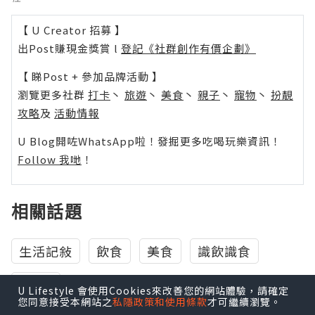
【 U Creator 招募 】
出Post賺現金獎賞 l
登記《社群創作有價企劃》
【 睇Post + 參加品牌活動 】
瀏覽更多社群
打卡
丶
旅遊
丶
美食
丶
親子
丶
寵物
丶
扮靚
攻略
及
活動情報
U Blog開咗WhatsApp啦！發掘更多吃喝玩樂資訊！
Follow 我哋
！
相關話題
生活記敍
飲食
美食
識飲識食
Pizza
U Lifestyle 會使用Cookies來改善您的網站體驗，請確定
您同意接受本網站之
私隱政策和使用條款
才可繼續瀏覽。