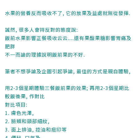
水果的營養反而吸收不了, 它的放果及益處就無從發揮.
誠然, 很多人會持反對的態度說:
飯前水果影響正餐吸收云云....還有果酸果糖影響胃痛及
肥胖
不一而論的理據說明飯前果的不好.
筆者不想爭論及企圖引起爭論, 最佳的方式是親自體驗,
用2-3個星期體驗三餐飯前果的效果; 再用2-3個星期比
較飯後果, 作對比
對比項目:
1. 膚色光澤,
2. 臉頰和頸部細紋,
3. 面上排油, 控油和痘印等
4. 便秘, 口氣及