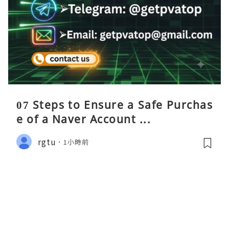
07 Steps to Ensure a Safe Purchas
e of a Naver Account ...
rgtu
1小時前