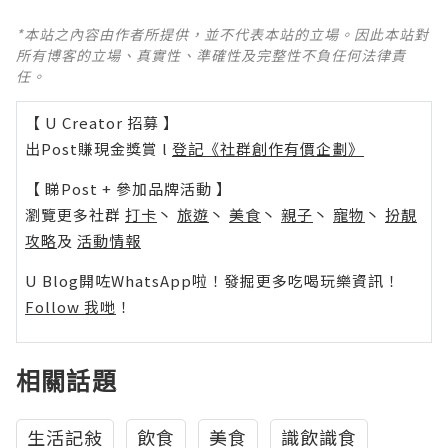
*本站之內容由作者所提供，並不代表本站的立場。因此本站對
所有博客的立場、真實性、準確性及完整性不負任何法律責
任。
【 U Creator 招募 】
出Post賺現金獎賞 l
登記《社群創作有價企劃》
【 睇Post + 參加品牌活動 】
瀏覽更多社群
打卡
丶
旅遊
丶
美食
丶
親子
丶
寵物
丶
扮靚
攻略
及
活動情報
U Blog開咗WhatsApp啦！發掘更多吃喝玩樂資訊！
Follow 我哋
！
相關話題
生活記敍
飲食
美食
識飲識食