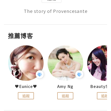
The story of Provencesante
推薦博客
h 夏沫
♥Eunice♥
Amy Ng
追蹤
追蹤
追蹤