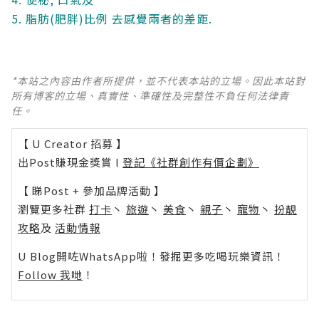
5. 脂肪(肥胖)比例 去感覺兩者的差距.
*本站之內容由作者所提供，並不代表本站的立場。因此本站對
所有博客的立場、真實性、準確性及完整性不負任何法律責
任。
【 U Creator 招募 】
出Post賺現金獎賞 l
登記《社群創作有價企劃》
【 睇Post + 參加品牌活動 】
瀏覽更多社群
打卡
丶
旅遊
丶
美食
丶
親子
丶
寵物
丶
扮靚
攻略
及
活動情報
U Blog開咗WhatsApp啦！發掘更多吃喝玩樂資訊！
Follow 我哋
！