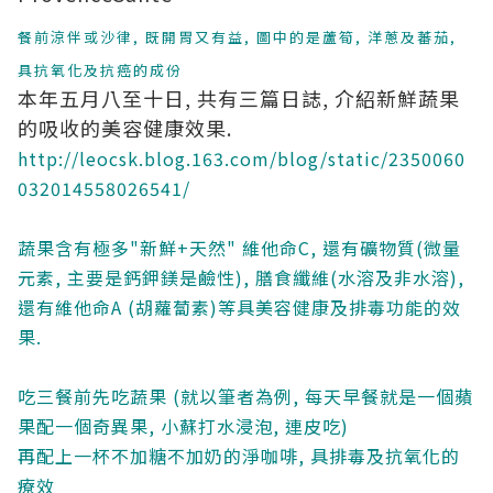
餐前涼伴或沙律, 既開胃又有益, 圖中的是蘆筍, 洋蔥及蕃茄,
具抗氧化及抗癌的成份
本年五月八至十日, 共有三篇日誌, 介紹新鮮蔬果
的吸收的美容健康效果.
http://leocsk.blog.163.com/blog/static/2350060
032014558026541/
蔬果含有極多"新鮮+天然" 維他命C, 還有礦物質(微量
元素, 主要是鈣鉀鎂是鹼性), 膳食纖維(水溶及非水溶),
還有維他命A (胡蘿蔔素)等具美容健康及排毒功能的效
果.
吃三餐前先吃蔬果 (就以筆者為例, 每天早餐就是一個蘋
果配一個奇異果, 小蘇打水浸泡, 連皮吃)
再配上一杯不加糖不加奶的淨咖啡, 具排毒及抗氧化的
療效