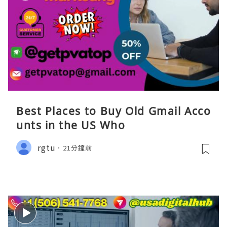
Best Places to Buy Old Gmail Acco
unts in the US Who
rgtu
21分鐘前