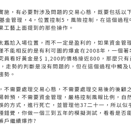
施，有必要對涉及問題的交易心態，既要包括以下
，基金管理，4，位置控制5，風險控制，在這個過
果工藝上面提到的那些操作。
尷尬入場位置，而不一定是盈利的，如果資金管理
僅不能相反的是有利可圖的爆倉在2008年，一個
看好黃金是$ 1,200的價格接近800，那麼只有黃
,900個，走勢的判斷是沒有問題的，但在這個過程中觸及U
趨勢。
不需要處理交易心態，不需要處理交易後的後顧之
場幹預，不需要資金管理，嚴格控制風報比例，自
誤的方式，進行死亡，並管理他37二十一，所以似
種錯覺，你做一個三到五年的模擬測試，看看是否能
帳戶繼續爆炸?