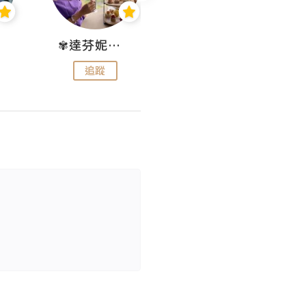
✾達芬妮•愛孩子•愛生活✾
wendysugar享受生活gogogo
追蹤
追蹤