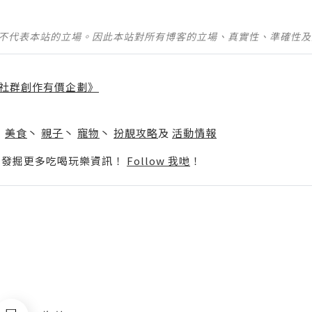
並不代表本站的立場。因此本站對所有博客的立場、真實性、準確性
社群創作有價企劃》
】
丶
美食
丶
親子
丶
寵物
丶
扮靚攻略
及
活動情報
p啦！發掘更多吃喝玩樂資訊！
Follow 我哋
！