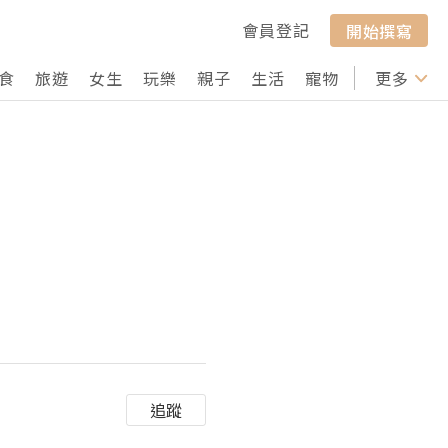
會員登記
開始撰寫
食
旅遊
女生
玩樂
親子
生活
寵物
行山
更多
打卡
追蹤