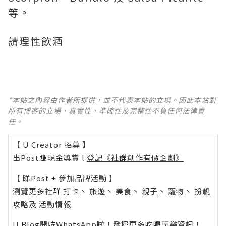
等。
請理性飲酒
*本站之內容由作者所提供，並不代表本站的立場。因此本站對
所有博客的立場、真實性、準確性及完整性不負任何法律責
任。
【 U Creator 招募 】
出Post賺現金獎賞 l
登記《社群創作有價企劃》
【 睇Post + 參加品牌活動 】
瀏覽更多社群
打卡
丶
旅遊
丶
美食
丶
親子
丶
寵物
丶
扮靚
攻略
及
活動情報
U Blog開咗WhatsApp啦！發掘更多吃喝玩樂資訊！