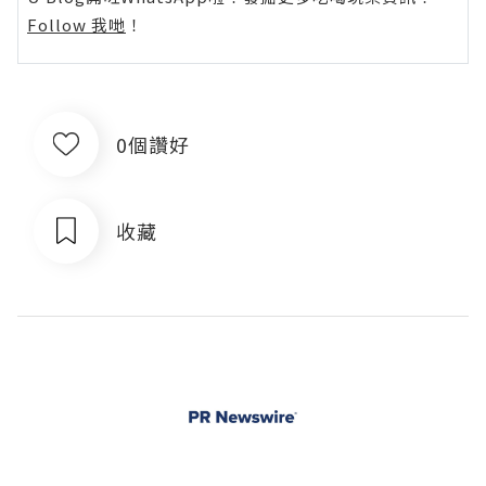
Follow 我哋
！
0個讚好
收藏