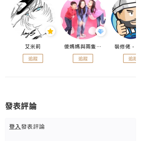
點滴
艾米莉
儍媽媽與兩隻小魔怪之家
追蹤
追蹤
追蹤
發表評論
登入
發表評論