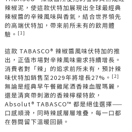
辣椒泥，使這款伏特加展現出全球最經典
辣椒醬的辛辣風味與香氣，結合世界領先
的高端伏特加，帶來前所未有的飲用體
[1]
驗。
這款 TABASCO® 辣椒醬風味伏特加的推
出，正值市場對辛辣風味需求持續增長。
消費者對「辣」的追求前所未有，預計辣
[2]
味伏特加銷售至2029年將增長27%。
無論是經典早午餐雞尾酒香辣血腥瑪麗，
還是清爽帶刺激的香辣檸檬特飲，
Absolut® TABASCO™ 都是絕佳選擇——
口感順滑，同時辣感層層堆疊，每一口都
在唇間留下溫暖回韻。