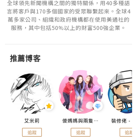
全球領先新聞機構之間的獨特關係，用40多種語
言將客戶與170多個國家的受眾聯繫起來。全球4
萬多家公司、組織和政府機構都在使用美通社的
服務，其中包括50%以上的財富500強企業。
推薦博客
點滴
艾米莉
儍媽媽與兩隻小魔怪之家
追蹤
追蹤
追蹤