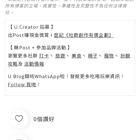
所有博客的立場、真實性、準確性及完整性不負任何法律責
任。
【 U Creator 招募 】
出Post賺現金獎賞 l
登記《社群創作有價企劃》
【 睇Post + 參加品牌活動 】
瀏覽更多社群
打卡
丶
旅遊
丶
美食
丶
親子
丶
寵物
丶
扮靚
攻略
及
活動情報
U Blog開咗WhatsApp啦！發掘更多吃喝玩樂資訊！
Follow 我哋
！
0個讚好