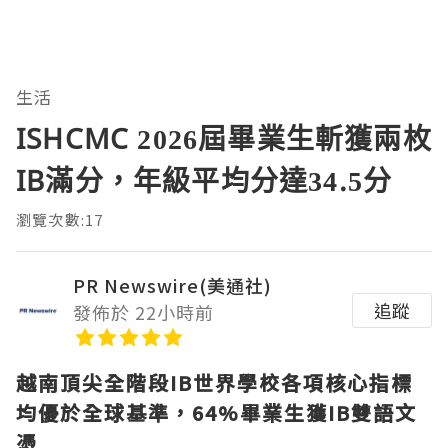
生活
ISHCMC 2026屆畢業生斬獲兩枚
IB滿分，年級平均分達34.5分
瀏覽次數:17
PR Newswire(美通社)
追蹤
發佈於 22小時前
越南頂尖全階段
IB世界學校各項核心指標
均優於全球基準，64%畢業生獲IB雙語文
憑