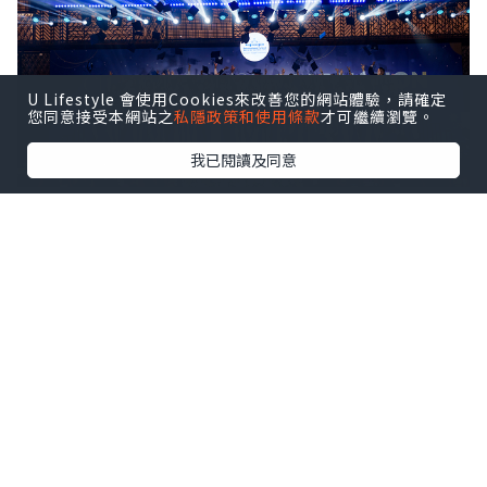
U Lifestyle 會使用Cookies來改善您的網站體驗，請確定
您同意接受本網站之
私隱政策和使用條款
才可繼續瀏覽。
我已閱讀及同意
ISHCMC Class of 2026 achieved an average
score of 34.5 points against a global average
of 30.9, with two students earning the
maximum score of 45 out of 45.
該校文憑通過率達95%，全球平均通過率
為83%。近10%的本屆學生取得40分及以
上的成績。
2026屆畢業生成績概覽