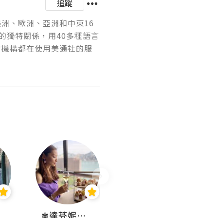
追蹤
美洲、歐洲、亞洲和中東16
的獨特關係，用40多種語言
府機構都在使用美通社的服
✾達芬妮•愛孩子•愛生活✾
wendysugar享受生活gogogo