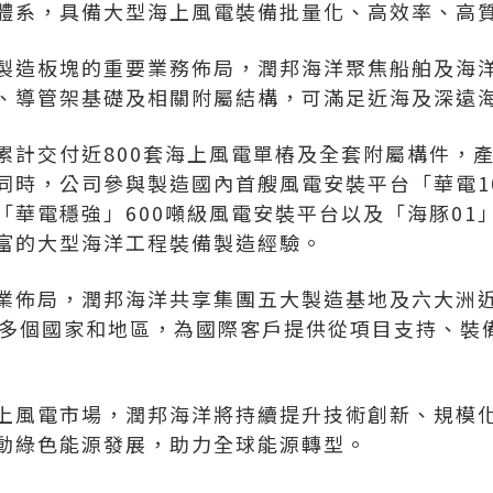
體系，具備大型海上風電裝備批量化、高效率、高
製造板塊的重要業務佈局，潤邦海洋聚焦船舶及海
、導管架基礎及相關附屬結構，可滿足近海及深遠
累計交付近800套海上風電單樁及全套附屬構件，
時，公司參與製造國內首艘風電安裝平台「華電1001
「華電穩強」600噸級風電安裝平台以及「海豚01
富的大型海洋工程裝備製造經驗。
業佈局，潤邦海洋共享集團五大製造基地及六大洲近
0多個國家和地區，為國際客戶提供從項目支持、裝
上風電市場，潤邦海洋將持續提升技術創新、規模
動綠色能源發展，助力全球能源轉型。