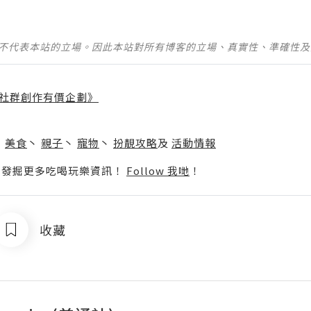
並不代表本站的立場。因此本站對所有博客的立場、真實性、準確性
社群創作有價企劃》
】
丶
美食
丶
親子
丶
寵物
丶
扮靚攻略
及
活動情報
p啦！發掘更多吃喝玩樂資訊！
Follow 我哋
！
收藏