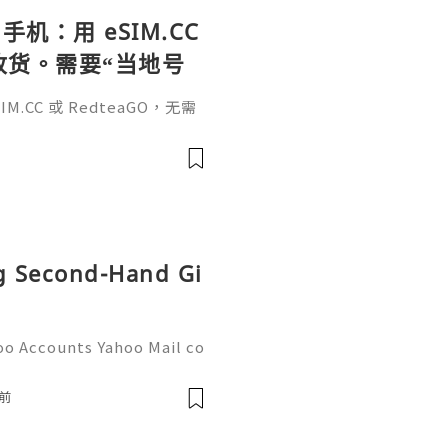
手机：用 eSIM.CC
待收货。需要“当地号
、外卖、客户联
.CC 或 RedteaGO，无需
（明确提供通话短信套
信”（如打车、外卖、客户联
通话短信套餐）。长期多国移动办
Xesim，一次收货长期使用，
tps://esim.redteag
ng Second-Hand Gi
oo Accounts Yahoo Mail co
people worldwide for pers
respondence, and online a
前