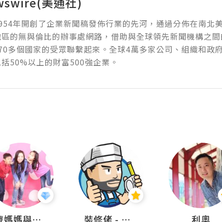
wswire(美通社)
954年開創了企業新聞稿發佈行業的先河，通過分佈在南北
地區的無與倫比的辦事處網路，借助與全球領先新聞機構之間
70多個國家的受眾聯繫起來。全球4萬多家公司、組織和政
括50%以上的財富500強企業。
儍媽媽與兩隻小魔怪之家
裝修佬 - 香港一站式網上裝修平台
利奧