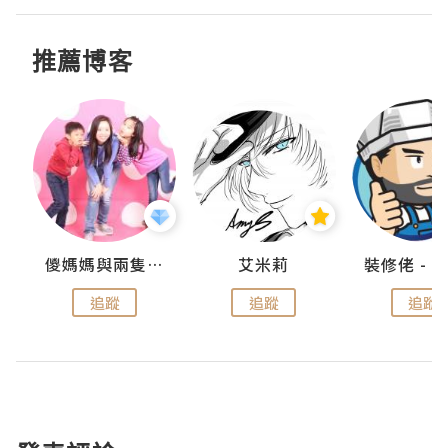
推薦博客
點滴
儍媽媽與兩隻小魔怪之家
艾米莉
追蹤
追蹤
追蹤