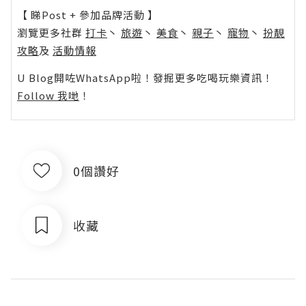
【 睇Post + 參加品牌活動 】
瀏覽更多社群
打卡
丶
旅遊
丶
美食
丶
親子
丶
寵物
丶
扮靚
攻略
及
活動情報
U Blog開咗WhatsApp啦！發掘更多吃喝玩樂資訊！
Follow 我哋
！
0個讚好
收藏