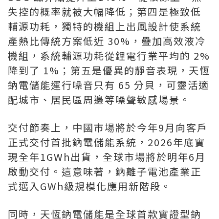
失控的概率就被大幅降低；第四是極致低
輔源功耗，獨特的機組上出風設計使系統
產熱比傳統方案低近 30%，疊加高效液冷
機組，系統輔源功耗從鋰電行業平均的 2%
降到了 1%；第五是優異的靜音表現，天恆
鈉電儲能運行噪音只有 65 分貝，可靈活適
配城市、居民區周邊等噪聲敏感場景。
交付節奏上，中國市場將於今年9月向客戶
正式交付首批鈉電儲能系統，2026年底實
現全年1GWh出貨，全球市場將於明年6月
啟動交付。這意味著，鈉離子電池產業正
式邁入GWh級規模化應用新階段。
同時，天恆鈉電儲能是全球首款實證型鈉