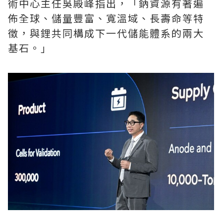
術中心主任吳殿峰指出，「鈉資源有著遍
佈全球、儲量豐富、寬溫域、長壽命等特
徵，與鋰共同構成下一代儲能體系的兩大
基石。」