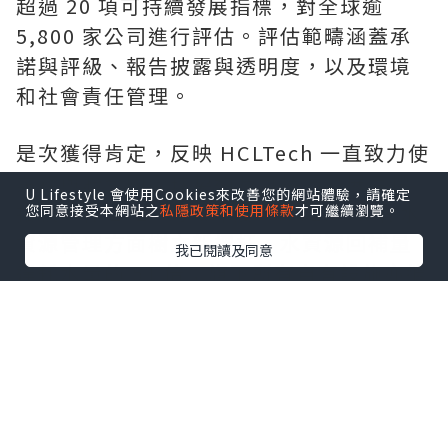
超過 20 項可持續發展指標，對全球逾
5,800 家公司進行評估。評估範疇涵蓋承
諾與評級、報告披露與透明度，以及環境
和社會責任管理。
是次獲得肯定，反映 HCLTech 一直致力使
業務與聯合國全球契約及可持續發展目標
U Lifestyle 會使用Cookies來改善您的網站體驗，請確定
接軌。在 2026 財政年度，HCLTech 在水
您同意接受本網站之
私隱政策和使用條款
才可繼續瀏覽。
資源管理方面樹立新標杆，水資源回補量
我已閱讀及同意
達耗水量的 51 倍；旗下所有自有設施亦繼
續維持「零廢物送往堆填區」白金級認證
資格。HCLTech 提前 4 年達成經 SBTi 驗
證的 2030 年減排目標，進一步加快邁向淨
零排放。