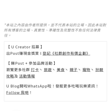
*本站之內容由作者所提供，並不代表本站的立場。因此本站對
所有博客的立場、真實性、準確性及完整性不負任何法律責
任。
【 U Creator 招募 】
出Post賺現金獎賞 l
登記《社群創作有價企劃》
【 睇Post + 參加品牌活動 】
瀏覽更多社群
打卡
丶
旅遊
丶
美食
丶
親子
丶
寵物
丶
扮靚
攻略
及
活動情報
U Blog開咗WhatsApp啦！發掘更多吃喝玩樂資訊！
Follow 我哋
！