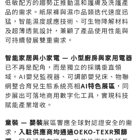
低敏配方的趨勢正推動溫和護膚及洗護產
品的需求。紙尿褲與濕巾品類迭代速度迅
猛，智能濕度感應技術、可生物降解材料
及超薄透氣設計，兼顧了產品使用性能與
可持續發展雙重需求。
智能家居與小家電 — 小型廚房與家用電器
已不再是配角，而是獨立的採購垂直領
域。AI嬰兒監視器、可調節嬰兒床、物聯
網整合育兒生態系統亮相
AI特色展區
，同
步展出可落地商用數字化工具，實現科技
賦能產業增收。
童裝 — 嬰裝
展區響應全球對認證安全的需
求，
入駐供應商均通過
OEKO-TEXR預篩