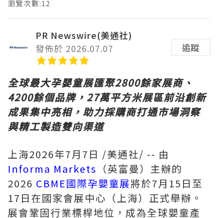
瀏覽次數:12
PR Newswire(美通社)
追蹤
發佈於 2026.07.07
全球最大孕嬰童展匯聚
2800餘家展商、
4200餘個品牌，27萬平方米展區前沿創新
成果集中亮相，助力採購商打通市場洞察
與精工製造雙向渠道
上海
2026年7月7日
/美通社/ -- 由
Informa Markets
（英富曼）主辦的
2026
CBME國際孕嬰童展
將於7月15日至
17日在國家會展中心（上海）正式舉辦。
展會鞏固行業標桿地位，成為全球嬰童產