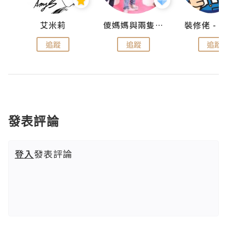
點滴
艾米莉
儍媽媽與兩隻小魔怪之家
追蹤
追蹤
追蹤
發表評論
登入
發表評論