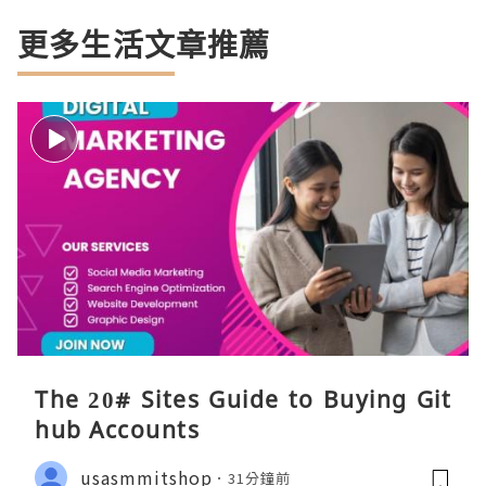
更多生活文章推薦
The 20# Sites Guide to Buying Git
hub Accounts
usasmmitshop
31分鐘前