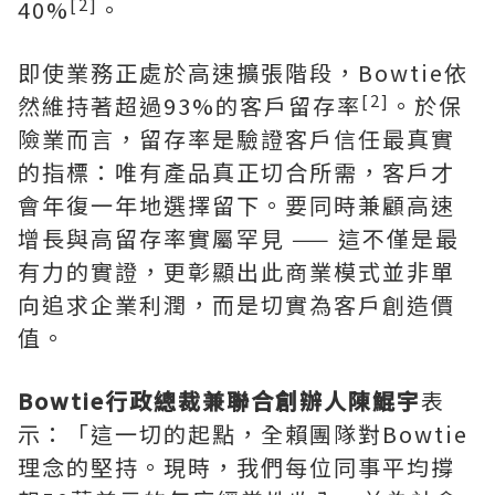
[2]
40%
。
即使業務正處於高速擴張階段，Bowtie依
[2]
然維持著超過93%的客戶留存率
。於保
險業而言，留存率是驗證客戶信任最真實
的指標：唯有產品真正切合所需，客戶才
會年復一年地選擇留下。要同時兼顧高速
增長與高留存率實屬罕見 —— 這不僅是最
有力的實證，更彰顯出此商業模式並非單
向追求企業利潤，而是切實為客戶創造價
值。
Bowtie行政總裁兼聯合創辦人陳鯤宇
表
示：「這一切的起點，全賴團隊對Bowtie
理念的堅持。現時，我們每位同事平均撐