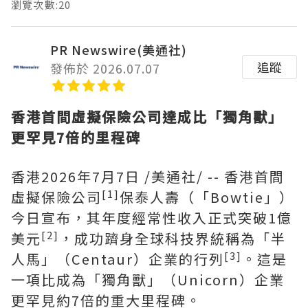
瀏覽次數:20
PR Newswire(美通社)
追蹤
發佈於 2026.07.07
香港首間虛擬保險公司達成比「獨角獸」
更罕見7倍的里程碑
香港
2026年7月7日
/美通社/ -- 香港首間
[1]
虛擬保險公司
保泰人壽（「Bowtie」）
今日宣布，其年度經常性收入正式突破1億
[2]
美元
，成功躋身全球科技界統稱為「半
[3]
人馬」（Centaur）企業的行列
。這是
一項比成為「獨角獸」（Unicorn）企業
更罕見約7倍的重大里程碑。