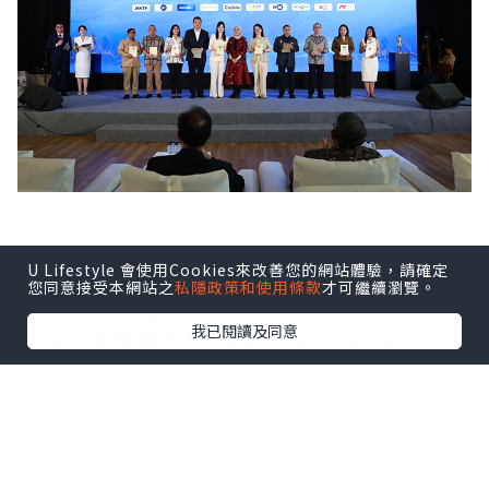
U Lifestyle 會使用Cookies來改善您的網站體驗，請確定
印尼FAST媒體聯盟由Coolita與五洲傳播
您同意接受本網站之
私隱政策和使用條款
才可繼續瀏覽。
中心聯合發起，創始成員包括印尼頭部公
我已閱讀及同意
立及民營電視台：TVRI、Metro TV、
GARUDA TV、BTV、Jawa Pos
Multimedia和JAKTV；騰訊雲為聯盟技
術合作夥伴。