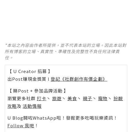
*本站之內容由作者所提供，並不代表本站的立場。因此本站對
所有博客的立場、真實性、準確性及完整性不負任何法律責
任。
【 U Creator 招募 】
出Post賺現金獎賞 l
登記《社群創作有價企劃》
【 睇Post + 參加品牌活動 】
瀏覽更多社群
打卡
丶
旅遊
丶
美食
丶
親子
丶
寵物
丶
扮靚
攻略
及
活動情報
U Blog開咗WhatsApp啦！發掘更多吃喝玩樂資訊！
Follow 我哋
！