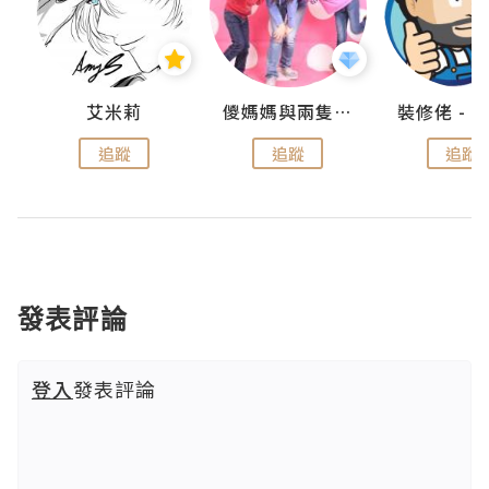
點滴
艾米莉
儍媽媽與兩隻小魔怪之家
追蹤
追蹤
追蹤
發表評論
登入
發表評論