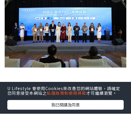
U Lifestyle 會使用Cookies來改善您的網站體驗，請確定
印尼FAST媒體聯盟由Coolita與五洲傳播
您同意接受本網站之
私隱政策和使用條款
才可繼續瀏覽。
中心聯合發起，創始成員包括印尼頭部公
我已閱讀及同意
立及民營電視台：TVRI、Metro TV、
GARUDA TV、BTV、Jawa Pos
Multimedia和JAKTV；騰訊雲為聯盟技