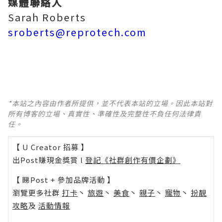
媒體聯絡人
Sarah Roberts
sroberts@reprotech.com
*本站之內容由作者所提供，並不代表本站的立場。因此本站對
所有博客的立場、真實性、準確性及完整性不負任何法律責
任。
【 U Creator 招募 】
出Post賺現金獎賞 l
登記《社群創作有價企劃》
【 睇Post + 參加品牌活動 】
瀏覽更多社群
打卡
丶
旅遊
丶
美食
丶
親子
丶
寵物
丶
扮靚
攻略
及
活動情報