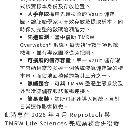
式核實樣本身份及存放位置。
人手存取
採用先進技術的 Vault 儲存
罐，讓胚胎學家可高效存放及提取樣本，同
時保持完整的數碼追溯能力。
先進監測
，當中借助 TMRW
Overwatch® 系統，每天執行數千項系統
檢測，並有專家團隊從旁把關。
可擴展的儲存容量
，單一 Vault 儲存罐
可容納相當於多達十個傳統液氮儲存罐的樣
本量，而佔地面積僅約為其三分之一。
無縫整合
，可與 TMRW 整體生態系統及
外部冷凍儲存服務順暢連接。
簡易安裝
，診所可迅速導入系統，且對
日常運作影響極微。
此消息在 2026 年 4 月 Reprotech 與
TMRW Life Sciences 完成業務合併後發