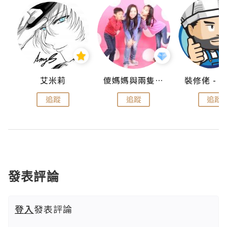
點滴
艾米莉
儍媽媽與兩隻小魔怪之家
追蹤
追蹤
追蹤
發表評論
登入
發表評論