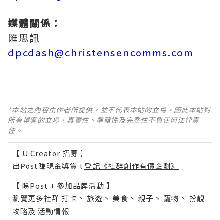
媒體關係：
匯思訊
dpcdash@christensencomms.com
*本站之內容由作者所提供，並不代表本站的立場。因此本站對
所有博客的立場、真實性、準確性及完整性不負任何法律責
任。
【 U Creator 招募 】
出Post賺現金獎賞 l
登記《社群創作有價企劃》
【 睇Post + 參加品牌活動 】
瀏覽更多社群
打卡
丶
旅遊
丶
美食
丶
親子
丶
寵物
丶
扮靚
攻略
及
活動情報