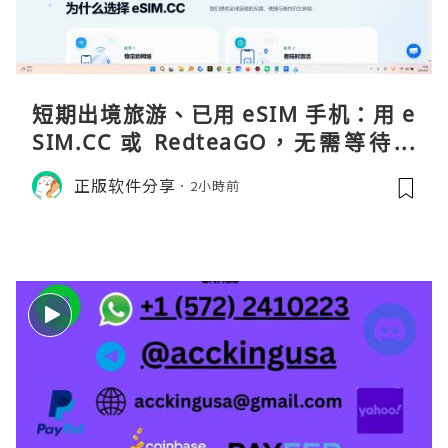
短期出境旅游、已用 eSIM 手机：用 e
SIM.CC 或 RedteaGO，无需等待收
货。需要“当地号码 + 通话短信”（如
正版软件分享
2小時前
打车、外卖、客户联络）：优先 Redt
eaGO（明确提供通话短信套餐）。长