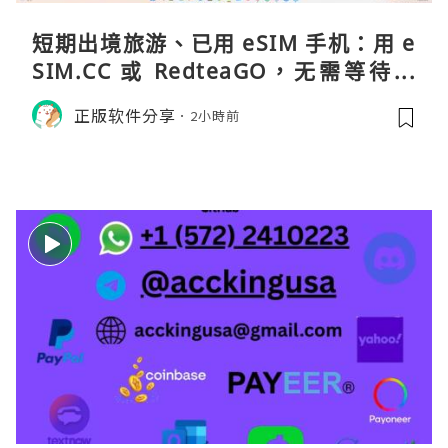
短期出境旅游、已用 eSIM 手机：用 e
SIM.CC 或 RedteaGO，无需等待收
货。需要“当地号码 + 通话短信”（如
正版软件分享
2小時前
打车、外卖、客户联络）：优先 Redt
eaGO（明确提供通话短信套餐）。长