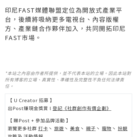
印尼FAST媒體聯盟定位為開放式產業平
台，後續將吸納更多電視台、內容版權
方、產業鏈合作夥伴加入，共同開拓印尼
FAST市場。
*本站之內容由作者所提供，並不代表本站的立場。因此本站對
所有博客的立場、真實性、準確性及完整性不負任何法律責
任。
【 U Creator 招募 】
出Post賺現金獎賞 l
登記《社群創作有價企劃》
【 睇Post + 參加品牌活動 】
瀏覽更多社群
打卡
丶
旅遊
丶
美食
丶
親子
丶
寵物
丶
扮靚
攻略
及
活動情報