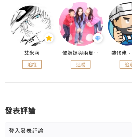
點滴
艾米莉
儍媽媽與兩隻小魔怪之家
追蹤
追蹤
追蹤
發表評論
登入
發表評論