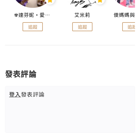
點滴
✾達芬妮•愛孩子•愛生活✾
艾米莉
追蹤
追蹤
追蹤
發表評論
登入
發表評論