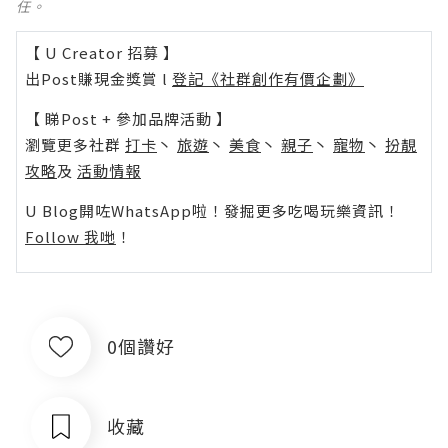
任。
【 U Creator 招募 】
出Post賺現金獎賞 l
登記《社群創作有價企劃》
【 睇Post + 參加品牌活動 】
瀏覽更多社群
打卡
丶
旅遊
丶
美食
丶
親子
丶
寵物
丶
扮靚
攻略
及
活動情報
U Blog開咗WhatsApp啦！發掘更多吃喝玩樂資訊！
Follow 我哋
！
0個讚好
收藏