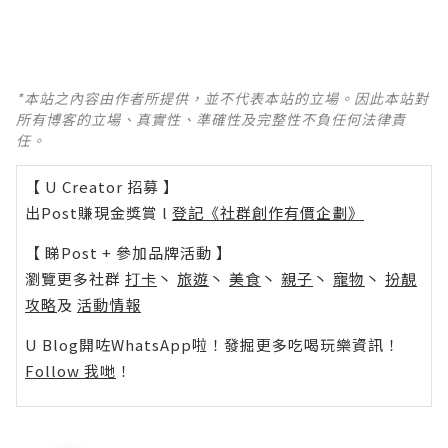
*本站之內容由作者所提供，並不代表本站的立場。因此本站對
所有博客的立場、真實性、準確性及完整性不負任何法律責
任。
【 U Creator 招募 】
出Post賺現金獎賞 l
登記《社群創作有價企劃》
【 睇Post + 參加品牌活動 】
瀏覽更多社群
打卡
丶
旅遊
丶
美食
丶
親子
丶
寵物
丶
扮靚
攻略
及
活動情報
U Blog開咗WhatsApp啦！發掘更多吃喝玩樂資訊！
Follow 我哋
！