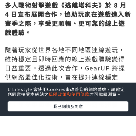
多人戰術射擊遊戲《逃離塔科夫》於 8 月
4 日宣布展開合作，協助玩家在遊戲進入新
賽季之際，享受更順暢、更可靠的線上遊
戲體驗。
隨著玩家從世界各地不同地區連線遊玩，
維持穩定且即時回應的線上遊戲體驗變得
日益重要。透過此次合作，GearUP 將提
供網路最佳化技術，旨在提升連線穩定
性、降低延遲並減少封包遺失，協助《逃
U Lifestyle 會使用Cookies來改善您的網站體驗，請確定
離塔科夫》玩家實現更快速、更穩定的連
您同意接受本網站之
私隱政策和使用條款
才可繼續瀏覽。
線，享受更順暢、更沉浸式的遊戲體驗。
我已閱讀及同意