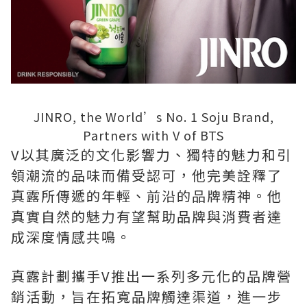
JINRO, the World’s No. 1 Soju Brand,
Partners with V of BTS
V以
其廣泛的文化影響力、獨特的魅力和引
領潮流的品味而備受認可，他完美詮釋了
真露所傳遞的年輕、前沿的品牌精神。他
真實自然的魅力有望幫助品牌與消費者達
成深度情感共鳴。
真露計劃
攜手V推
出一系列多元化的品牌營
銷活動，旨在拓寬品牌觸達渠道，進一步