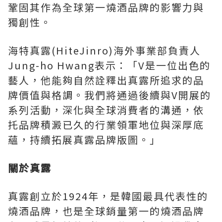
鞏固其作為全球第一燒酒品牌的影響力與
獨創性。
海特真露(HiteJinro)海外事業部負責人
Jung-ho Hwang表示：「
V是
一位出色的
藝人，他能夠自然詮釋出真露所追求的品
牌價值與格調。我們將通過後續
與V開
展的
系列活動，深化與全球消費者的溝通，依
托品牌積澱已久的行業領軍地位與深厚底
蘊，持續拓展真露品牌版圖。」
關於真露
真露創立於1924年，是韓國最具代表性的
燒酒品牌，也是全球銷量第一的燒酒品牌