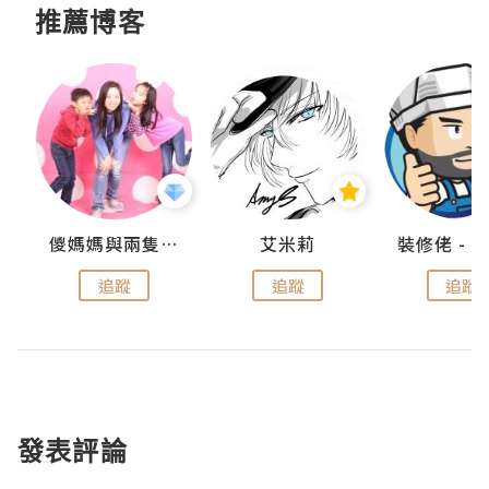
推薦博客
點滴
儍媽媽與兩隻小魔怪之家
艾米莉
追蹤
追蹤
追蹤
發表評論