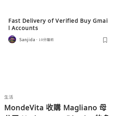
Fast Delivery of Verified Buy Gmai
l Accounts
Sanjida
10分鐘前
生活
MondeVita 收購 Magliano 母