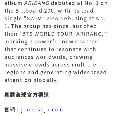
album
ARIRANG
debuted at No. 1 on
the Billboard 200, with its lead
single "SWIM" also debuting at No.
1. The group has since launched
their 'BTS WORLD TOUR 'ARIRANG,''
marking a powerful new chapter
that continues to resonate with
audiences worldwide, drawing
massive crowds across multiple
regions and generating widespread
attention globally.
真露全球官方渠道
官網：
jinro-soju.com