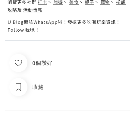
瀏覽更多社群
打卡
丶
旅遊
丶
美食
丶
親子
丶
寵物
丶
扮靚
攻略
及
活動情報
U Blog開咗WhatsApp啦！發掘更多吃喝玩樂資訊！
Follow 我哋
！
0個讚好
收藏