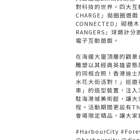
對科技的世界。四大互動遊戲
CHARGE」拋圈圈遊戲、
CONNECTED」砌積木挑
RANGERS」球類計分遊戲
電子互動遊戲。
在海運大廈頂層的觀景
雕塑以其經典英雄姿態
的同框合照！香港迪士尼
水花大街派對！」巡遊
車」的造型裝置，注入
駐海港城美術館，讓大
程。活動期間更設有The
會場限定精品，讓大家
#HarbourCity #Fore
@harbourcity @disn