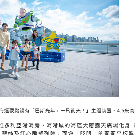
海運觀點設有「巴斯光年，一飛衝天！」主題裝置，4.5米
維多利亞港海旁，海港城的海運大廈露天廣場化身
、翠絲及紅心雕塑列陣，而會「眨眼」的莉莉平板隧