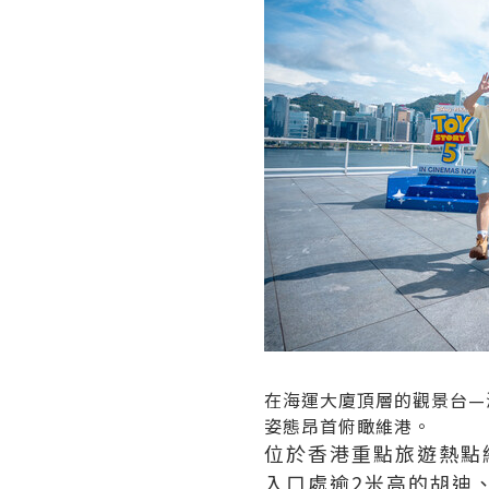
在海運大廈頂層的觀景台—
姿態昂首俯瞰維港。
位於香港重點旅遊熱點
入口處逾2米高的胡迪