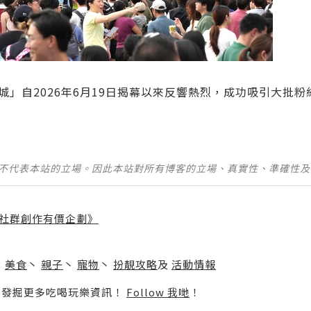
@ 海港城」自2026年6月19日揭幕以來反響熱烈，成功吸引大批
並不代表本站的立場。因此本站對所有博客的立場、真實性、準確性
社群創作有價企劃》
】
丶
美食
丶
親子
丶
寵物
丶
扮靚攻略
及
活動情報
p啦！發掘更多吃喝玩樂資訊！
Follow 我哋
！