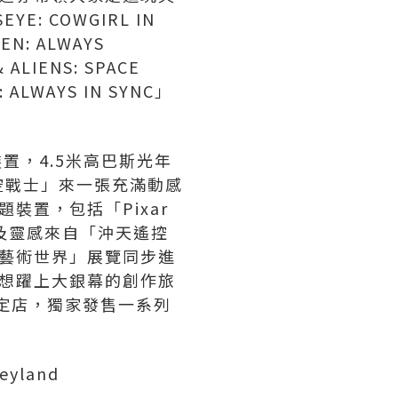
: COWGIRL IN
: ALWAYS
IENS: SPACE
LWAYS IN SYNC」
置，4.5米高巴斯光年
空戰士」來一張充滿動感
裝置，包括「Pixar
以及靈感來自「沖天遙控
藝術世界」展覽同步進
想躍上大銀幕的創作旅
間限定店，獨家發售一系列
neyland