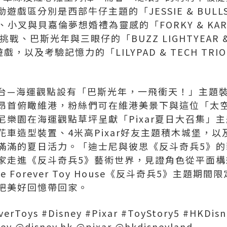
區分別是西部牛仔主題的「JESSIE & BULLSEYE
小叉與貝嘉倫夢想婚禮為靈感的「FORKY & KAREN
戰、巴斯光年與三眼仔的「BUZZ LIGHTYEAR & AL
，以及考驗記憶力的「LILYPAD & TECH TRIO: A
台—海運觀點設有「巴斯光年，一飛衝天！」主題裝
昂首俯瞰維港，粉絲們可在維港美景下與這位「太
樂園在海運觀點草坪呈獻「Pixar夏日大召集」主題
花車造型裝置、4米高Pixar好友主題積木城堡，
滿滿的夏日活力。「迪士尼與彼思《反斗奇兵5》的
家走進《反斗奇兵5》藝術世界，見證角色從平面構
 Forever Toy House《反斗奇兵5》主題期
把美好回憶帶回家。
verToys #Disney #Pixar #ToyStory5 #HKDis
ey @disney.hk @pixar @hkdisneyland