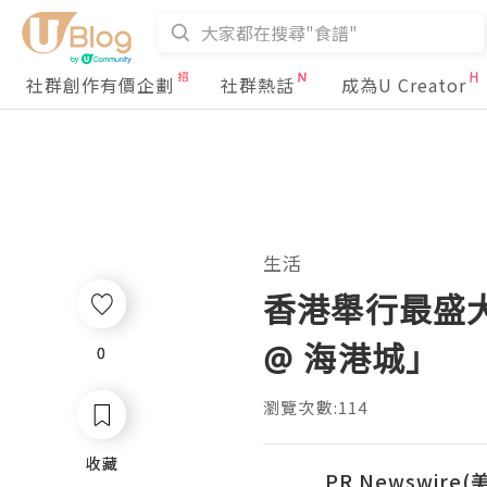
社群創作有價企劃
社群熱話
成為U Creator
生活
香港舉行最盛大《
@ 海港城」
0
0
瀏覽次數:114
收藏
收藏
PR Newswire