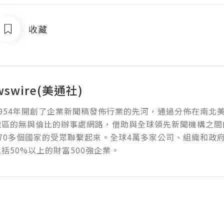
收藏
wswire(美通社)
954年開創了企業新聞稿發佈行業的先河，通過分佈在南北
地區的無與倫比的辦事處網路，借助與全球領先新聞機構之間
70多個國家的受眾聯繫起來。全球4萬多家公司、組織和政
括50%以上的財富500強企業。