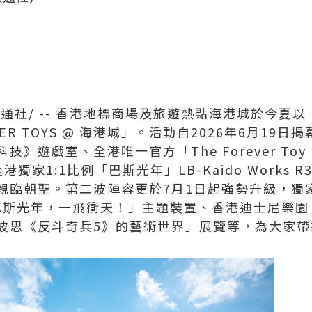
美通社/ -- 香港地標商場及旅遊熱點海港城於今夏
ER TOYS @ 海港城」。活動自2026年6月19
》遊戲室、全港唯一官方「The Forever Toy
家1:1比例「巴斯光年」LB-Kaido Works R32 
親臨朝聖。第二波陣容更於7月1日起強勢升級，獨
巴斯光年，一飛衝天！」主題裝置、香港迪士尼樂園「
彼思《反斗奇兵5》的藝術世界」展覽等，為大家帶