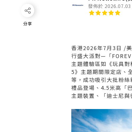
發佈於 2026.07.03
分享
分享
香港
2026年7月3日
/
行盛大派對—「FOREV
主題體驗區如《玩具對科技
5》主題期間限定店、全港獨
等，成功吸引大批粉絲
禮品登場、4.5米高「
主題裝置、「迪士尼與