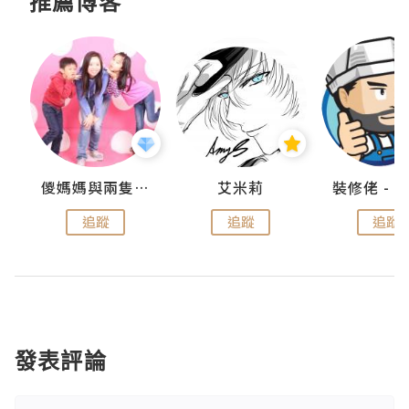
推薦博客
點滴
儍媽媽與兩隻小魔怪之家
艾米莉
追蹤
追蹤
追蹤
發表評論