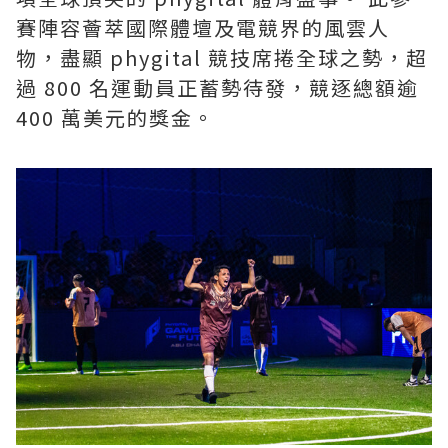
賽陣容薈萃國際體壇及電競界的風雲人
物，盡顯 phygital 競技席捲全球之勢，超
過 800 名運動員正蓄勢待發，競逐總額逾
400 萬美元的獎金。