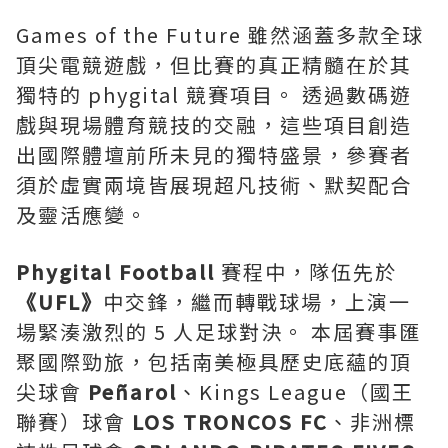
Games of the Future 雖然涵蓋多款全球
頂尖電競遊戲，但比賽的真正精髓在於其
獨特的 phygital 競賽項目。 透過數碼遊
戲與現場體育競技的交融，這些項目創造
出國際體壇前所未見的獨特盛景，參賽者
須於虛實兩境皆展現超凡技術、默契配合
及靈活應變。
Phygital Football
賽程中，隊伍先於
《
UFL
》
中交鋒，繼而轉戰球場，上演一
場緊湊激烈的 5 人足球對決。 本屆賽事匯
聚國際勁旅，包括南美極具歷史底蘊的頂
尖球會
Peñarol
、Kings League（國王
聯賽）球會
LOS TRONCOS FC
、非洲標