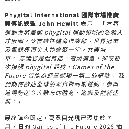
Phygital International
國際市場推廣
與傳訊總監
John Hewitt
表示：「
本屆
運動會將盡顯
phygital
運動領域的浩瀚人
才版圖，令標誌性體育俱樂部、世界冠軍
及電競界頂尖人物齊聚一堂，共襄盛
舉。
無論您是體育迷、電競擁躉，抑或初
次接觸
phygital
競技，
Games of the
Future
皆能為您呈獻獨一無二的體驗。
我
們期待歡迎全球觀眾齊聚阿斯塔納，參與
這場勢必令人難忘的體育、遊戲及創新盛
典。」
最終陣容既定，萬眾目光現已聚焦於 7
月 7 日的 Games of the Future 2026 抽