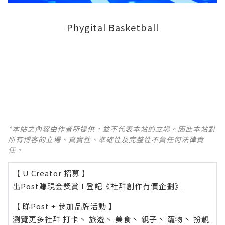
Phygital Basketball
*本站之內容由作者所提供，並不代表本站的立場。因此本站對
所有博客的立場、真實性、準確性及完整性不負任何法律責
任。
【 U Creator 招募 】
出Post賺現金獎賞 l
登記《社群創作有價企劃》
【 睇Post + 參加品牌活動 】
瀏覽更多社群
打卡
丶
旅遊
丶
美食
丶
親子
丶
寵物
丶
扮靚