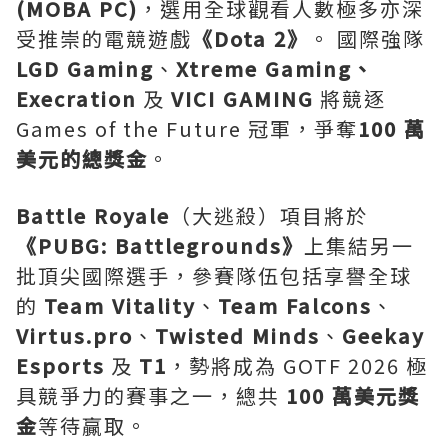
(MOBA PC)
，選用全球觀看人數極多亦深
受推崇的電競遊戲
《
Dota 2
》
。 國際強隊
LGD Gaming
、
Xtreme Gaming
、
Execration
及
VICI GAMING
將競逐
Games of the Future 冠軍，爭奪
100
萬
美元的總獎金
。
Battle Royale
（大逃殺）項目將於
《
PUBG: Battlegrounds
》
上集結另一
批頂尖國際選手，參賽隊伍包括享譽全球
的
Team Vitality
、
Team Falcons
、
Virtus.pro
、
Twisted Minds
、
Geekay
Esports
及
T1
，勢將成為 GOTF 2026 極
具競爭力的賽事之一，總共
100
萬美元獎
金
等待贏取。