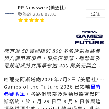
PR Newswire(美通社)
追蹤
發佈於 2026.07.03
擁有逾
50
種國籍的
800
多名運動員將參
與八個競賽項目，頂尖俱樂部、運動員及
電競組織將共同爭奪逾
400
萬美元獎金。
哈薩克阿斯塔納
2026年7月3日
/美通社/ --
Games of the Future 2026 已揭曉
最終
參賽名單
，各路俱樂部及運動員將齊聚阿
斯塔納，於 7 月 29 日至 8 月 9 日參與這
項全球頂尖的 phygital 體育盛事。 此參