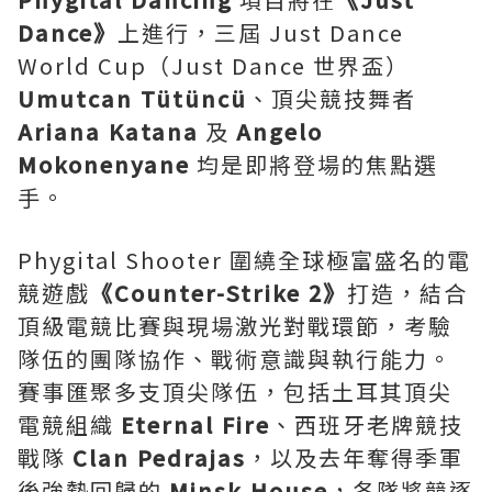
Dance
》
上進行，三屆 Just Dance
World Cup（Just Dance 世界盃）
Umutcan Tütüncü
、頂尖競技舞者
Ariana Katana
及
Angelo
Mokonenyane
均是即將登場的焦點選
手。
Phygital Shooter 圍繞全球極富盛名的電
競遊戲
《
Counter-Strike 2
》
打造，結合
頂級電競比賽與現場激光對戰環節，考驗
隊伍的團隊協作、戰術意識與執行能力。
賽事匯聚多支頂尖隊伍，包括土耳其頂尖
電競組織
Eternal Fire
、西班牙老牌競技
戰隊
Clan Pedrajas
，以及去年奪得季軍
後強勢回歸的
Minsk House
，各隊將競逐