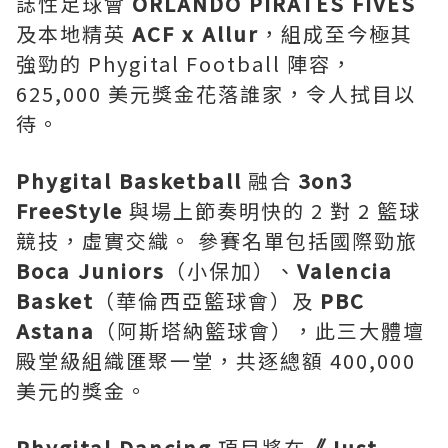
誌性足球會
ORLANDO PIRATES FIVES
及本地精英
ACF x Allur
，組成至今極其
強勁的 Phygital Football 陣容，
625,000 美元獎金花落誰家，令人拭目以
待。
Phygital Basketball
融合
3on3
FreeStyle
與場上節奏明快的 2 對 2 籃球
競技，虛實交織。 參賽名單包括國際勁旅
Boca Juniors
（小保加）、
Valencia
Basket
（華倫西亞籃球會）及
PBC
Astana
（阿斯塔納籃球會），此三大體壇
殿堂級組織匯聚一堂，共逐總額 400,000
美元的獎金。
Phygital Dancing
項目將在
《
Just