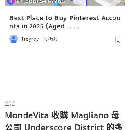
Best Place to Buy Pinterest Accou
nts in 2026 (Aged .. ...
treyrey
2小時前
生活
MondeVita 收購 Magliano 母
公司 Underscore District 的多