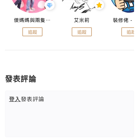
點滴
儍媽媽與兩隻小魔怪之家
艾米莉
追蹤
追蹤
追蹤
發表評論
登入
發表評論