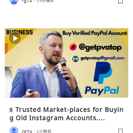
59分鐘前
8 Trusted Market-places for Buyin
g Old Instagram Accounts....
rgtu
1小時前