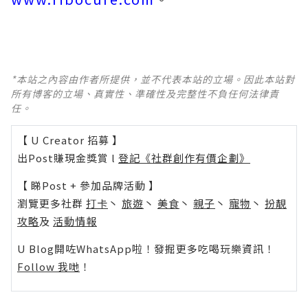
*本站之內容由作者所提供，並不代表本站的立場。因此本站對
所有博客的立場、真實性、準確性及完整性不負任何法律責
任。
【 U Creator 招募 】
出Post賺現金獎賞 l
登記《社群創作有價企劃》
【 睇Post + 參加品牌活動 】
瀏覽更多社群
打卡
丶
旅遊
丶
美食
丶
親子
丶
寵物
丶
扮靚
攻略
及
活動情報
U Blog開咗WhatsApp啦！發掘更多吃喝玩樂資訊！
Follow 我哋
！