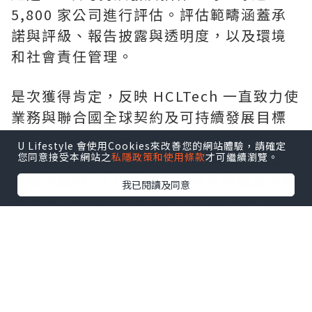
5,800 家公司進行評估。評估範疇涵蓋承
諾與評級、報告披露與透明度，以及環境
和社會責任管理。
是次獲得肯定，反映 HCLTech 一直致力使
業務與聯合國全球契約及可持續發展目標
接軌。在 2026 財政年度，HCLTech 在水
U Lifestyle 會使用Cookies來改善您的網站體驗，請確定
資源管理方面樹立新標杆，水資源回補量
您同意接受本網站之
私隱政策和使用條款
才可繼續瀏覽。
達耗水量的 51 倍；旗下所有自有設施亦繼
我已閱讀及同意
續維持「零廢物送往堆填區」白金級認證
資格。HCLTech 提前 4 年達成經 SBTi 驗
證的 2030 年減排目標，進一步加快邁向淨
零排放。
HCLTech 全球可持續發展主管 Vipul