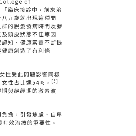
lege of
表示：「臨床接診中，前來治
十八九歲就出現這種問
人群的脫髮發病時間及發
以及頭皮狀態不佳等因
眾認知、健康素養不斷提
髮健康創造了有利條
上女性受此問題影響同樣
[5]
女性占比達54%。
經期與絕經期的激素波
理負擔，引發焦慮、自卑
與有效治療的重要性。