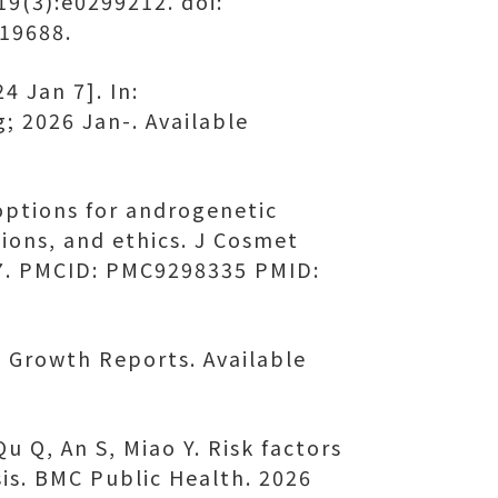
19(3):e0299212. doi:
19688.
 Jan 7]. In:
g; 2026 Jan-. Available
options for androgenetic
tions, and ethics. J Cosmet
37. PMCID: PMC9298335 PMID:
 Growth Reports. Available
u Q, An S, Miao Y. Risk factors
is. BMC Public Health. 2026