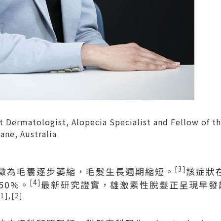
t Dermatologist, Alopecia Specialist and Fellow of th
ane, Australia
[3]
徵為毛囊逐步萎縮，毛髮生長週期縮短。
該症狀
[4]
50%。
最新研究證實，雄激素性脫髮正呈現早發
[1],[2]