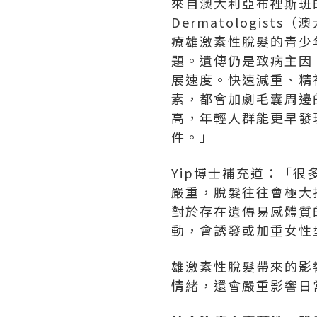
來自澳大利亞布裡斯班的皮膚
Dermatologis
療雄激素性脫髮的青少
題。遺傳仍是致病主因
展速度。快速減重、精
素，都會加劇毛囊周邊
高，年輕人群能更早發
件。」
Yip博士補充道：「
嚴重，脫髮往往會極大
對於存在遺傳易感體質
動，會誘發或加重女性
雄激素性脫髮帶來的影
情緒，還會嚴重影響日