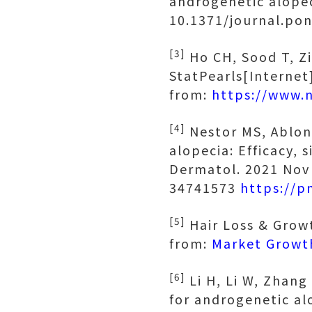
androgenetic alopec
10.1371/journal.po
[3]
Ho CH, Sood T, Zi
StatPearls[Internet]
from:
https://www.
[4]
Nestor MS, Ablon
alopecia: Efficacy, 
Dermatol. 2021 Nov
34741573
https://p
[5]
Hair Loss & Grow
from:
Market Growt
[6]
Li H, Li W, Zhang 
for androgenetic al