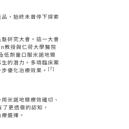
療產品，始終未曾停下探索
毛髮研究大會。這一大會
hin教授與仁荷大學醫院
雄胺及低劑量口服米諾地爾
再生的潛力。多項臨床案
[7]
一步優化治療效果。
外用米諾地爾療效確切、
有了更透徹的認知，
治療選擇。