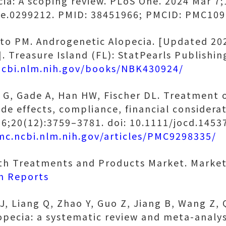
ia: A scoping review. PLoS One. 2024 Mar 7;
ne.0299212. PMID: 38451966; PMCID: PMC109
to PM. Androgenetic Alopecia. [Updated 2024
. Treasure Island (FL): StatPearls Publishin
ncbi.nlm.nih.gov/books/NBK430924/
 G, Gade A, Han HW, Fischer DL. Treatment 
side effects, compliance, financial considera
 6;20(12):3759–3781. doi: 10.1111/jocd.145
mc.ncbi.nlm.nih.gov/articles/PMC9298335/
th Treatments and Products Market. Market
h Reports
J, Liang Q, Zhao Y, Guo Z, Jiang B, Wang Z, Q
opecia: a systematic review and meta-analys