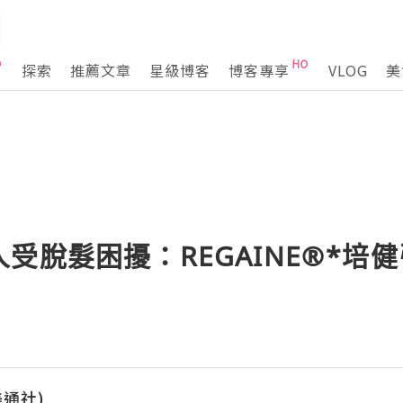
探索
推薦文章
星級博客
博客專享
VLOG
美
受脫髮困擾：REGAINE®*培
(美通社)