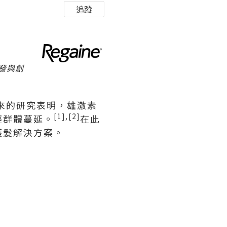
追蹤
研發與創
年來的研究表明，雄激素
[1],[2]
輕群體蔓延。
在此
護髮解決方案。