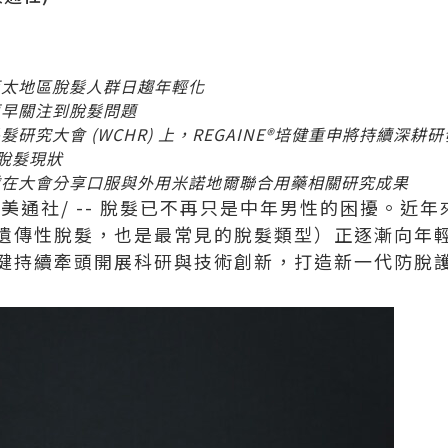
亞太地區脫髮人群日趨年輕化
更早關注到脫髮問題
毛髮研究大會
(WCHR)
上，
REGAINE®培健重申將持續深耕
脫髮現狀
隊在大會分享口服與外用米諾地爾聯合用藥相關研究成果
/美通社/ -- 脫髮已不再只是中年男性的困擾。近
遺傳性脫髮，也是最常見的脫髮類型）正逐漸向年
®培健持續牽頭開展科研與技術創新，打造新一代防脫