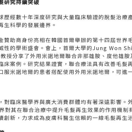
髮研究持續突破
為全球歷經數十年深度研究與大量臨床驗證的脫髮治
再生科學的發展邊界。
金贊助商身份亮相在韓國首爾舉辦的第十四屆世界
性的學術盛會。會上，首爾大學的Jung Won S
g Choi教授分享了外用米諾地爾聯合非那雄胺、度他
臨床案例。研究結果證實，聯合療法具有改善毛髮
口服米諾地爾的患者搭配使用外用米諾地爾，可進
，對臨床醫學界與廣大消費群體均有著深遠影響。
界對其在聯合治療中提升毛髮再生效果的作用機制
在持續創新，力求成為皮膚科醫生信賴的一線毛髮再生