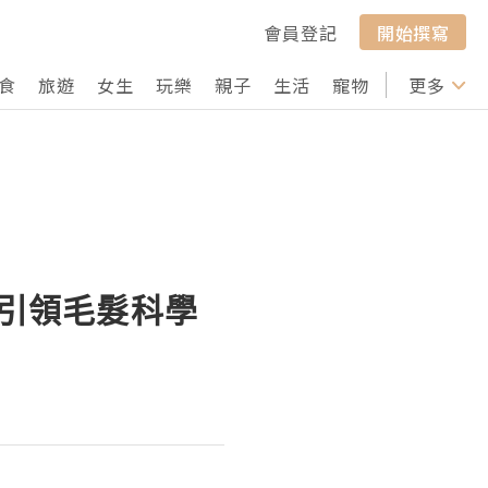
會員登記
開始撰寫
食
旅遊
女生
玩樂
親子
生活
寵物
行山
更多
打卡
健引領毛髮科學