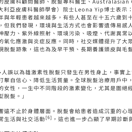
科顧問醫師、脫髮專科醫生、Australasian Col
ts（澳大利亞皮膚科醫師學會）院士Leona Yip博士
年與年輕患者越來越多，有些人甚至在十五六歲到
，但我們發現，環境與生活方式也會影響遺傳易感
神壓力、紫外線照射、環境污染、吸煙、代謝異常
的氧化應激與炎症反應。同時，社交媒體提升了大
現脫髮跡象，這也為及早干預、長期養護頭皮與毛
很多人誤以為雄激素性脫髮只發生在男性身上，事實
打擊自信心、降低生活質量。全球脫髮治療用戶中，
的女性，一生中不同階段的激素變化，尤其是圍絕
型脫髮。」
響遠不止於身體層面。脫髮會給患者造成沉重的心
[6]
常生活與社交活動
，這也進一步凸顯了早期診斷