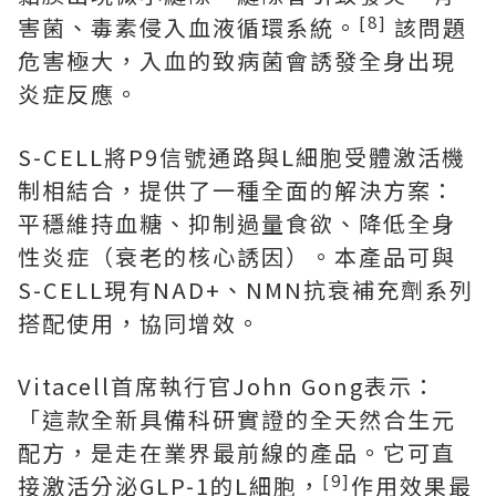
[8]
害菌、毒素侵入血液循環系統。
該問題
危害極大，入血的致病菌會誘發全身出現
炎症反應。
S-CELL將P9信號通路與L細胞受體激活機
制相結合，提供了一種全面的解決方案：
平穩維持血糖、抑制過量食欲、降低全身
性炎症（衰老的核心誘因）。本產品可與
S-CELL現有NAD+、NMN抗衰補充劑系列
搭配使用，協同增效。
Vitacell首席執行官John Gong表示：
「這款全新具備科研實證的全天然合生元
配方，是走在業界最前線的產品。它可直
[9]
接激活分泌GLP-1的L細胞，
作用效果最