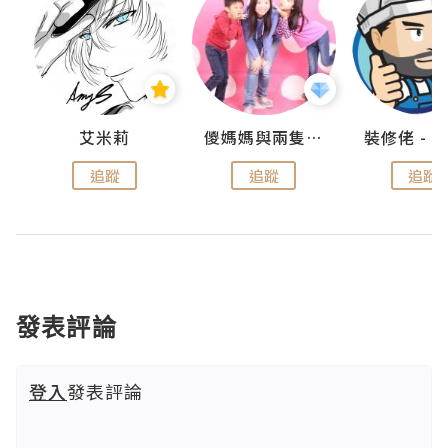
點滴
艾米莉
儍媽媽與兩隻小魔怪之家
追蹤
追蹤
追蹤
發表評論
登入
發表評論