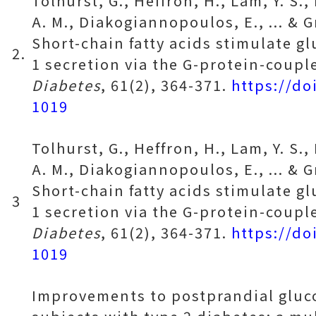
Tolhurst, G., Heffron, H., Lam, Y. S.,
A. M., Diakogiannopoulos, E., ... & Gr
Short-chain fatty acids stimulate g
2.
1 secretion via the G-protein-coupl
Diabetes
, 61(2), 364-371.
https://do
1019
Tolhurst, G., Heffron, H., Lam, Y. S.,
A. M., Diakogiannopoulos, E., ... & Gr
Short-chain fatty acids stimulate g
3
1 secretion via the G-protein-coupl
Diabetes
, 61(2), 364-371.
https://do
1019
Improvements to postprandial gluco