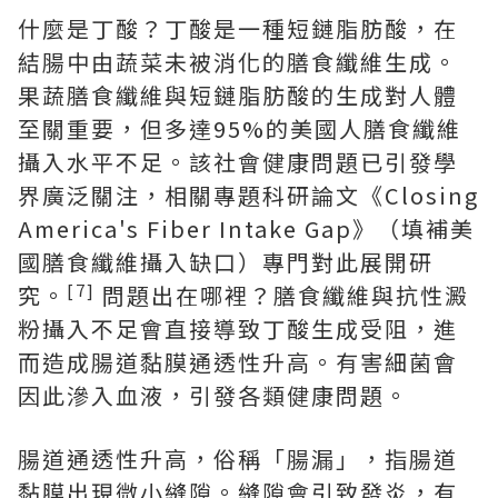
什麼是丁酸？丁酸是一種短鏈脂肪酸，在
結腸中由蔬菜未被消化的膳食纖維生成。
果蔬膳食纖維與短鏈脂肪酸的生成對人體
至關重要，但多達95%的美國人膳食纖維
攝入水平不足。該社會健康問題已引發學
界廣泛關注，相關專題科研論文《Closing
America's Fiber Intake Gap》（填補美
國膳食纖維攝入缺口）專門對此展開研
[7]
究。
問題出在哪裡？膳食纖維與抗性澱
粉攝入不足會直接導致丁酸生成受阻，進
而造成腸道黏膜通透性升高。有害細菌會
因此滲入血液，引發各類健康問題。
腸道通透性升高，俗稱「腸漏」，指腸道
黏膜出現微小縫隙。縫隙會引致發炎，有