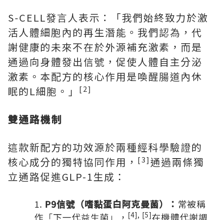
S-CELL發言人表示：「我們始終致力於激
活人體細胞內的再生潛能。我們認為，代
謝健康的未來不在於外源補充激素，而是
通過向身體發出信號，促使人體自主分泌
激素。本配方的核心作用是喚醒腸道內休
[2]
眠的L細胞。」
雙通路機制
這款新配方的功效源於兩種經科學驗證的
[3]
核心成分的獨特協同作用，
通過兩條獨
立通路促進GLP-1生成：
P9
信號（嗜黏蛋白阿克曼菌）：
常被稱
[4], [5]
作「下一代益生菌」，
在機體代謝調