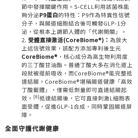
節中發揮關鍵作用。S-CELL利用該菌株能
夠分泌
P9
蛋白
的特性：P9作為特異性信號
分子，與腸道細胞結合後可觸發GLP-1分
泌，從根本上調節人體的「代謝開關」。
受體直接激活
(CoreBiome®)
：
為放大
上述信號效果，該配方添加專利後生元
CoreBiome®
，核心成分為高生物利用度
的三丁酸甘油酯。普通丁酸大多在消化道上
段就被提前吸收，而CoreBiome®能完整抵
達結腸。CoreBiome®堪稱腸道健康「高效
丁酸載體」，僅需低劑量即可直達結腸起
[6]
效。
抵達結腸後，它可直接刺激L細胞表
面受體，促進GLP-1合成，同時鞏固腸道屏
障。
全面守護代謝健康