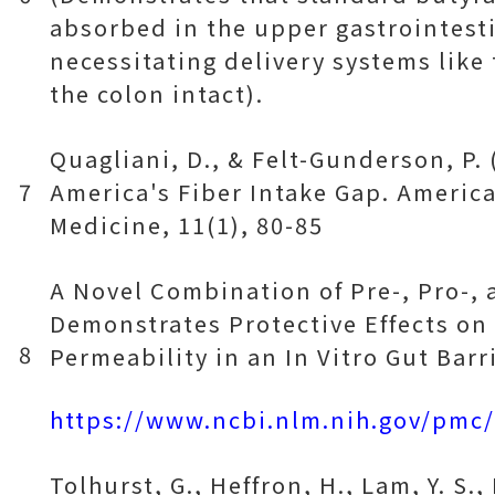
absorbed in the upper gastrointesti
necessitating delivery systems like 
the colon intact).
Quagliani, D., & Felt-Gunderson, P. 
7
America's Fiber Intake Gap. America
Medicine, 11(1), 80-85
A Novel Combination of Pre-, Pro-, 
Demonstrates Protective Effects on 
8
Permeability in an In Vitro Gut Barr
https://www.ncbi.nlm.nih.gov/pmc
Tolhurst, G., Heffron, H., Lam, Y. S.,