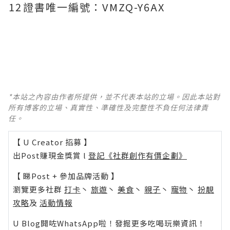
12
證書唯一編號：VMZQ-Y6AX
*本站之內容由作者所提供，並不代表本站的立場。因此本站對
所有博客的立場、真實性、準確性及完整性不負任何法律責
任。
【 U Creator 招募 】
出Post賺現金獎賞 l
登記《社群創作有價企劃》
【 睇Post + 參加品牌活動 】
瀏覽更多社群
打卡
丶
旅遊
丶
美食
丶
親子
丶
寵物
丶
扮靚
攻略
及
活動情報
U Blog開咗WhatsApp啦！發掘更多吃喝玩樂資訊！