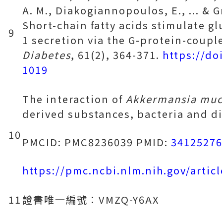
A. M., Diakogiannopoulos, E., ... & Gr
Short-chain fatty acids stimulate g
9
1 secretion via the G-protein-coupl
Diabetes
, 61(2), 364-371.
https://do
1019
The interaction of
Akkermansia muc
derived substances, bacteria and d
10
PMCID: PMC8236039 PMID:
3412527
https://pmc.ncbi.nlm.nih.gov/arti
11
證書唯一編號：VMZQ-Y6AX