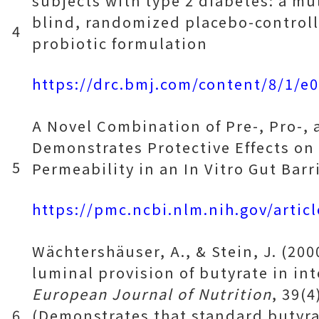
subjects with type 2 diabetes: a mu
blind, randomized placebo-controlle
4
probiotic formulation
https://drc.bmj.com/content/8/1/e
A Novel Combination of Pre-, Pro-, 
Demonstrates Protective Effects on 
5
Permeability in an In Vitro Gut Barr
https://pmc.ncbi.nlm.nih.gov/arti
Wächtershäuser, A., & Stein, J. (200
luminal provision of butyrate in int
European Journal of Nutrition
, 39(4
6
(Demonstrates that standard butyrat