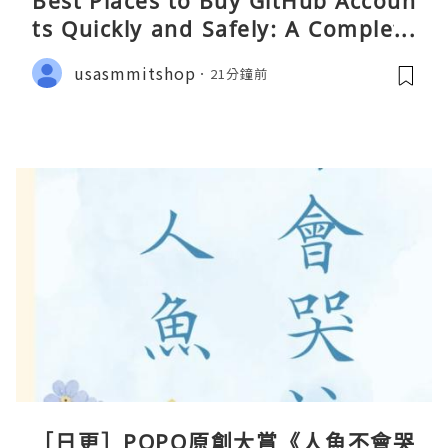
Best Places to Buy GitHub Accoun
ts Quickly and Safely: A Complete
Guide
usasmmitshop
21分鐘前
［日更］POPO原創大賞《人魚不會哭