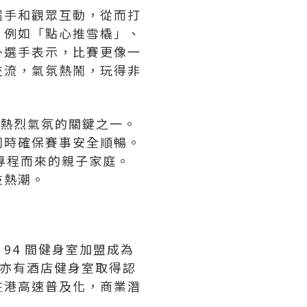
選手和觀眾互動，從而打
，例如「點心推雪橇」、
外選手表示，比賽更像一
交流，氣氛熱鬧，玩得非
造熱烈氣氛的關鍵之一。
同時確保賽事安全順暢。
專程而來的親子家庭。
技熱潮。
 94 間健身室加盟成為
身室，亦有酒店健身室取得認
 在港高速普及化，商業潛