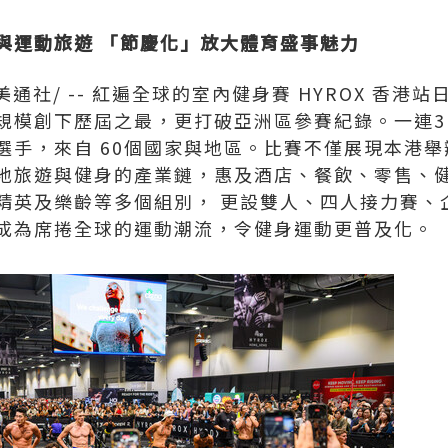
與運動旅遊 「節慶化」放大體育盛事魅力
美通社/ -- 紅遍全球的室內健身賽 HYROX 香港
規模創下歷屆之最，更打破亞洲區參賽紀錄。一連3
選手，來自 60個國家與地區。比賽不僅展現本港
地旅遊與健身的產業鏈，惠及酒店、餐飲、零售、
精英及樂齡等多個組別， 更設雙人、四人接力賽、
成為席捲全球的運動潮流，令健身運動更普及化。