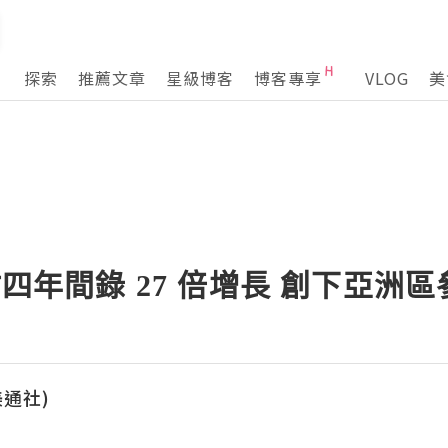
探索
推薦文章
星級博客
博客專享
VLOG
美
站四年間錄 27 倍增長 創下亞洲
(美通社)