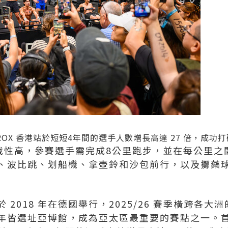
ROX 香港站於短短4年間的選手人數增長高達 27 倍，成
賽挑戰性高，參賽選手需完成8公里跑步，並在每公里
、波比跳、划船機、拿壺鈴和沙包前行，以及擲藥
於 2018 年在德國舉行，2025/26 賽季橫跨各大
，每年皆選址亞博館，成為亞太區最重要的賽點之一