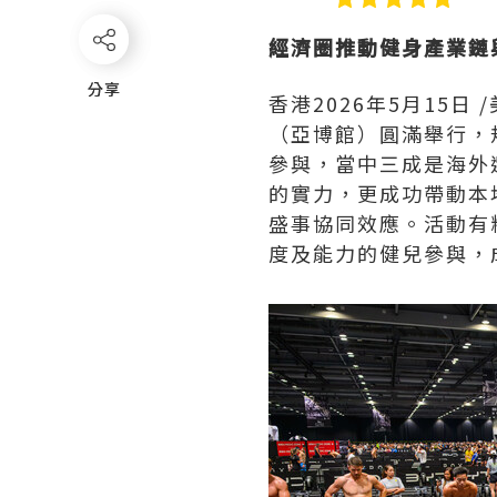
經濟圈推動健身產業鏈
分享
分享
香港
2026年5月15日
/
（亞博館）圓滿舉行，
參與，當中三成是海外
的實力，更成功帶動本
盛事協同效應。活動有
度及能力的健兒參與，