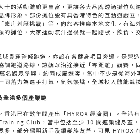
人士的活動體驗更豐富，更讓各大品牌透過攤位與
品牌形象。部份攤位設有具香港特色的互動遊戲區
「龍舟划艇挑戰」等，向旅客推廣本地文化。有海
類的攤位，大家運動流汗過後就一起聽歌、飲食、
打氣區域貫穿整條跑道，亦設在各健身項目旁邊，是營
協調跑道路線，讓觀眾沿途接近「零距離」觀賽，
4 萬名觀眾參與，約兩成屬遊客，當中不少是從海外
一同落力為選手打氣，氣氛熱熾，全城投入體能競
惠及全港多個產業鏈
及，香港已在數年間產出「HYROX 經濟圈」。全港有
Training Club，當中包括至少 10 間連鎖健
多，部分標明新手及銀髮族友善，可見 HYROX