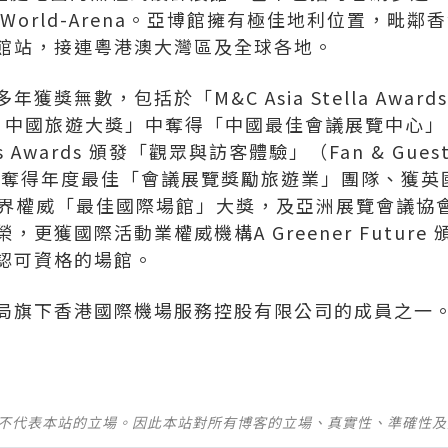
aWorld-Arena。亞博館擁有極佳地利位置，毗
館站，接連粵港澳大灣區及全球各地。
獲獎無數，包括於「M&C Asia Stella Awa
TG 中國旅遊大獎」中奪得「中國最佳會議展覽中心
ess Awards 頒發「觀眾與訪客體驗」（Fan & Gues
s」中奪得年度最佳「會議展覽獎勵旅遊業」團隊、獲英國Ma
業界權威「最佳國際場館」大獎，及亞洲展覽會議協會
更獲國際活動業權威機構A Greener Futur
認可資格的場館。
局旗下香港國際機場服務控股有限公司的成員之一
並不代表本站的立場。因此本站對所有博客的立場、真實性、準確性