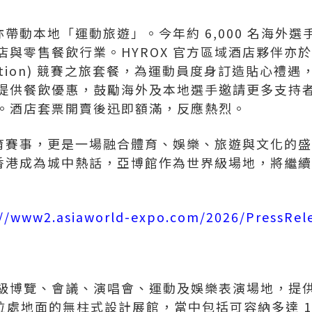
力亦帶動本地「運動旅遊」。今年約 6,000 名海外
店與零售餐飲行業。HYROX 官方區域酒店夥伴亦
-cation) 競賽之旅套餐，為運動員度身訂造貼心禮
提供餐飲優惠，鼓勵海外及本地選手邀請更多支持
。酒店套票開賣後迅即額滿，反應熱烈。
場體育賽事，更是一場融合體育、娛樂、旅遊與文化的
」在香港成為城中熱話，亞博館作為世界級場地，將繼
://www2.asiaworld-expo.com/2026/PressRel
博覽、會議、演唱會、運動及娛樂表演場地，提供超過
個位處地面的無柱式設計展館，當中包括可容納多達 14