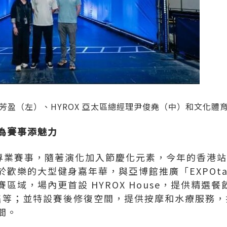
芳盈（左）、HYROX 亞太區總經理尹俊堯（中）和文化體
為賽事添魅力
界的專業賽事，隨著演化加入節慶化元素，今年的香港
歡樂的大型健身嘉年華，與亞博館推廣「EXPOtai
區域，場內更首設 HYROX House，提供精選
零售等；並特設賽後修復空間，提供按摩和水療服務
間。