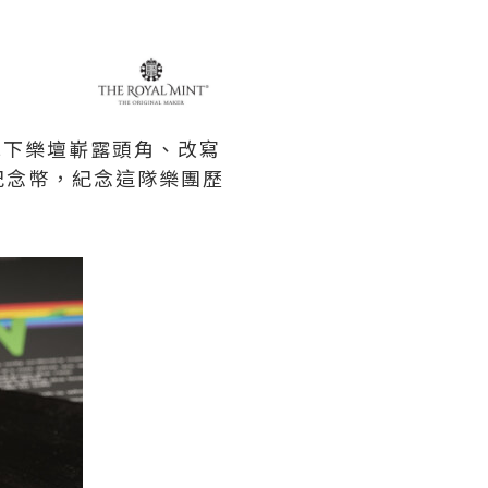
從倫敦地下樂壇嶄露頭角、改寫
紀念幣，紀念這隊樂團歷