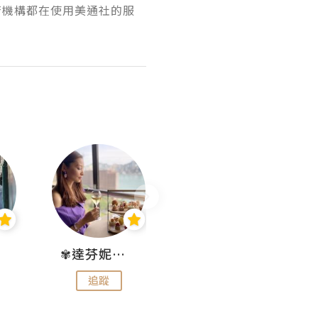
府機構都在使用美通社的服
✾達芬妮•愛孩子•愛生活✾
wendysugar享受生活gogogo
追蹤
追蹤