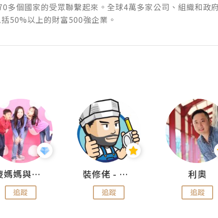
70多個國家的受眾聯繫起來。全球4萬多家公司、組織和政
括50%以上的財富500強企業。
儍媽媽與兩隻小魔怪之家
裝修佬 - 香港一站式網上裝修平台
利奧
追蹤
追蹤
追蹤