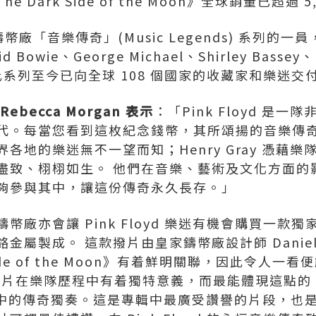
he Dark Side of the Moon》全球銷量已超過 
皇家鑄幣廠「音樂傳奇」(Music Legends) 系列
owie、George Michael、Shirley Bassey、P
ry。 此系列至今已向全球 108 個國家的收藏家和樂迷交
becca Morgan 表示
：「Pink Floyd 是
代。每當您看到這枚紀念錢幣，其所頌揚的音樂傳奇
各地的樂迷無不一望而知；Henry Gray 憑藉
盡致、栩栩如生。 他們在音樂、藝術及文化方面的
夠參與其中，讓這份傳奇永久長存。」
幣廠亦會讓 Pink Floyd 樂迷有機會購買一款
屬製成。 這款撥片由皇家鑄幣廠設計師 Daniel 
Side of the Moon》有着鮮明關聯，因此令人一看
結他撥片在樂隊歷程中有着獨特意義，而最能體現這點的，莫
ime》中的傳奇獨奏。這是專輯中最廣受讚譽的片段，