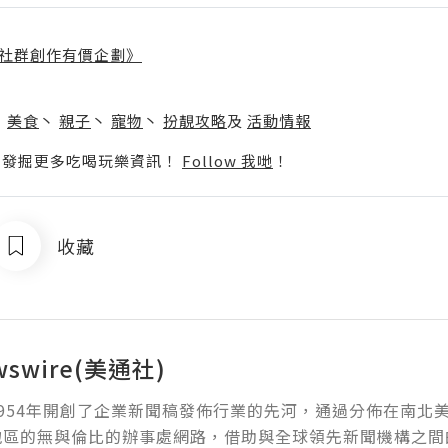
社群創作有價企劃》
】
丶
美食
丶
親子
丶
寵物
丶
扮靚攻略
及
活動情報
p啦！發掘更多吃喝玩樂資訊！
Follow 我哋
！
收藏
wswire(美通社)
954年開創了企業新聞稿發佈行業的先河，通過分佈在南北
地區的無與倫比的辦事處網路，借助與全球領先新聞機構之間