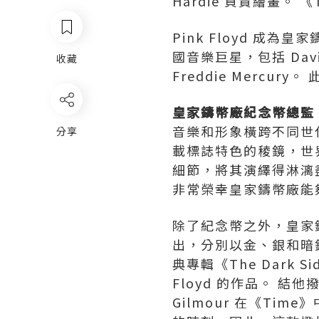
Hardie 負責繪畫。 《T
Pink Floyd 成為
國音樂巨星，包括 David B
收藏
Freddie Mercu
皇家鑄幣廠紀念幣總監 Re
音樂和形象橫跨不同世
分享
載標誌特色的稜鏡，世界
細節，將其演繹得淋漓
非常榮幸皇家鑄幣廠能
除了紀念幣之外，皇家鑄
出，分別以金、銀和暗鉻金
典專輯《The Dark 
Floyd 的作品。 
Gilmour 在《T