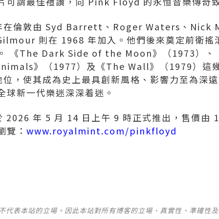
謂最佳禮讚，向 Pink Floyd 的永恒音樂傳奇
 年在倫敦由 Syd Barrett、Roger Waters、Nick M
id Gilmour 則在 1968 年加入。他們後來奠定
e Dark Side of the Moon》（1973）、《W
Animals》（1977）及《The Wall》（197
在樂壇的地位，使其成為史上最具創新風格、影響力至為深
全球新一代樂迷深深着迷。
將於 2026 年 5 月 14 日上午 9 時正式推出，售價由
瀏覽：
www.royalmint.com/pinkfloyd
並不代表本站的立場。因此本站對所有博客的立場、真實性、準確性