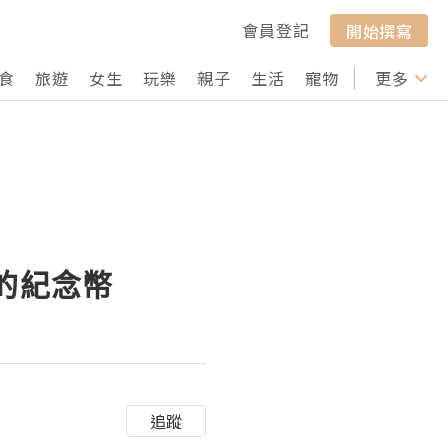
會員登記
開始撰寫
食
旅遊
女生
玩樂
親子
生活
寵物
行山
更多
打卡
敬的紀念幣
追蹤