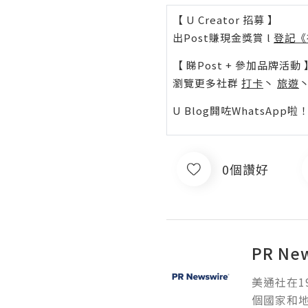
【 U Creator 招募 】
出Post賺現金獎賞 l
登記《
【 睇Post + 參加品牌活動 
瀏覽更多社群
打卡
丶
旅遊
U Blog開咗WhatsAp
0個讚好
PR Ne
美通社在1
個國家和