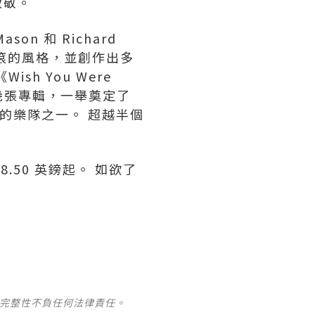
致敬。
ason 和 Richard
前衛搖滾的風格，並創作出多
ish You Were
9）這幾張專輯，一舉奠定了
遠的樂隊之一。 超越半個
 18.50 英鎊起。 如欲了
及完整性不負任何法律責任。