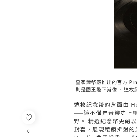
皇家鑄幣廠推出的官方 Pink 
則是國王陛下肖像。 這枚紀念幣
這枚紀念幣的背面由 Henr
——這不僅是音樂史上
野。 精選紀念幣更綴
封套，展現稜鏡折射的光譜，由
0