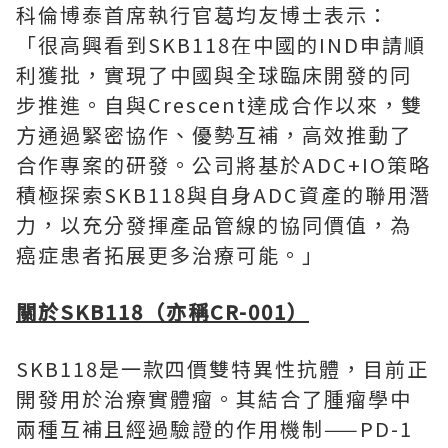
科倫博泰首席執行官葛均友博士表示：
「
很高興看到SKB118在中國的IND申請順
利獲批，實現了中國與全球臨床開發的同
步推進。自與Crescent達成合作以來，雙
方通過緊密協作、優勢互補，高效推動了
合作專案的研發。公司將基於ADC+IO策略
積極探索SKB118與自身ADC資產的聯用潛
力，以充分發揮產品管線的協同價值，為
癌症患者拓展更多治療可能。
」
關於
SKB118
（亦稱
CR-001
）
SKB118是一款四價雙特異性抗體，目前正
開發用於治療實體瘤。其結合了腫瘤學中
兩種互補且經過驗證的作用機制——PD-1