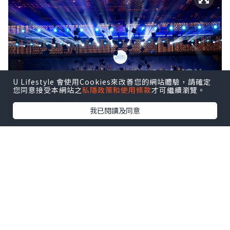
U Lifestyle 會使用Cookies來改善您的網站體驗，請確定
您同意接受本網站之
私隱政策和使用條款
才可繼續瀏覽。
我已閱讀及同意
ISHCMC Class of 2026 achieved an average
score of 34.5 points against a global average
of 30.9, with two students earning the
maximum score of 45 out of 45.
該校文憑通過率達95%，全球平均通過率
為83%。近10%的本屆學生取得40分及以