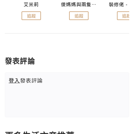
點滴
艾米莉
儍媽媽與兩隻小魔怪之家
追蹤
追蹤
追蹤
發表評論
登入
發表評論