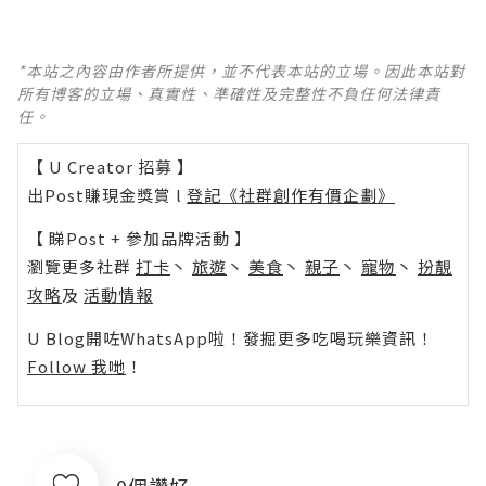
*本站之內容由作者所提供，並不代表本站的立場。因此本站對
所有博客的立場、真實性、準確性及完整性不負任何法律責
任。
【 U Creator 招募 】
出Post賺現金獎賞 l
登記《社群創作有價企劃》
【 睇Post + 參加品牌活動 】
瀏覽更多社群
打卡
丶
旅遊
丶
美食
丶
親子
丶
寵物
丶
扮靚
攻略
及
活動情報
U Blog開咗WhatsApp啦！發掘更多吃喝玩樂資訊！
Follow 我哋
！
0個讚好