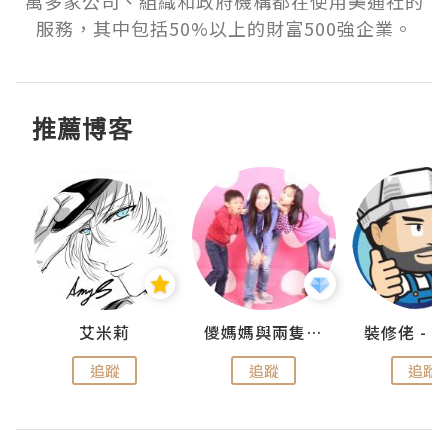
萬多家公司、組織和政府機構都在使用美通社的
服務，其中包括50%以上的財富500強企業。
推薦博客
點滴
艾米莉
儍媽媽與兩隻小魔怪之家
追蹤
追蹤
追蹤