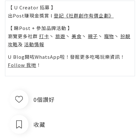
【 U Creator 招募 】
出Post賺現金獎賞 l
登記《社群創作有價企劃》
【 睇Post + 參加品牌活動 】
瀏覽更多社群
打卡
丶
旅遊
丶
美食
丶
親子
丶
寵物
丶
扮靚
攻略
及
活動情報
U Blog開咗WhatsApp啦！發掘更多吃喝玩樂資訊！
Follow 我哋
！
0個讚好
收藏