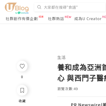
社群創作有價企劃
社群熱話
成為U Creator
生活
養和成為亞洲
心 與西門子
0
0
瀏覽次數:49
收藏
收藏
PR Newswire