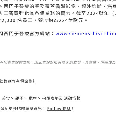
。西門子醫療的業務覆蓋醫學影像、體外診斷、癌
工智慧強化其各個業務的實力。截至2024財年（20
,000 名員工，營收約為224億歐元。
問西門子醫療官方網站：
www.siemens-healthin
並不代表本站的立場。因此本站對所有博客的立場、真實性、準確性
社群創作有價企劃》
】
丶
美食
丶
親子
丶
寵物
丶
扮靚攻略
及
活動情報
p啦！發掘更多吃喝玩樂資訊！
Follow 我哋
！