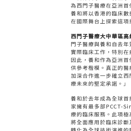
為西門子醫療在亞洲首
養和將以香港的臨床數據
在國際舞台上探索這項
西門子醫療大中華區高
門子醫療與養和自去年簽
實際臨床工作，特別在
因此，養和作為亞洲首
供參考楷模。真正的醫
加深合作進一步確立西
療未來的堅定承諾。」
養和於去年成為全球首批
家擁有最多部PCCT-
療的臨床服務。此項極
將全面應用於臨床診斷
轉化為全球技術演進的關