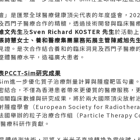
壇」是匯聚全球醫療健康頂尖代表的年度盛會，20
及西門子醫療合作的精髓，透過技術開發與臨床醫
維文先生
及
Sven Richard KOSTER
先生
於活動上
張詩慧女士、養和醫療集團業務拓展主管陳威旭先
見證。是次合作結合養和的臨床洞見及西門子醫療
整體醫療水平，造福廣大患者。
表
PCCT-Sim
研究成果
-Sim進一步優化質子治療劑量計算與腫瘤靶區勾畫
密結合，不僅為香港患者帶來更優質的醫療服務，
相關臨床數據與研究成果，將於兩大國際頂尖放射治
（European Society for Radiotherapy
舉辦的粒子治療合作組（Particle Therapy Co-Op
球醫療科研作貢獻。
碲化鎘晶體偵測技術，可將 X 光光子直接轉換為電信號