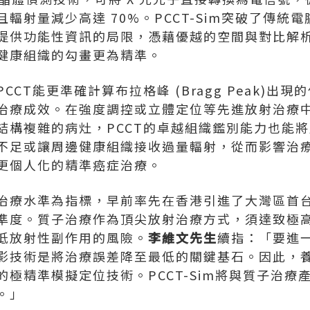
輻射量減少高達 70%。PCCT-Sim突破了傳統
提供功能性資訊的局限，憑藉優越的空間與對比解
健康組織的勾畫更為精準。
CT能更準確計算布拉格峰 (Bragg Peak)出
治療成效。在強度調控或立體定位等先進放射治療
結構複雜的病灶，PCCT的卓越組織鑑別能力也能
不足或讓周邊健康組織接收過量輻射，從而影響治
更個人化的精準癌症治療。
治療水準為指標，早前率先在香港引進了大灣區首
準度。質子治療作為頂尖放射治療方式，須達致極
低放射性副作用的風險。
李維文先生
續指：「要進
技術是將治療誤差降至最低的關鍵基石。因此，養和全
極精準模擬定位技術。PCCT-Sim將與質子治療
。」