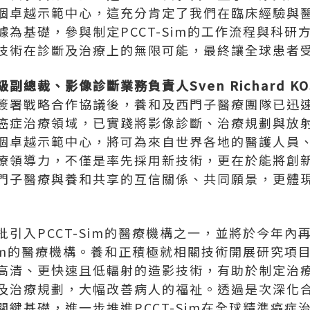
個卓越示範中心，這充分肯定了我們在臨床經驗與
為基礎，參與制定PCCT-Sim的工作流程與科研
技術在診斷及治療上的無限可能，最終讓全球患者
級副總裁、影像診斷業務負責人
Sven Richard K
署戰略合作協議後，養和及西門子醫療團隊已迅速將創
癌症治療領域，已實踐將影像診斷、治療規劃與放
個卓越示範中心，將可為來自世界各地的醫護人員
療領導力，不僅是率先採用新技術，更在於能將創
門子醫療與養和共享的互信關係、共同願景，更體
引入PCCT-Sim的醫療機構之一，並將於今年內
Sim的醫療機構。養和正積極就相關技術開展研究項
高清、更快速且低輻射的造影技術，有助於制定治
及治療規劃，大幅改善病人的福祉。透過是次深化
鍵基礎，進一步推進PCCT-Sim在全球精準癌症