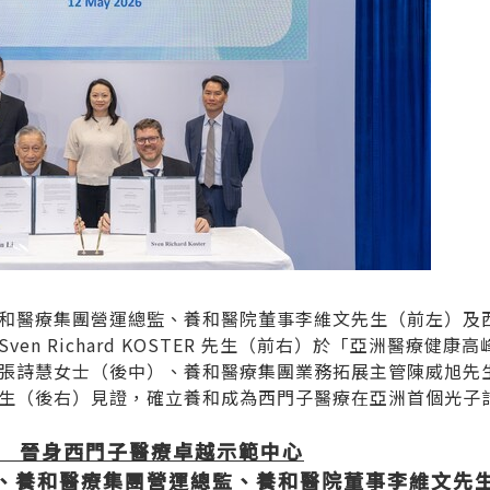
和醫療集團營運總監、養和醫院董事李維文先生（前左）及
en Richard KOSTER 先生（前右）於「亞洲醫療健
張詩慧女士（後中）、養和醫療集團業務拓展主管陳威旭先
生（後右）見證，確立養和成為西門子醫療在亞洲首個光子
晉身西門子醫療卓越示範中心
、養和醫療集團營運總監、養和醫院董事李維文先