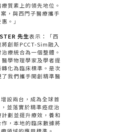
醫療質素上的領先地位。
方案，與西門子醫療攜手
受惠。」
OSTER
先生
表示：「西
新PCCT-Sim融入
射治療統合為一個整體。
、醫學物理學家及學者提
新轉化為臨床標準。是次
現了我們攜手開創精準醫
再增設兩台，成為全球首
目，並落實於精準癌症治
療計劃並提升療效，養和
合作，本地的臨床數據將
治療領域的應用標準。