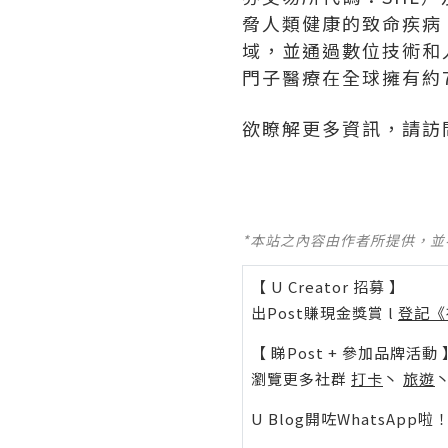
脅人類健康的致命疾病
域，並通過數位技術和人
門子醫療在全球擁有約72
欲瞭解更多資訊，請訪
*本站之內容由作者所提供，
【 U Creator 招募 】
出Post賺現金獎賞 l
登記《
【 睇Post + 參加品牌活動 
瀏覽更多社群
打卡
丶
旅遊
U Blog開咗WhatsAp