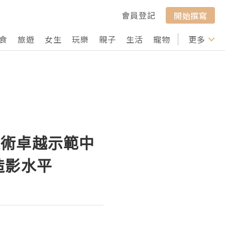
會員登記
開始撰寫
食
旅遊
女生
玩樂
親子
生活
寵物
行山
更多
打卡
技術卓越示範中
造影水平