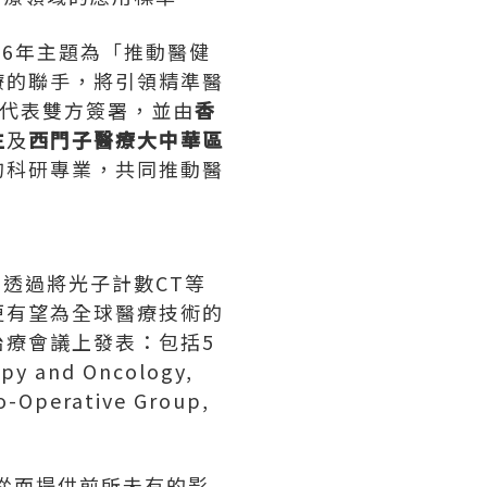
26年主題為「推動醫健
療的聯手，將引領精準醫
代表雙方簽署，並由
香
生
及
西門子醫療大中華區
的科研專業，共同推動醫
。透過將光子計數CT等
更有望為全球醫療技術的
療會議上發表：包括5
 and Oncology,
erative Group,
，從而提供前所未有的影