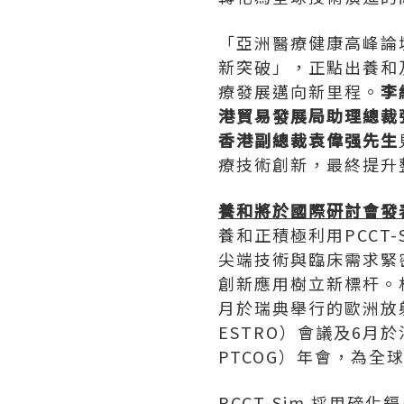
「亞洲醫療健康高峰論
新突破」，正點出養和
療發展邁向新里程。
李
港貿易發展局助理總裁
香港副總裁袁偉强先生
療技術創新，最終提升
養和將於國際研討會發
養和正積極利用PCCT
尖端技術與臨床需求緊
創新應用樹立新標杆。
月於瑞典舉行的歐洲放射腫瘤學會
ESTRO）會議及6月於法國
PTCOG）年會，為全
PCCT-Sim 採用