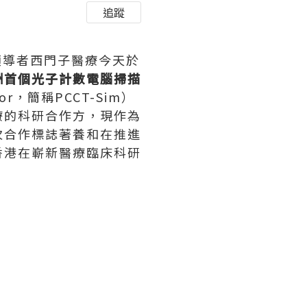
追蹤
術領導者西門子醫療今天於
洲首個光子計數電腦掃描
ator，簡稱PCCT-Sim）
療的科研合作方，現作為
次合作標誌著養和在推進
香港在嶄新醫療臨床科研