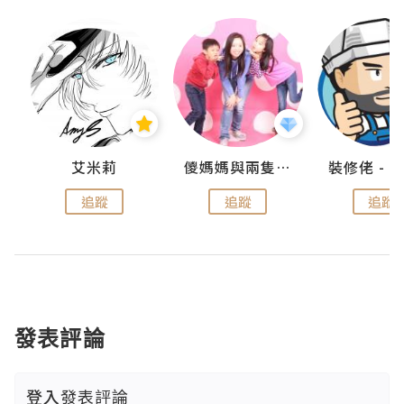
點滴
艾米莉
儍媽媽與兩隻小魔怪之家
追蹤
追蹤
追蹤
發表評論
登入
發表評論