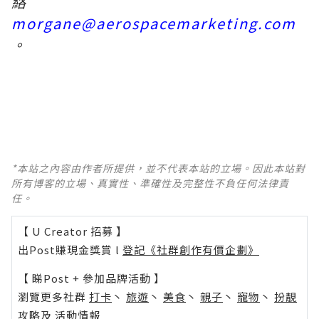
絡
morgane@aerospacemarketing.com
。
*本站之內容由作者所提供，並不代表本站的立場。因此本站對
所有博客的立場、真實性、準確性及完整性不負任何法律責
任。
【 U Creator 招募 】
出Post賺現金獎賞 l
登記《社群創作有價企劃》
【 睇Post + 參加品牌活動 】
瀏覽更多社群
打卡
丶
旅遊
丶
美食
丶
親子
丶
寵物
丶
扮靚
攻略
及
活動情報