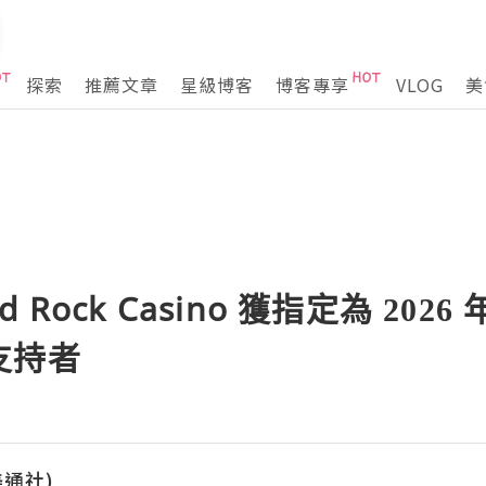
探索
推薦文章
星級博客
博客專享
VLOG
美
ard Rock Casino 獲指定為 20
支持者
(美通社)