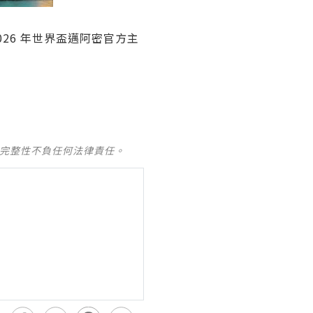
 2026 年世界盃邁阿密官方主
及完整性不負任何法律責任。