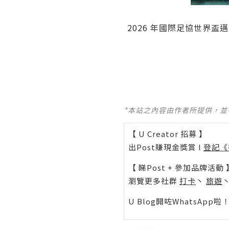
2026 年國際足協世界盃邁阿
*本站之內容由作者所提供，
【 U Creator 招募 】
出Post賺現金獎賞 l
登記《
【 睇Post + 參加品牌活動 
瀏覽更多社群
打卡
丶
旅遊
U Blog開咗WhatsAp