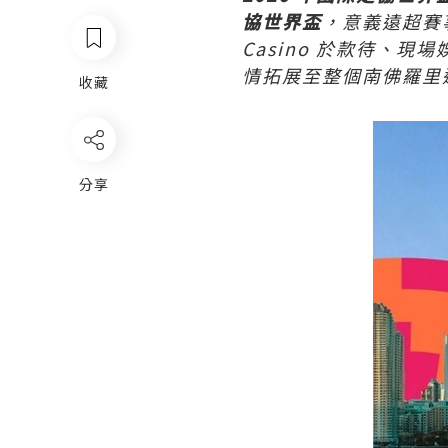
協世界盃
，意義遠超賽事
Casino 於款待、
情拓展至整個南佛羅里
收藏
分享