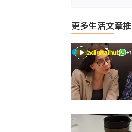
更多生活文章推