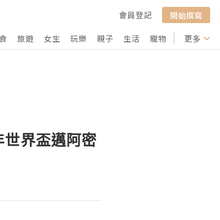
會員登記
開始撰寫
食
旅遊
女生
玩樂
親子
生活
寵物
行山
更多
打卡
26 年世界盃邁阿密