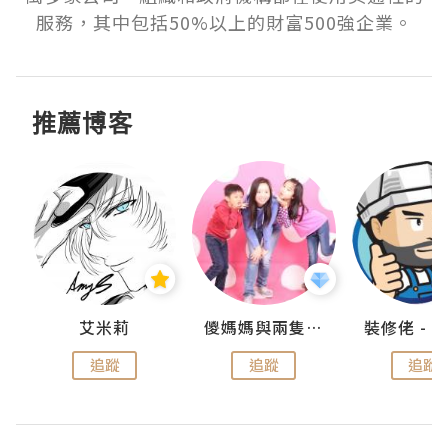
服務，其中包括50%以上的財富500強企業。
推薦博客
點滴
艾米莉
儍媽媽與兩隻小魔怪之家
追蹤
追蹤
追蹤