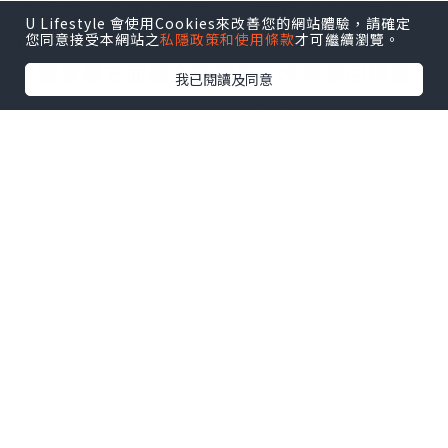
業務與聯合國全球契約及可持續發展目標
U Lifestyle 會使用Cookies來改善您的網站體驗，請確定
接軌。在 2026 財政年度，HCLTech 在水
您同意接受本網站之
私隱政策和使用條款
才可繼續瀏覽。
資源管理方面樹立新標杆，水資源回補量
我已閱讀及同意
達耗水量的 51 倍；旗下所有自有設施亦繼
續維持「零廢物送往堆填區」白金級認證
資格。HCLTech 提前 4 年達成經 SBTi 驗
證的 2030 年減排目標，進一步加快邁向淨
零排放。
HCLTech 全球可持續發展主管 Vipul
Arora 表示：「連續兩年獲 TIME 肯定，
反映我們在將可持續發展進一步融入核心
業務，以及朝著 2040 年淨零排放目標邁進
方面取得的進展。我們將繼續透過創新、
夥伴合作和負責任的實踐擴大正面影響，