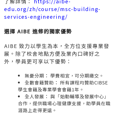
了解詳情：
https://aibe-
edu.org/zh/course/msc-building-
services-engineering/
選擇 AIBE 進修的獨家優勢
AIBE 致力以學生為
本，
全方位支援專業發
展
。除了校舍地點方便及業內口碑好之
外，
學員更可享以下優勢：
無憂分期： 學費相宜，可分期繳交。
全數會籍贊助： 所有課程均贊助CIBSE
學生會藉及專業學會會藉1
年。
全人發展： 與「始動輔導及發展中心」
合作，提供職場心理健康支援，助學員
在職
涯
路上走得更遠。