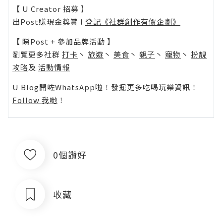
【 U Creator 招募 】
出Post賺現金獎賞 l
登記《社群創作有價企劃》
【 睇Post + 參加品牌活動 】
瀏覽更多社群
打卡
丶
旅遊
丶
美食
丶
親子
丶
寵物
丶
扮靚
攻略
及
活動情報
U Blog開咗WhatsApp啦！發掘更多吃喝玩樂資訊！
Follow 我哋
！
0個讚好
收藏