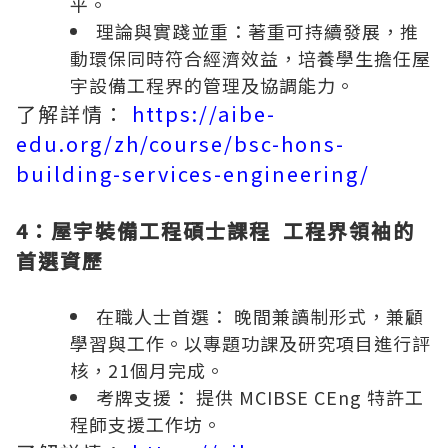
平。
理論與實踐並重：著重可持續發展，推
動環保同時符合經濟效益，培養學生擔任屋
宇設
備工
程界的管理及協調能力。
了解詳情：
https://aibe-
edu.org/zh/course/bsc-hons-
building-services-engineering/
4：屋宇裝備工程碩士課程
工程界領袖的
首選資歷
在職人士首選： 晚間兼讀制形式，兼顧
學習與工作。以專題功課及研究項目進行評
核，21個月完
成。
考牌支援： 提供 MCIBSE CEng 特許工
程師支援工作
坊。