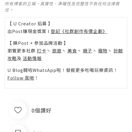
所有博客的立場、真實性、準確性及完整性不負任何法律責
任。
【 U Creator 招募 】
出Post賺現金獎賞 l
登記《社群創作有價企劃》
【 睇Post + 參加品牌活動 】
瀏覽更多社群
打卡
丶
旅遊
丶
美食
丶
親子
丶
寵物
丶
扮靚
攻略
及
活動情報
U Blog開咗WhatsApp啦！發掘更多吃喝玩樂資訊！
Follow 我哋
！
0個讚好