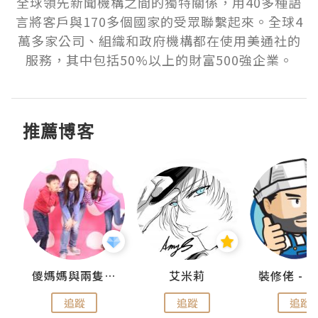
全球領先新聞機構之間的獨特關係，用40多種語
言將客戶與170多個國家的受眾聯繫起來。全球4
萬多家公司、組織和政府機構都在使用美通社的
服務，其中包括50%以上的財富500強企業。
推薦博客
點滴
儍媽媽與兩隻小魔怪之家
艾米莉
追蹤
追蹤
追蹤