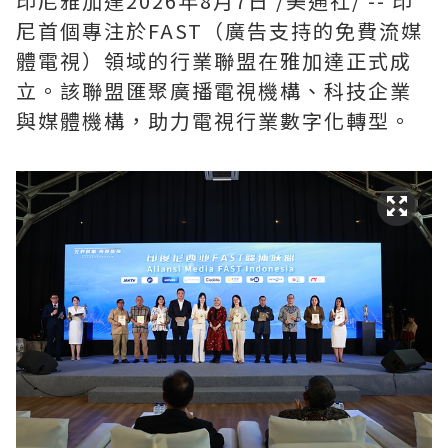
印尼雅加達
2026年8月7日
/美通社/ -- 印
尼首個專注於FAST（廣告支持的免費流媒
體電視）領域的行業聯盟在雅加達正式成
立。該聯盟匯聚廣播電視機構、科技企業
與媒體機構，助力電視行業數字化轉型。