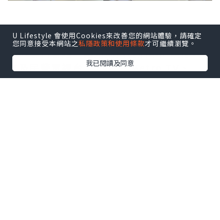
U Lifestyle 會使用Cookies來改善您的網站體驗，請確定
印尼FAST媒體聯盟由Coolita與五洲傳播
您同意接受本網站之
私隱政策和使用條款
才可繼續瀏覽。
中心聯合發起，創始成員包括印尼頭部公
我已閱讀及同意
立及民營電視台：TVRI、Metro TV、
GARUDA TV、BTV、Jawa Pos
Multimedia和JAKTV；騰訊雲為聯盟技
術合作夥伴。
FAST模式融合傳統線性電視的觀看體驗與
互聯網傳輸技術，依托廣告實現流媒體播
放。全球範圍內，各大廣電機構正紛紛借
助FAST渠道擴大頻道覆蓋，向聯網電視用
戶輸送本土內容，並搭建全新數字化內容
分發體系。