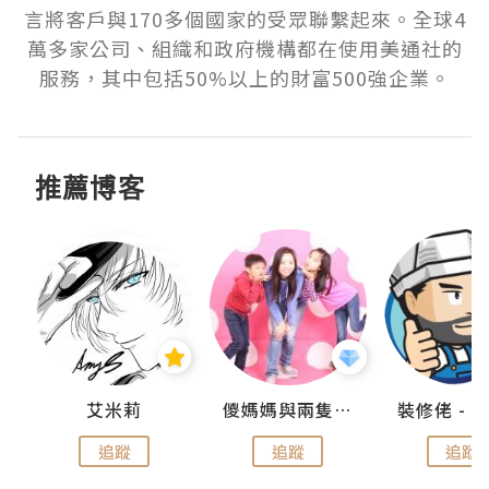
言將客戶與170多個國家的受眾聯繫起來。全球4
萬多家公司、組織和政府機構都在使用美通社的
服務，其中包括50%以上的財富500強企業。
推薦博客
點滴
艾米莉
儍媽媽與兩隻小魔怪之家
追蹤
追蹤
追蹤