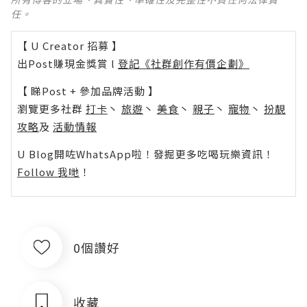
任。
【 U Creator 招募 】
出Post賺現金獎賞 l
登記《社群創作有價企劃》
【 睇Post + 參加品牌活動 】
瀏覽更多社群
打卡
丶
旅遊
丶
美食
丶
親子
丶
寵物
丶
扮靚
攻略
及
活動情報
U Blog開咗WhatsApp啦！發掘更多吃喝玩樂資訊！
Follow 我哋
！
0個讚好
收藏