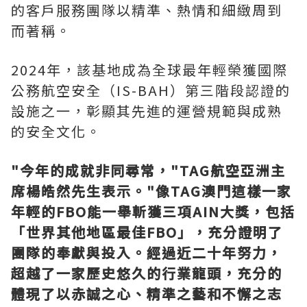
的客戶服務團隊以精準、熱情和細緻周到
而著稱。
2024年，該基地成為全球最年輕榮獲國際
公務航空安全（IS-BAH）第三階段認證的
設施之一，彰顯其先進的運營規範與成熟
的安全文化。
"今年的成就非同尋常，"
TAG
航空亞洲主
席楊皓然先生表示。"像
TAG
澳門這樣一家
年輕的
FBO
能一舉斬獲三項
AIN
大獎，包括
「世界其他地區最佳
FBO
」，充分證明了
團隊的奉獻與投入。經過近二十年努力，
超越
了
一家歷史悠久的行業
龍頭
，充分的
體現了以赤誠之心、精準之藝和
不懈之志