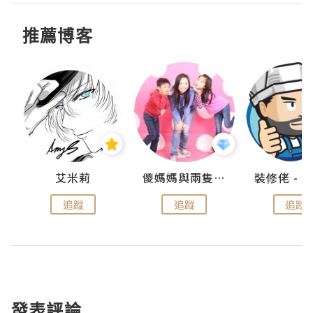
推薦博客
點滴
艾米莉
儍媽媽與兩隻小魔怪之家
追蹤
追蹤
追蹤
發表評論