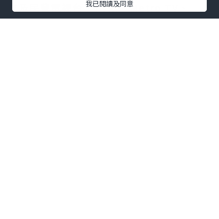
我已閱讀及同意
立及民營電視台：TVRI、Metro TV、
GARUDA TV、BTV、Jawa Pos
Multimedia和JAKTV；騰訊雲為聯盟技
術合作夥伴。
FAST模式融合傳統線性電視的觀看體驗與
互聯網傳輸技術，依托廣告實現流媒體播
放。全球範圍內，各大廣電機構正紛紛借
助FAST渠道擴大頻道覆蓋，向聯網電視用
戶輸送本土內容，並搭建全新數字化內容
分發體系。
全新成立的印尼FAST媒體聯盟，旨在協助
印尼廣電行業完成上述產業轉型。聯盟成
員將圍繞FAST頻道搭建、數字內容分發、