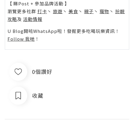
【 睇Post + 參加品牌活動 】
瀏覽更多社群
打卡
丶
旅遊
丶
美食
丶
親子
丶
寵物
丶
扮靚
攻略
及
活動情報
U Blog開咗WhatsApp啦！發掘更多吃喝玩樂資訊！
Follow 我哋
！
0個讚好
收藏