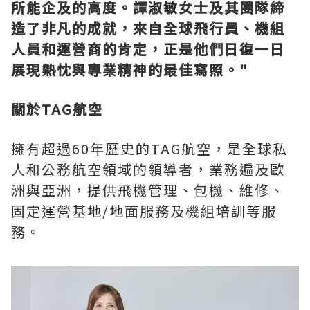
所能企及的高度
。譚淑敏女士及其團隊
締
造了非凡的成就
，來自全球飛行員、機組
人員和運營商的
肯定
，
正是他們日復一日
展現熱忱與專業精神的最佳寫照。
"
關於
TAG
航
空
擁有超過60年歷史的TAG航空，是全球私
人和公務航空領域的領導者，業務遍及歐
洲與亞洲，提供飛機管理、包機、維修、
固定運營基地/地面服務及機組培訓等服
務。