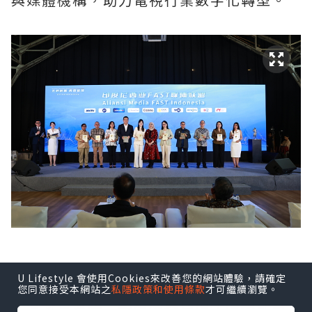
U Lifestyle 會使用Cookies來改善您的網站體驗，請確定
印尼FAST媒體聯盟由Coolita與五洲傳播
您同意接受本網站之
私隱政策和使用條款
才可繼續瀏覽。
中心聯合發起，創始成員包括印尼頭部公