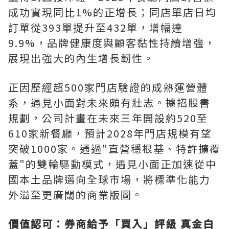
成功實現同比1%的正增長；同店單店日均
訂單從393單提升至432單，增幅達
9.9%，品牌健康度與顧客黏性持續增強，
展現出強大的內生增長韌性。
正因歷經超500家門店驗證的成熟運營體
系，遇見小面對未來頗有壯志。據招股書
規劃，公司計畫在未來三年開設約520至
610家新餐廳，預計2028年門店規模有望
突破1000家。通過"直營穩根基、特許擴覆
蓋"的雙輪驅動模式，遇見小面正加速從中
國本土品牌邁向全球市場，將標準化能力
外溢至更廣闊的商業版圖。
價值認可：券商給予「買入」評級 真金白