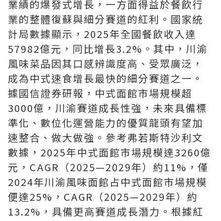
業績的爆發式增長，一方面得益於餐飲行
業的整體復蘇與細分賽道的紅利。國家統
計局數據顯示，2025年全國餐飲收入達
57982億元，同比增長3.2%。其中，川渝
風味菜品因其口感辨識度高、受眾廣泛，
成為中式速食增長最快的細分賽道之一。
據國信證券研報，中式面館市場規模超
3000億，川渝賽道成長性強，未來具備標
準化、數位化運營能力的優質龍頭有望加
速整合、做大做強。參考弗若斯特沙利文
數據，2025年中式面館市場規模達3260億
元，CAGR（2025—2029年）約11%，僅
2024年川渝風味面館占中式面館市場規模
便達25%，CAGR（2025—2029年）約
13.2%，具備更高賽道成長潛力。根據紅