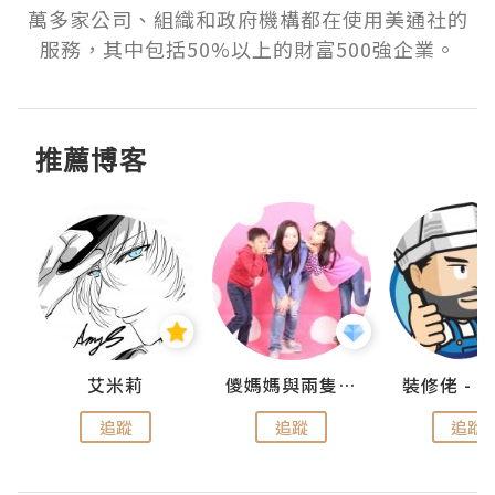
萬多家公司、組織和政府機構都在使用美通社的
服務，其中包括50%以上的財富500強企業。
推薦博客
點滴
艾米莉
儍媽媽與兩隻小魔怪之家
追蹤
追蹤
追蹤