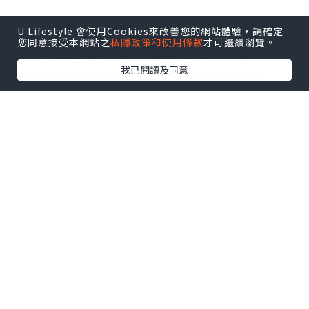
U Lifestyle 會使用Cookies來改善您的網站體驗，請確定
印尼FAST媒體聯盟由Coolita與五洲傳播
您同意接受本網站之
私隱政策和使用條款
才可繼續瀏覽。
中心聯合發起，創始成員包括印尼頭部公
我已閱讀及同意
立及民營電視台：TVRI、Metro TV、
GARUDA TV、BTV、Jawa Pos
Multimedia和JAKTV；騰訊雲為聯盟技
術合作夥伴。
FAST模式融合傳統線性電視的觀看體驗與
互聯網傳輸技術，依托廣告實現流媒體播
放。全球範圍內，各大廣電機構正紛紛借
助FAST渠道擴大頻道覆蓋，向聯網電視用
戶輸送本土內容，並搭建全新數字化內容
分發體系。