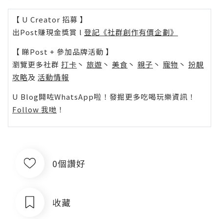
【 U Creator 招募 】
出Post賺現金獎賞 l
登記《社群創作有價企劃》
【 睇Post + 參加品牌活動 】
瀏覽更多社群
打卡
丶
旅遊
丶
美食
丶
親子
丶
寵物
丶
扮靚
攻略
及
活動情報
U Blog開咗WhatsApp啦！發掘更多吃喝玩樂資訊！
Follow 我哋
！
0個讚好
收藏