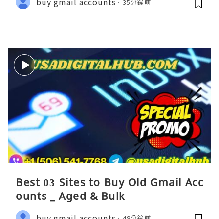
buy gmail accounts
35分鐘前
Best 03 Sites to Buy Old Gmail Acc
ounts _ Aged & Bulk
buy gmail accounts
48分鐘前