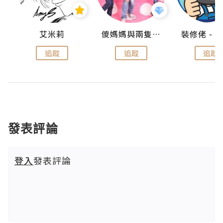
點滴
艾米莉
儍媽媽與兩隻小魔怪之家
追蹤
追蹤
追蹤
發表評論
登入
發表評論