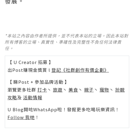
發展。
*本站之內容由作者所提供，並不代表本站的立場。因此本站對
所有博客的立場、真實性、準確性及完整性不負任何法律責
任。
【 U Creator 招募 】
出Post賺現金獎賞 l
登記《社群創作有價企劃》
【 睇Post + 參加品牌活動 】
瀏覽更多社群
打卡
丶
旅遊
丶
美食
丶
親子
丶
寵物
丶
扮靚
攻略
及
活動情報
U Blog開咗WhatsApp啦！發掘更多吃喝玩樂資訊！
Follow 我哋
！