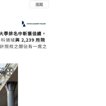
追蹤
界大學排名
中斬獲佳績，
學科領域
與 2,239 所院
設計院校之間佔有一席之