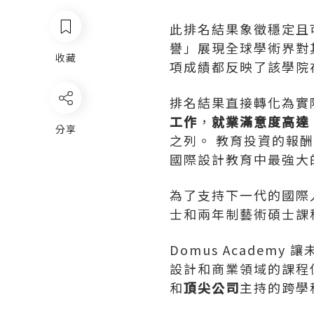
此排名結果象徵穩定且
譽」展現全球學術界對
收藏
項成績都反映了該學院
排名結果直接轉化為實
工作
，
就業滿意度高達 
分享
之列。 教育投資的報酬
國際設計教育中最強大
為了支持下一代的國際人才
士和兩年制藝術碩士課
Domus Academ
設計和商業領域的課程
和
頂尖公司
主持的跨學