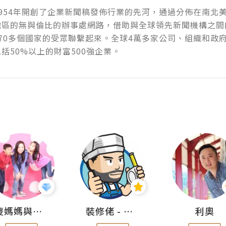
954年開創了企業新聞稿發佈行業的先河，通過分佈在南北
地區的無與倫比的辦事處網路，借助與全球領先新聞機構之間
70多個國家的受眾聯繫起來。全球4萬多家公司、組織和政
括50%以上的財富500強企業。
儍媽媽與兩隻小魔怪之家
裝修佬 - 香港一站式網上裝修平台
利奧