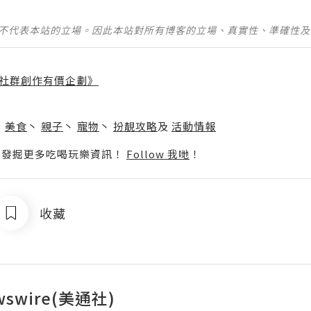
並不代表本站的立場。因此本站對所有博客的立場、真實性、準確性
社群創作有價企劃》
】
丶
美食
丶
親子
丶
寵物
丶
扮靚攻略
及
活動情報
p啦！發掘更多吃喝玩樂資訊！
Follow 我哋
！
收藏
wswire(美通社)