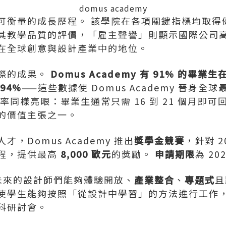
domus academy
可衡量的成長歷程。 該學院在各項關鍵指標均取得
其教學品質的評價，「雇主聲譽」則顯示國際公司高
在全球創意與設計產業中的地位。
際的成果。
Domus Academy 有 91% 的畢
94%
——這些數據使 Domus Academy 晉身
率同樣亮眼：畢業生通常只需 16 到 21 個月即
的價值主張之一。
，Domus Academy 推出
獎學金競賽
，針對 
程，提供最高
8,000 歐元
的獎勵。
申請期限
為 20
y 讓未來的設計師們能夠體驗開放、
產業整合
、
專題式
且
使學生能夠按照「從設計中學習」的方法進行工作
科研討會。