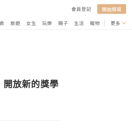
會員登記
開始撰寫
食
旅遊
女生
玩樂
親子
生活
寵物
行山
更多
打卡
my，開放新的獎學