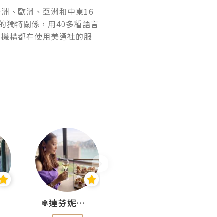
美洲、歐洲、亞洲和中東16
的獨特關係，用40多種語言
府機構都在使用美通社的服
✾達芬妮•愛孩子•愛生活✾
wendysugar享受生活gogogo