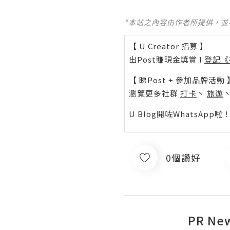
*本站之內容由作者所提供，
【 U Creator 招募 】
出Post賺現金獎賞 l
登記《
【 睇Post + 參加品牌活動 
瀏覽更多社群
打卡
丶
旅遊
U Blog開咗WhatsAp
0個讚好
PR Ne