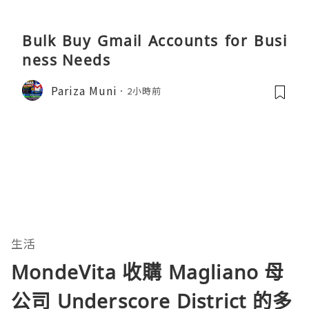
Bulk Buy Gmail Accounts for Busi
ness Needs
Pariza Muni
2小時前
生活
MondeVita 收購 Magliano 母
公司 Underscore District 的多