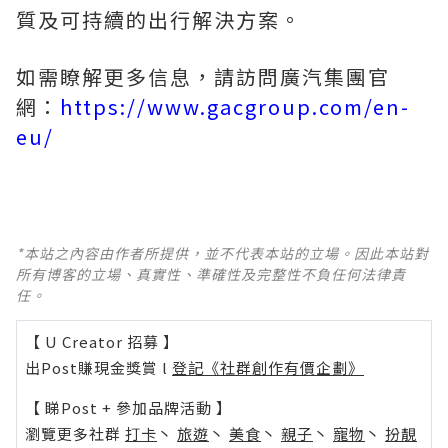
質及可持續的出行解決方案。
如需瞭解更多信息，請訪問廣汽集團官
網：
https://www.gacgroup.com/en-
eu/
*本站之內容由作者所提供，並不代表本站的立場。因此本站對
所有博客的立場、真實性、準確性及完整性不負任何法律責
任。
【 U Creator 招募 】
出Post賺現金獎賞 l
登記《社群創作有價企劃》
【 睇Post + 參加品牌活動 】
瀏覽更多社群
打卡
丶
旅遊
丶
美食
丶
親子
丶
寵物
丶
扮靚