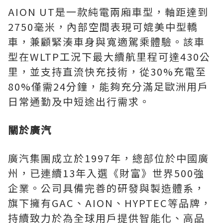
AION UT
是一款純電兩廂車型，軸距達到
2750
毫米，內部空間表現可媲美中型轎
車，兼顧緊湊車身與寬適駕乘體驗。該車
型在
WLTP
工況下最大續航里程可達
430
公
里，並支持直流快充技術，從
30%
充電至
80%
僅需
24
分鐘，能夠充分滿足歐洲用戶
日常通勤及中短途出行需求。
關於廣汽
廣汽集團成立於
1997
年，總部位於中國廣
州，已連續
13
年入選《財富》世界
500
強
企業。公司具備完善的研發與製造體系，
旗下擁有
GAC
、
AION
、
HYPTEC
等品牌，
持續致力於為全球用戶提供智能化、高品