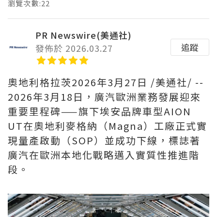
瀏覽次數:22
PR Newswire(美通社)
追蹤
發佈於 2026.03.27
奧地利格拉茨
2026年3月27日
/美通社/ --
2026
年
3
月
18
日，廣汽歐洲業務發展迎來
重要里程碑
——
旗下埃安品牌車型
AION
UT
在奧地利麥格納（
Magna
）工廠正式實
現量產啟動（
SOP
）並成功下線，標誌著
廣汽在歐洲本地化戰略邁入實質性推進階
段。