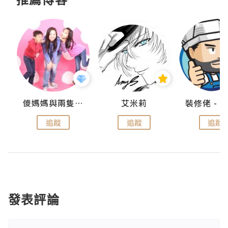
點滴
儍媽媽與兩隻小魔怪之家
艾米莉
追蹤
追蹤
追蹤
發表評論