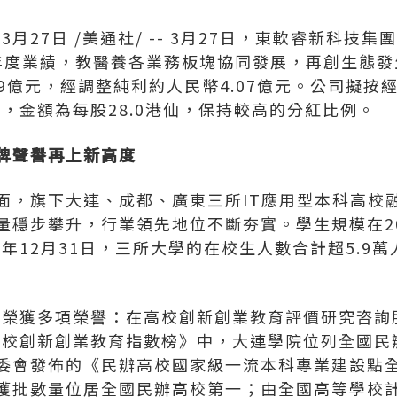
年3月27日
/美通社/ -- 3月27日，東軟睿新科技
025年度業績，教醫養各業務板塊協同發展，再創生態
39億元，經調整純利約人民幣4.07億元。公司擬按
息，金額為每股28.0港仙，保持較高的分紅比例。
牌聲譽再上新高度
面，旗下大連、成都、廣東三所IT應用型本科高校融
穩步攀升，行業領先地位不斷夯實。學生規模在202
5年12月31日，三所大學的在校生人數合計超5.9萬
。
大學榮獲多項榮譽：在高校創新創業教育評價研究咨詢
科院校創新創業教育指數榜》中，大連學院位列全國
委會發佈的《民辦高校國家級一流本科專業建設點
獲批數量位居全國民辦高校第一；由全國高等學校