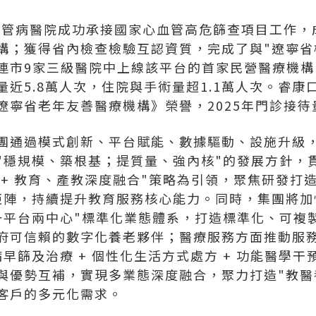
心血管病醫院成功承接國家心血管高危篩查項目工作
構；獲得省內檢查檢驗互認資質，完成了與"遼寧省
連市9家三級醫院中上線該平台的首家民營醫療機構。
近5.8萬人次，住院與手術量超1.1萬人次。睿
寧省老年友善醫療機構》榮譽，2025年門診接待量
團通過模式創新、平台賦能、數據驅動、設施升級
"穩規模、築根基；提質量、強內核"的發展方針，貫
I + 教育、產教深度融合"策略為引領，聚焦研發打造
矩陣，持續提升教育服務核心能力。同時，集團將加
一平台兩中心"標準化業態體系，打造標準化、可複
府可信賴的數字化養老夥伴；醫療服務方面推動服
早篩及治療 + 個性化生活方式處方 + 功能醫學干
與優勢互補，實現多業態深度融合，聚力打造"教醫
客戶的多元化需求。