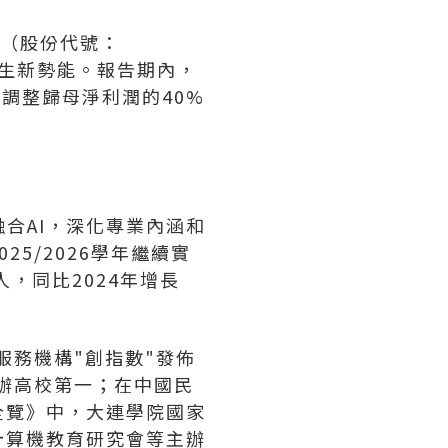
集團（股份代號：
發生新勢能。報告期內，
經調整歸母淨利潤的40%
合AI，深化專業內涵和
5/2026學年繼續實
人，同比2024年增長
服務機構"創指數"發佈
民辦高校第一；在中國民
全覽》中，大連學院國家
計算機教育研究會等主辦