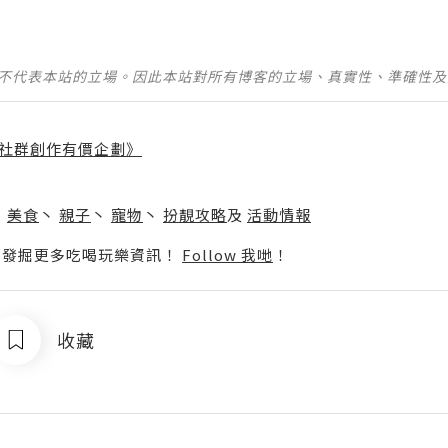
並不代表本站的立場。因此本站對所有博客的立場、真實性、準確性
社群創作有價企劃》
】
丶
美食
丶
親子
丶
寵物
丶
扮靚攻略
及
活動情報
p啦！發掘更多吃喝玩樂資訊！
Follow 我哋
！
收藏