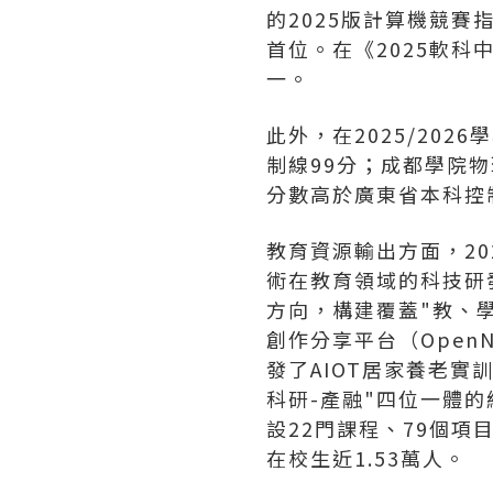
的2025版計算機競
首位。在《2025軟
一。
此外，在2025/20
制線99分；成都學院
分數高於廣東省本科控
教育資源輸出方面，2
術在教育領域的科技研發
方向，構建覆蓋"教、
創作分享平台（Ope
發了AIOT居家養老實
科研-產融"四位一體的
設22門課程、79個
在校生近1.53萬人。