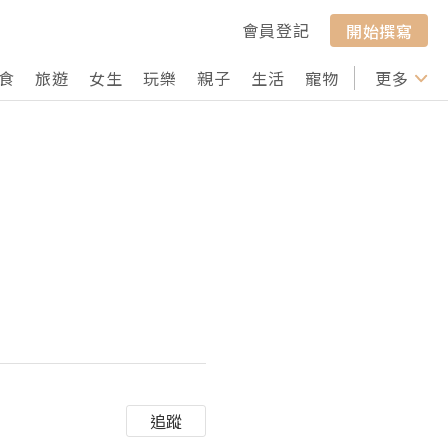
會員登記
開始撰寫
食
旅遊
女生
玩樂
親子
生活
寵物
行山
更多
打卡
追蹤