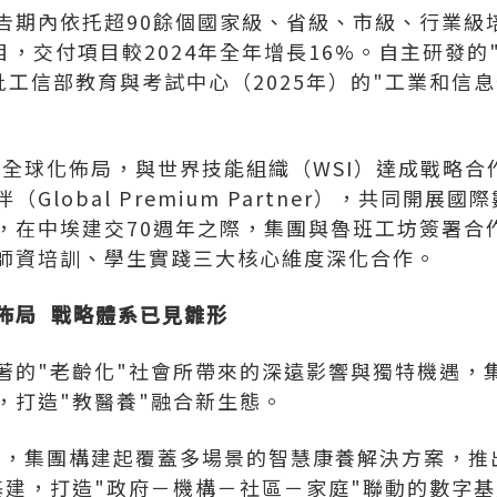
告期內依托超90餘個國家級、省級、市級、行業級培
目，交付項目較2024年全年增長16%。自主研發的
獲批工信部教育與考試中心（2025年）的"工業和信
深化全球化佈局，與世界技能組織（WSI）達成戰略
Global Premium Partner），共同開展
，在中埃建交70週年之際，集團與魯班工坊簽署合
師資培訓、學生實踐三大核心維度深化合作。
佈局
戰略體系已見雛形
著的"老齡化"社會所帶來的深遠影響與獨特機遇，
，打造"教醫養"融合新生態。
5年，集團構建起覆蓋多場景的智慧康養解決方案，推
建，打造"政府－機構－社區－家庭"聯動的數字基座