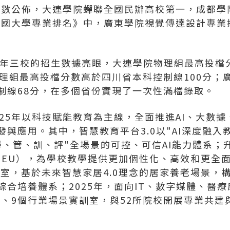
賽指數公佈，大連學院蟬聯全國民辦高校第一，成都
科中國大學專業排名》中，廣東學院視覺傳達設計專
26學年三校的招生數據亮眼，大連學院物理組最高投
物理組最高投檔分數高於四川省本科控制線100分；
制線68分，在多個省份實現了一次性滿檔錄取。
025年以科技賦能教育為主線，全面推進AI、大數
與應用。其中，智慧教育平台3.0以"AI深度融入
學、管、訓、評"全場景的可控、可信AI能力體系；
nNEU），為學校教學提供更加個性化、高效和更全
訓室，基於未來智慧家居4.0理念的居家養老場景，構
綜合培養體系；2025年，面向IT、數字媒體、醫療
項目、9個行業場景實訓室，與52所院校開展專業共