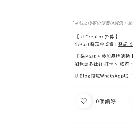
*本站之內容由作者所提供，
【 U Creator 招募 】
出Post賺現金獎賞 l
登記《
【 睇Post + 參加品牌活動 
瀏覽更多社群
打卡
丶
旅遊
U Blog開咗WhatsAp
0個讚好