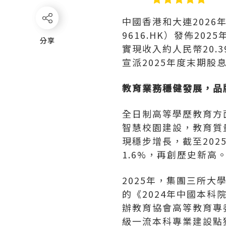
中國香港和大連
2026
9616.HK）發佈2
分享
分享
實現收入約人民幣20.
宣派2025年度末期股
教育業務穩健發展，品
全日制高等學歷教育方
智慧校園建設，教育質量
現穩步增長，截至202
1.6%，再創歷史新高
2025年，集團三所
的《2024年中國本
辦教育協會高等教育專
級一流本科專業建設點