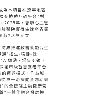
，成為本項目在遼寧地區
檢查檢驗互認平台"對
2025年，睿康心血管
康口腔醫院獲得由遼寧省衛
超2.3萬人次。
，持續推進教醫養融合生
通"招生-培養-就
"AI驅動、場景引領、
快城市級智慧養老平台
製的運營模式，作為城
務從單一治療向全週期健
預"的全鏈條主動健康管
養"一體化融合發展模