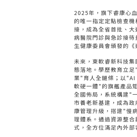
2025年，旗下睿康
的唯一指定定點檢查機
接，成為全省首批、大
病醫院門診與急診接待量
生健康委員會頒發的《遼
未來，東軟睿新科技集
態落地。學歷教育立足
業"育人全鏈條；以"A
軟硬一體"的旗艦產品
全國佈局，系統構建"
市養老新基建，成為政
康管理升級，搭建"慢病
理體系。通過資源整合
式，全方位滿足內外部