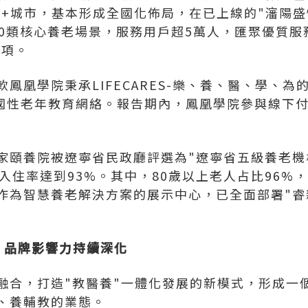
0+城市，基本形成全國化佈局，在已上線的"瀋陽盛
0類核心養老場景，服務用戶超5萬人，匯聚優質服務
0項。
鳳凰學院秉承LIFECARES-樂、養、醫、學、為
全國性老年教育網絡。報告期內，鳳凰學院參與線下
頤養院被遼寧省民政廳評選為"遼寧省五級養老機構"
入住率達到93%。其中，80歲以上老人占比96%
作為智慧養老解決方案的展示中心，已全面部署"睿
品牌影響力持續深化
融合，打造"教醫養"一體化發展的新模式，形成一
、養輔教的業態。