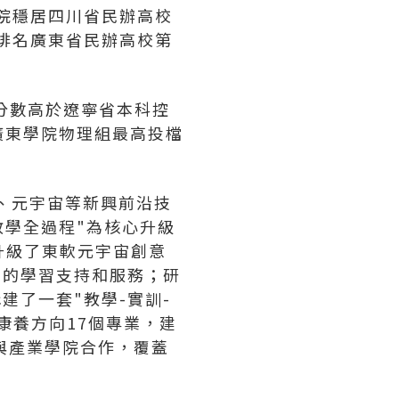
學院穩居四川省民辦高校
業排名廣東省民辦高校第
檔分數高於遼寧省本科控
廣東學院物理組最高投檔
據、元宇宙等新興前沿技
教學全過程"為核心升級
升級了東軟元宇宙創意
面的學習支持和服務；研
建了一套"教學-實訓-
康養方向17個專業，建
建與產業學院合作，覆蓋