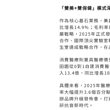
「雙美+雙保健」模式
作為核心基石業務，美麗
比增長14.9%；毛利
展戰略，2025年正
合作、國際頂尖實驗室
生堂達成戰略合作，在
消費醫療則兼具醫療價
田園從0到1自建消費醫
入13.4億，同比增長
具體來看，2025年醫
率大幅提升3.6個百分
辦品牌升級發佈會，打
研抗衰新時代。