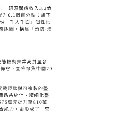
，研源醫療收入3.3億
提升6.1個百分點；旗下
實現「千人千面」個性化
務版圖，構建「預防-治
姿態推動美業高質量發
發佈會，宣佈聚焦中國20
實戰經驗與可複製的整
並通過系統化、精細化整
75萬元提升至810萬
整合能力，更形成了一套