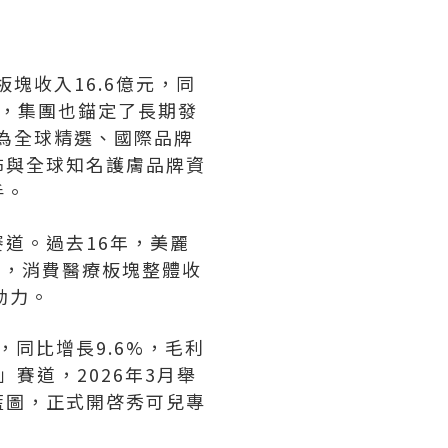
塊收入16.6億元，同
同時，集團也錨定了長期發
展為全球精選、國際品牌
佈與全球知名護膚品牌資
手。
道。過去16年，美麗
年，消費醫療板塊整體收
動力。
，同比增長9.6%，毛利
」賽道，2026年3月舉
藍圖，正式開啓秀可兒專