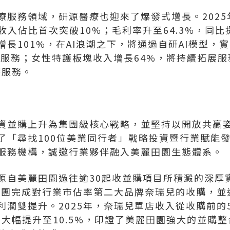
服務領域，研源醫療也迎來了爆發式增長。2025年
，收入佔比首次突破10%；毛利率升至64.3%，同比
長101%，在AI浪潮之下，將通過自研AI模型，
候服務；女性特護板塊收入增長64%，將持續拓展服
療服務。
資並購上升為集團級核心戰略，並堅持以開放共贏
辦了「尋找100位美業同行者」戰略投資暨行業賦能
服務機構，誠邀行業夥伴融入美麗田園生態體系。
源自美麗田園過往逾30起收並購項目所積澱的深厚
，集團完成對行業市佔率第二大品牌奈瑞兒的收購，
潤雙提升。2025年，奈瑞兒單店收入從收購前的5
%大幅提升至10.5%，印證了美麗田園強大的並購