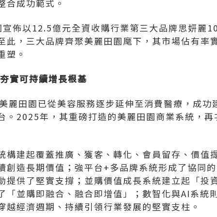
整合成功範式。
田園宣佈以12.5億元全資收購行業第三大品牌思妍麗1
表。至此，三大品牌齊聚美麗田園麾下，其市場佔有率
重塑。
 夯實可持續增長根基
，美麗田園已從美容服務逐步延伸至消費醫療，成功
台。2025年，其重磅打造的美麗田園商業系統，
統構建起覆蓋推廣、獲客、轉化、會員留存、價值
續創造長期價值；強平台+多品牌系統形成了協同
動提供了堅實支撐；並購價值成長系統建立起「投資
了「並購即融合、融合即增值」；數智化與AI系統
穿越經濟週期、持續引領行業發展的堅實支柱。